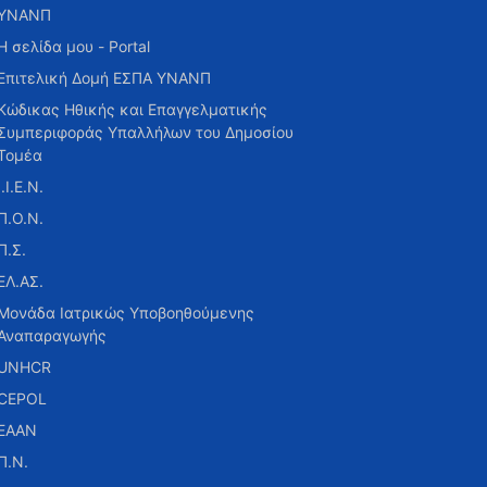
ΥΝΑΝΠ
Η σελίδα μου - Portal
Επιτελική Δομή ΕΣΠΑ ΥΝΑΝΠ
Κώδικας Ηθικής και Επαγγελματικής
Συμπεριφοράς Υπαλλήλων του Δημοσίου
Τομέα
Ι.Ι.Ε.Ν.
Π.Ο.Ν.
Π.Σ.
ΕΛ.ΑΣ.
Μονάδα Ιατρικώς Υποβοηθούμενης
Αναπαραγωγής
UNHCR
CEPOL
ΕΑΑΝ
Π.Ν.