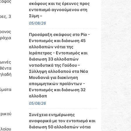
σκάφος
σκάφους και τις έρευνες προς
εντοπισμό αγνοούμενου στη
Σύμη –
ρες, 3
05/08/26
ρονος
Προσάραξη σκάφους στο Ρίο -
ράχια
Εντοπισμός και διάσωση 45
αλλοδαπών νότια της
Ιεράπετρας - Εντοπισμός και
διάσωση 33 αλλοδαπών
ρωινές
νοτιοδυτικά της Γαύδου –
θέντα
Σύλληψη αλλοδαπού στα Νέα
δηλαδή
Μουδανιά για διακίνηση
απομιμητικών προϊόντων -
εύματα
Εντοπισμός και διάσωση 32
αλλοδαπ
05/08/26
ρικού
Συνέχεια ενημέρωσης
αναφορικά με τον εντοπισμό και
διάσωση 50 αλλοδαπών νότια
πλοίου