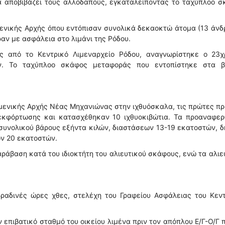
α αποβιβάζει τους αλλοδαπούς, εγκαταλείποντας το ταχύπλοο 
μενικής Αρχής όπου εντόπισαν συνολικά δεκαοκτώ άτομα (13 άνδ
ραν με ασφάλεια στο λιμάνι της Ρόδου.
ης από το Κεντρικό Λιμεναρχείο Ρόδου, αναγνωρίστηκε ο 23χ
ν. Το ταχύπλοο σκάφος μεταφοράς που εντοπίστηκε στα β
ιμενικής Αρχής Νέας Μηχανιώνας στην ιχθυόσκαλα, τις πρώτες π
εκφόρτωσης και κατασχέθηκαν 10 ιχθυοκιβώτια. Τα προαναφερ
, συνολικού βάρους εξήντα κιλών, διαστάσεων 13-19 εκατοστών, 
ων 20 εκατοστών.
αράβαση κατά του ιδιοκτήτη του αλιευτικού σκάφους, ενώ τα αλι
ραδινές ώρες χθες, στελέχη του Γραφείου Ασφάλειας του Κεντ
 επιβατικό σταθμό του οικείου λιμένα πριν τον απόπλου Ε/Γ-Ο/Γ 