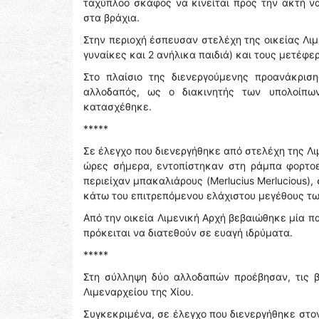
ταχύπλοο σκάφος να κινείται προς την ακτή ν
στα βράχια.
Στην περιοχή έσπευσαν στελέχη της οικείας Λι
γυναίκες και 2 ανήλικα παιδιά) και τους μετέφε
Στο πλαίσιο της διενεργούμενης προανάκρισ
αλλοδαπός, ως ο διακινητής των υπολοίπω
κατασχέθηκε.
*****
Σε έλεγχο που διενεργήθηκε από στελέχη της Λ
ώρες σήμερα, εντοπίστηκαν στη ράμπα φορτο
περιείχαν μπακαλιάρους (Merlucius Merlucious)
κάτω του επιτρεπόμενου ελάχιστου μεγέθους τ
Από την οικεία Λιμενική Αρχή βεβαιώθηκε μία π
πρόκειται να διατεθούν σε ευαγή ιδρύματα.
*****
Στη σύλληψη δύο αλλοδαπών προέβησαν, τις β
Λιμεναρχείου της Χίου.
Συγκεκριμένα, σε έλεγχο που διενεργήθηκε στον