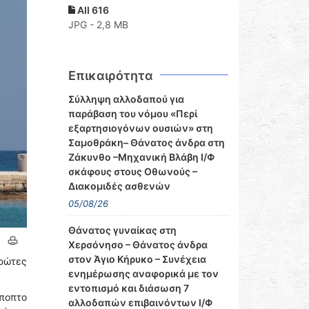
AII 616
JPG - 2,8 MB
Επικαιρότητα
Σύλληψη αλλοδαπού για
παράβαση του νόμου «Περί
εξαρτησιογόνων ουσιών» στη
Σαμοθράκη– Θάνατος άνδρα στη
Ζάκυνθο –Μηχανική Βλάβη Ι/Φ
σκάφους στους Οθωνούς –
Διακομιδές ασθενών
05/08/26
Θάνατος γυναίκας στη
Χερσόνησο – Θάνατος άνδρα
στον Άγιο Κήρυκο – Συνέχεια
πρώτες
ενημέρωσης αναφορικά με τον
εντοπισμό και διάσωση 7
ποπτο
αλλοδαπών επιβαινόντων Ι/Φ