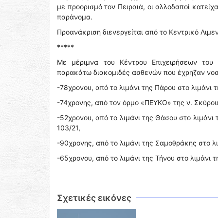
με προορισμό τον Πειραιά, οι αλλοδαποί κατεί
παράνομα.
Προανάκριση διενεργείται από το Κεντρικό Λιμεν
*****
Με μέριμνα του Κέντρου Επιχειρήσεων του 
παρακάτω διακομιδές ασθενών που έχρηζαν νο
-78χρονου, από το λιμάνι της Πάρου στο λιμάνι 
-74χρονης, από τον όρμο «ΠΕΥΚΟ» της ν. Σκύρου
-52χρονου, από το λιμάνι της Θάσου στο λιμάν
103/21,
-90χρονης, από το λιμάνι της Σαμοθράκης στο λ
-65χρονου, από το λιμάνι της Τήνου στο λιμάνι 
Σχετικές εικόνες