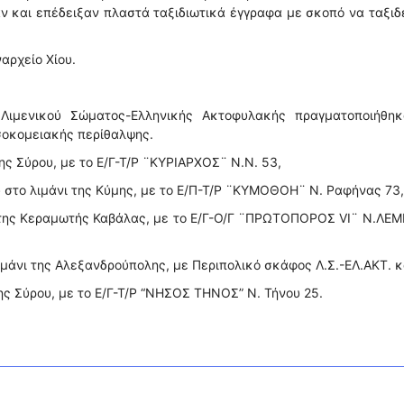
χαν και επέδειξαν πλαστά ταξιδιωτικά έγγραφα με σκοπό να ταξι
αρχείο Χίου.
Λιμενικού Σώματος-Ελληνικής Ακτοφυλακής πραγματοποιήθηκ
σοκομειακής περίθαλψης.
της Σύρου, με το Ε/Γ-Τ/Ρ ¨ΚΥΡΙΑΡΧΟΣ¨ N.N. 53,
 στο λιμάνι της Κύμης, με το Ε/Π-Τ/Ρ ¨ΚΥΜΟΘΟΗ¨ N. Ραφήνας 73,
ι της Κεραμωτής Καβάλας, με το Ε/Γ-Ο/Γ ¨ΠΡΩΤΟΠΟΡΟΣ VI¨ N.ΛΕ
ιμάνι της Αλεξανδρούπολης, με Περιπολικό σκάφος Λ.Σ.-ΕΛ.ΑΚΤ. κ
της Σύρου, με το Ε/Γ-Τ/Ρ “ΝΗΣΟΣ ΤΗΝΟΣ” Ν. Τήνου 25.