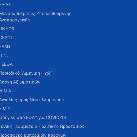
ΕΛ.ΑΣ.
Μονάδα Ιατρικώς Υποβοηθούμενης
Αναπαραγωγής
UNHCR
CEPOL
ΕΑΑΝ
Π.Ν.
ΓΕΕΘΑ
Περιοδικό “Λιμενική Ηχώ”
Λέσχη Αξιωματικών
Ν.Ν.Α.
Αγγελίες προς Ναυτιλλομένους
Ε.Μ.Υ.
Οδηγίες από ΕΟΔΥ για COVID-19
Γενική Γραμματεία Πολιτικής Προστασίας
Προσφορές εμπορικών παρόχων