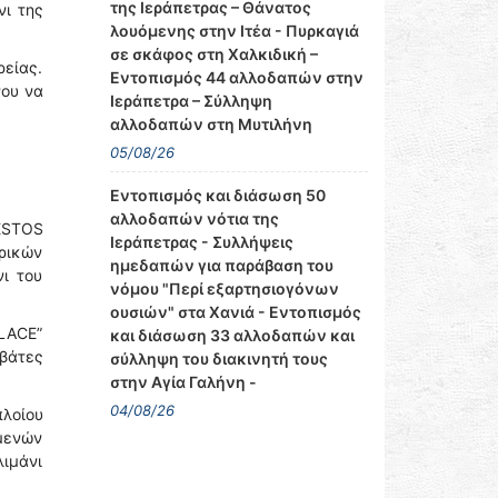
της Ιεράπετρας – Θάνατος
νι της
λουόμενης στην Ιτέα - Πυρκαγιά
σε σκάφος στη Χαλκιδική –
ρείας.
Εντοπισμός 44 αλλοδαπών στην
νου να
Ιεράπετρα – Σύλληψη
αλλοδαπών στη Μυτιλήνη
05/08/26
Εντοπισμός και διάσωση 50
αλλοδαπών νότια της
FESTOS
Ιεράπετρας - Συλλήψεις
ρικών
ημεδαπών για παράβαση του
ι του
νόμου "Περί εξαρτησιογόνων
ουσιών" στα Χανιά - Εντοπισμός
ALACE”
και διάσωση 33 αλλοδαπών και
ιβάτες
σύλληψη του διακινητή τους
στην Αγία Γαλήνη -
04/08/26
πλοίου
μενών
λιμάνι