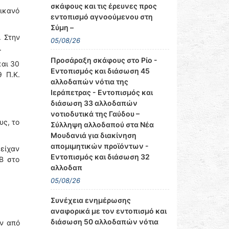
σκάφους και τις έρευνες προς
 ικανό
εντοπισμό αγνοούμενου στη
Σύμη –
. Στην
05/08/26
.
Προσάραξη σκάφους στο Ρίο -
και 30
Εντοπισμός και διάσωση 45
 Π.Κ.
αλλοδαπών νότια της
Ιεράπετρας - Εντοπισμός και
διάσωση 33 αλλοδαπών
νοτιοδυτικά της Γαύδου –
υς, το
Σύλληψη αλλοδαπού στα Νέα
Μουδανιά για διακίνηση
απομιμητικών προϊόντων -
είχαν
Εντοπισμός και διάσωση 32
Β στο
αλλοδαπ
05/08/26
Συνέχεια ενημέρωσης
αναφορικά με τον εντοπισμό και
διάσωση 50 αλλοδαπών νότια
ν από