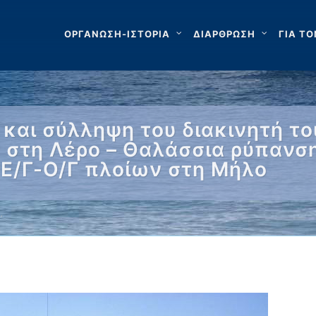
ΟΡΓΑΝΩΣΗ-ΙΣΤΟΡΙΑ
ΔΙΑΡΘΡΩΣΗ
ΓΙΑ ΤΟ
και σύλληψη του διακινητή το
 στη Λέρο – Θαλάσσια ρύπανση
 Ε/Γ-Ο/Γ πλοίων στη Μήλο
…