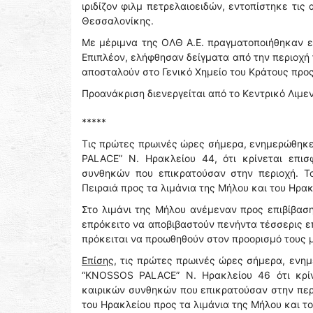
ιριδίζον φιλμ πετρελαιοειδών, εντοπίστηκε τι
Θεσσαλονίκης.
Με μέριμνα της ΟΛΘ Α.Ε. πραγματοποιήθηκαν ε
Επιπλέον, ελήφθησαν δείγματα από την περιοχή
αποσταλούν στο Γενικό Χημείο του Κράτους προ
Προανάκριση διενεργείται από το Κεντρικό Λιμε
*****
Τις πρώτες πρωινές ώρες σήμερα, ενημερώθηκε 
PALACE” Ν. Ηρακλείου 44, ότι κρίνεται επι
συνθηκών που επικρατούσαν στην περιοχή. Το
Πειραιά προς τα λιμάνια της Μήλου και του Ηρακ
Στο λιμάνι της Μήλου ανέμεναν προς επιβίβαση
επρόκειτο να αποβιβαστούν πενήντα τέσσερις επι
πρόκειται να προωθηθούν στον προορισμό τους μ
Επίσης
, τις πρώτες πρωινές ώρες σήμερα, ενημ
“KNOSSOS PALACE” Ν. Ηρακλείου 46 ότι κρίν
καιρικών συνθηκών που επικρατούσαν στην περι
του Ηρακλείου προς τα λιμάνια της Μήλου και του