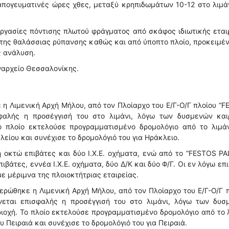
ς απογευματινές ώρες χθες, μεταξύ κρηπιδωμάτων 10-12 στο λιμά
ργασίες πόντισης πλωτού φράγματος από σκάφος ιδιωτικής εται
 της θαλάσσιας ρύπανσης καθώς και από ύποπτο πλοίο, προκειμέ
ς ανάλυση.
ναρχείο Θεσσαλονίκης.
η Λιμενική Αρχή Μήλου, από τον Πλοίαρχο του Ε/Γ-Ο/Γ πλοίου “
σφαλής η προσέγγισή του στο λιμάνι, λόγω των δυσμενών και
 πλοίο εκτελούσε προγραμματισμένο δρομολόγιο από το λιμάν
λείου και συνέχισε το δρομολόγιό του για Ηράκλειο.
 οκτώ επιβάτες και δύο Ι.Χ.Ε. οχήματα, ενώ από το “FESTOS P
βάτες, εννέα Ι.Χ.Ε. οχήματα, δύο Δ/Κ και δύο Φ/Γ. Οι εν λόγω επ
ε μέριμνα της πλοιοκτήτριας εταιρείας.
ερώθηκε η Λιμενική Αρχή Μήλου, από τον Πλοίαρχο του Ε/Γ-Ο/Γ 
εται επισφαλής η προσέγγισή του στο λιμάνι, λόγω των δυσ
οχή. Το πλοίο εκτελούσε προγραμματισμένο δρομολόγιο από το 
 Πειραιά και συνέχισε το δρομολόγιό του για Πειραιά.