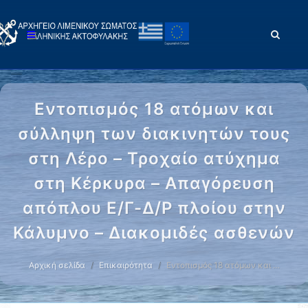
Εντοπισμός 18 ατόμων και
σύλληψη των διακινητών τους
στη Λέρο – Τροχαίο ατύχημα
στη Κέρκυρα – Απαγόρευση
απόπλου Ε/Γ-Δ/Ρ πλοίου στην
Κάλυμνο – Διακομιδές ασθενών
Αρχική σελίδα
Επικαιρότητα
Εντοπισμός 18 ατόμων και …