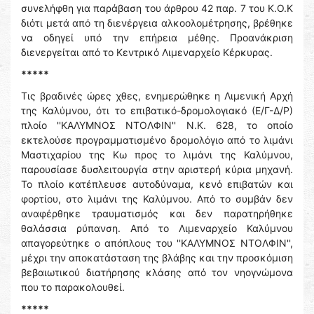
συνελήφθη για παράβαση του άρθρου 42 παρ. 7 του Κ.Ο.Κ
διότι μετά από τη διενέργεια αλκοολομέτρησης, βρέθηκε
να οδηγεί υπό την επήρεια μέθης. Προανάκριση
διενεργείται από το Κεντρικό Λιμεναρχείο Κέρκυρας.
*****
Τις βραδινές ώρες χθες, ενημερώθηκε η Λιμενική Αρχή
της Καλύμνου, ότι το επιβατικό-δρομολογιακό (Ε/Γ-Δ/Ρ)
πλοίο ''ΚΑΛΥΜΝΟΣ ΝΤΟΛΦΙΝ'' Ν.Κ. 628, το οποίο
εκτελούσε προγραμματισμένο δρομολόγιο από το λιμάνι
Μαστιχαρίου της Κω προς το λιμάνι της Καλύμνου,
παρουσίασε δυσλειτουργία στην αριστερή κύρια μηχανή.
Το πλοίο κατέπλευσε αυτοδύναμα, κενό επιβατών και
φορτίου, στο λιμάνι της Καλύμνου. Από το συμβάν δεν
αναφέρθηκε τραυματισμός και δεν παρατηρήθηκε
θαλάσσια ρύπανση. Από το Λιμεναρχείο Καλύμνου
απαγορεύτηκε ο απόπλους του ''ΚΑΛΥΜΝΟΣ ΝΤΟΛΦΙΝ'',
μέχρι την αποκατάσταση της βλάβης και την προσκόμιση
βεβαιωτικού διατήρησης κλάσης από τον νηογνώμονα
που το παρακολουθεί.
*****