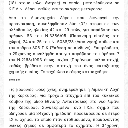
(18) άτομα (όλοι άντρες) οι οποίοι μεταφέρθηκαν σε
Κ.Ε.Δ.Ν. Λέρου καθώς και το σκάφος μεταφοράς.
Από το Λιμεναρχείο Λέρου που διενεργεί την
προανάκριση, συνελήφθησαν δύο (02) άτομα εκ των
αλλοδαπών, ηλικίας 42 και 29 ετών, για παράβαση των
άρθρων 83 του Ν.3386/05 (Παράνομη είσοδος στη
χώρα), 24 και 25 του Ν. 5038/23 (Διακίνηση) καθώς και
του άρθρου 306 Π.Κ (Έκθεση σε κίνδυνο). Επιπρόσθετα,
ο 29χρονος συνελήφθη και για παράβαση του άρθρου 7
του Ν.2168/1993 όπως ισχύει (Παράνομη οπλοκατοχή),
καθώς βρέθηκε στην κατοχή του ένας εκτοξευτής
χημικής ουσίας. Το ταχύπλοο σκάφος κατασχέθηκε.
*****
Τις βραδινές ώρες χθες, ενημερώθηκε η Λιμενική Αρχή
της Κέρκυρας, για τροχαίο ατύχημα επί του κυκλικού
κόμβου της οδού Εθνικής Αντιστάσεως στο νέο λιμάνι
της Κέρκυρας. Συγκεκριμένα, ένα Ι.Χ.Ε. όχημα που
οδηγούσε μία 34χρονη ημεδαπή, προσέκρουσε σε έτερο
Ι.Χ.Ε. όχημα, το οποίο ήταν σταθμευμένο, προκαλώντας
υλικές ζημιές σε αμφότερα τα οχήματα. Η 34χρονη,