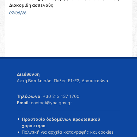
Διακομιδή ασθενούς
07/08/26
Διεύθυνση
Ακτή Βασιλειάδη, Πύλες Ε1-Ε2, Δραπετσώνα
Τηλέφωνο:
+30 213 137 1700
Email:
contact@yna.gov.gr
Προστασία δεδομένων προσωπικού
χαρακτήρα
Πολιτική για αρχεία καταγραφής και cookies