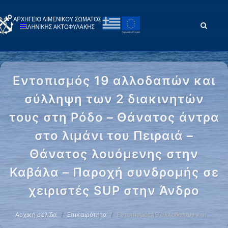
Εντοπισμός 19 αλλοδαπών και
σύλληψη των 2 διακινητών
τους στη Ρόδο – Θάνατος άντρα
στο λιμάνι του Πειραιά –
Θάνατος λουόμενης στην
Καβάλα – Παροχή συνδρομής σε
χειριστές SUP στην Άνδρο
Αρχική σελίδα
Επικαιρότητα
Εντοπισμός 19 αλλοδαπών και …