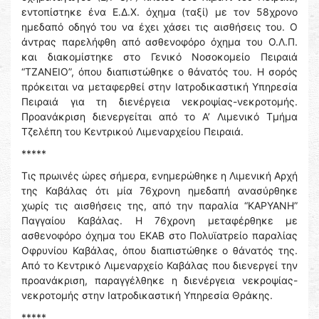
εντοπίστηκε ένα Ε.Δ.Χ. όχημα (ταξί) με τον 58χρονο
ημεδαπό οδηγό του να έχει χάσει τις αισθήσεις του. Ο
άντρας παρελήφθη από ασθενοφόρο όχημα του Ο.Λ.Π.
και διακομίστηκε στο Γενικό Νοσοκομείο Πειραιά
“ΤΖΑΝΕΙΟ”, όπου διαπιστώθηκε ο θάνατός του. Η σορός
πρόκειται να μεταφερθεί στην Ιατροδικαστική Υπηρεσία
Πειραιά για τη διενέργεια νεκροψίας-νεκροτομής.
Προανάκριση διενεργείται από το Α’ Λιμενικό Τμήμα
Τζελέπη του Κεντρικού Λιμεναρχείου Πειραιά.
*****
Τις πρωινές ώρες σήμερα, ενημερώθηκε η Λιμενική Αρχή
της Καβάλας ότι μία 76χρονη ημεδαπή ανασύρθηκε
χωρίς τις αισθήσεις της, από την παραλία “ΚΑΡΥΑΝΗ”
Παγγαίου Καβάλας. Η 76χρονη μεταφέρθηκε με
ασθενοφόρο όχημα του ΕΚΑΒ στο Πολυϊατρείο παραλίας
Οφρυνίου Καβάλας, όπου διαπιστώθηκε ο θάνατός της.
Από το Κεντρικό Λιμεναρχείο Καβάλας που διενεργεί την
προανάκριση, παραγγέλθηκε η διενέργεια νεκροψίας-
νεκροτομής στην Ιατροδικαστική Υπηρεσία Θράκης.
*****