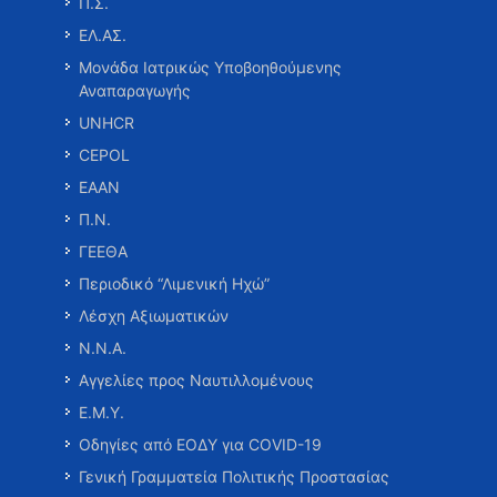
Π.Σ.
ΕΛ.ΑΣ.
Μονάδα Ιατρικώς Υποβοηθούμενης
Αναπαραγωγής
UNHCR
CEPOL
ΕΑΑΝ
Π.Ν.
ΓΕΕΘΑ
Περιοδικό “Λιμενική Ηχώ”
Λέσχη Αξιωματικών
Ν.Ν.Α.
Αγγελίες προς Ναυτιλλομένους
Ε.Μ.Υ.
Οδηγίες από ΕΟΔΥ για COVID-19
Γενική Γραμματεία Πολιτικής Προστασίας