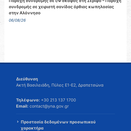
Παροχή συνδρομής σε Ι/Φ σκάφος στη Σέριφο – Παροχή
συνδρομής σε χειριστή σανίδας όρθιας κωπηλασίας
στην Αλόννησο
06/08/26
Διεύθυνση
Ακτή Βασιλειάδη, Πύλες Ε1-Ε2, Δραπετσώνα
Τηλέφωνο:
+30 213 137 1700
Email:
contact@yna.gov.gr
Προστασία δεδομένων προσωπικού
χαρακτήρα