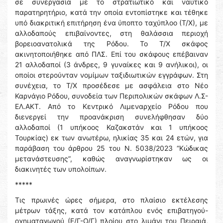
σε συνεργασία με το στρατιωτικό και ναυτικό
παρατηρητήριο, κατά την οποία εντοπίστηκε και τέθηκε
υπό διακριτική επιτήρηση ένα ύποπτο ταχύπλοο (Τ/Χ), με
αλλοδαπούς επιβαίνοντες, στη θαλάσσια περιοχή
βορειοανατολικά της Ρόδου. Το Τ/Χ σκάφος
ακινητοποιήθηκε από ΠΛΣ. Επί του σκάφους επέβαιναν
21 αλλοδαποί (3 άνδρες, 9 γυναίκες και 9 ανήλικοι), οι
οποίοι στερούνταν νομίμων ταξιδιωτικών εγγράφων. Στη
συνέχεια, το Τ/Χ προσέδεσε με ασφάλεια στο Νέο
Καρνάγιο Ρόδου, συνοδεία των Περιπολικών σκάφων Λ.Σ-
ΕΛ.ΑΚΤ. Από το Κεντρικό Λιμεναρχείο Ρόδου που
διενεργεί την προανάκριση συνελήφθησαν δύο
αλλοδαποί (1 υπήκοος Καζακστάν και 1 υπήκοος
Τουρκίας) εκ των ανωτέρω, ηλικίας 35 και 24 ετών, για
παράβαση του άρθρου 25 του Ν. 5038/2023 “Κώδικας
μετανάστευσης”, καθώς αναγνωρίστηκαν ως οι
διακινητές των υπολοίπων.
*****
Τις πρωινές ώρες σήμερα, στο πλαίσιο εκτέλεσης
μέτρων τάξης, κατά τον κατάπλου ενός επιβατηγού-
οχηματαγωγού (Ε/Γ-Ο/Γ) πλοίου στο λιμάνι του Πειραιά,