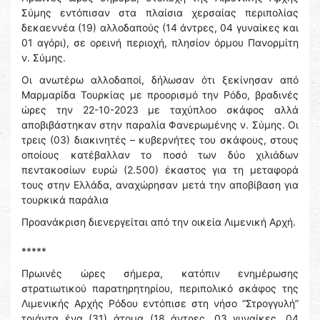
Σύμης εντόπισαν στα πλαίσια χερσαίας περιπολίας
δεκαεννέα (19) αλλοδαπούς (14 άντρες, 04 γυναίκες και
01 αγόρι), σε ορεινή περιοχή, πλησίον όρμου Πανορμίτη
ν. Σύμης.
Οι ανωτέρω αλλοδαποί, δήλωσαν ότι ξεκίνησαν από
Μαρμαρίδα Τουρκίας με προορισμό την Ρόδο, βραδινές
ώρες την 22-10-2023 με ταχύπλοο σκάφος αλλά
αποβιβάστηκαν στην παραλία Φανερωμένης ν. Σύμης. Οι
τρεις (03) διακινητές – κυβερνήτες του σκάφους, στους
οποίους κατέβαλλαν το ποσό των δύο χιλιάδων
πεντακοσίων ευρώ (2.500) έκαστος για τη μεταφορά
τους στην Ελλάδα, αναχώρησαν μετά την αποβίβαση για
τουρκικά παράλια
Προανάκριση διενεργείται από την οικεία Λιμενική Αρχή.
*****
Πρωινές ώρες σήμερα, κατόπιν ενημέρωσης
στρατιωτικού παρατηρητηρίου, περιπολικό σκάφος της
Λιμενικής Αρχής Ρόδου εντόπισε στη νήσο “Στρογγυλή”
τριάντα ένα (31) άτομα (18 άντρες, 03 γυναίκες, 04