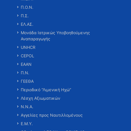
Π.Ο.Ν.
Π.Σ.
ΕΛ.ΑΣ.
Μονάδα Ιατρικώς Υποβοηθούμενης
Αναπαραγωγής
UNHCR
CEPOL
ΕΑΑΝ
Π.Ν.
ΓΕΕΘΑ
Περιοδικό “Λιμενική Ηχώ”
Λέσχη Αξιωματικών
Ν.Ν.Α.
Αγγελίες προς Ναυτιλλομένους
Ε.Μ.Υ.