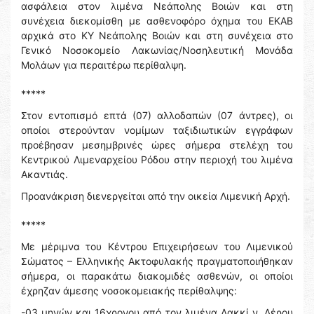
ασφάλεια στον λιμένα Νεάπολης Βοιών και στη
συνέχεια διεκομίσθη με ασθενοφόρο όχημα του ΕΚΑΒ
αρχικά στο ΚΥ Νεάπολης Βοιών και στη συνέχεια στο
Γενικό Νοσοκομείο Λακωνίας/Νοσηλευτική Μονάδα
Μολάων για περαιτέρω περίθαλψη.
*****
Στον εντοπισμό επτά (07) αλλοδαπών (07 άντρες), οι
οποίοι στερούνταν νομίμων ταξιδιωτικών εγγράφων
προέβησαν μεσημβρινές ώρες σήμερα στελέχη του
Κεντρικού Λιμεναρχείου Ρόδου στην περιοχή του λιμένα
Ακαντιάς.
Προανάκριση διενεργείται από την οικεία Λιμενική Αρχή.
*****
Με μέριμνα του Κέντρου Επιχειρήσεων του Λιμενικού
Σώματος – Ελληνικής Ακτοφυλακής πραγματοποιήθηκαν
σήμερα, οι παρακάτω διακομιδές ασθενών, οι οποίοι
έχρηζαν άμεσης νοσοκομειακής περίθαλψης:
-03 μηνών και 16χρονου από τον λιμένα Λακκί ν. Λέρου