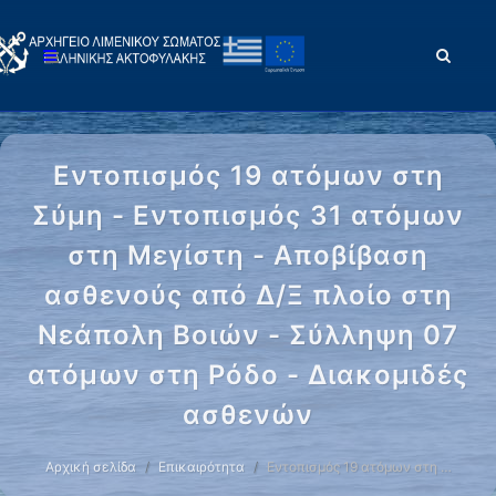
Εντοπισμός 19 ατόμων στη
Σύμη - Εντοπισμός 31 ατόμων
στη Μεγίστη - Αποβίβαση
ασθενούς από Δ/Ξ πλοίο στη
Νεάπολη Βοιών - Σύλληψη 07
ατόμων στη Ρόδο - Διακομιδές
ασθενών
Αρχική σελίδα
Επικαιρότητα
Εντοπισμός 19 ατόμων στη …