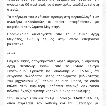
αγόρια και 06 κορίτσια), να έχουν μόλις αποβιβαστεί στη
στεριά.
Το πλήρωμα του σκάφους προέβη στη περισυλλογή των
ανωτέρω αλλοδαπών, οι οποίοι μεταφέρθηκαν με
ασφάλεια στον λιμένα Μεγίστης.
Προανάκριση διενεργείται από τη Λιμενική Αρχή
Μεγίστης, ενώ η λέμβος στην οποία επέβαιναν
βυθίστηκε.
*****
Ενημερώθηκε, απογευματινές ώρες σήμερα, η Λιμενική
Αρχή Νεάπολης Βοιών, από το Ενιαίο Κέντρο
Συντονισμού Έρευνας και Διάσωσης Λ.Σ.-ΕΛ.ΑΚΤ, ότι
36χρονος αλλοδαπός μέλος πληρώματος (ειδικότητας
2ου μηχανικού) Δ/Ξ πλοίου σημαίας Liberia, το οποίο
έπλεε στην ευρύτερη θαλάσσια περιοχή Λακωνικού
κόλπου, έχρηζε άμεσης νοσοκομειακής περίθαλψης.
Στην περιοχή έσπευσε το Ε/Γ - Λάντζα ''ΜΑΧΗ'' Ν.Ν. 11,
όπου παρέλαβε τον ασθενή και τον μετέφερε με