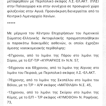
μεταφερθούν με Περιπολικό σκάφος Λ.Σ.-ΕΛ.ΑΚΤ. (ΠΛΣ)
στην Παλαιοχώρα και στην συνέχεια σε προσωρινό χώρο
φιλοξενίας στην Αγυιά. Προανάκριση διενεργείται από το
Κεντρικό Λιμεναρχείο Χανίων.
*****
Με μέριμνα του Κέντρου Επιχειρήσεων του Λιμενικού
Σώματος-Ελληνικής Ακτοφυλακής πραγματοποιήθηκαν
οι παρακάτω διακομιδές ασθενών, οι οποίοι έχρηζαν
άμεσης νοσοκομειακής περίθαλψης:
-67χρονου, από το λιμάνι της Πάρου στο λιμάνι της
Σύρου, με το Ε/Γ-Τ/Ρ «ΚΥΡΙΑΡΧΟΣ ΙΙ» Ν.Ν. 57,
-56χρονου και 68χρονου, από το λιμάνι της Αίγινας στο
λιμάνι του Πειραιά, με Περιπολικό σκάφος Λ.Σ.-ΕΛ.ΑΚΤ.
-76χρονης, από το λιμάνι της Σκοπέλου στο λιμάνι του
Βόλου, με το Τ/Ρ – Α/Ψ σκάφος «ΜΑΤΘΙΛΔΗ» Ν.Σ. 45,
-13χρονου, από το λιμάνι της Σκύρου στο λιμάνι της
Κύμης, με το Ε/Π – Τ/Ρ σκάφος «ΚΥΜΟΘΟΗ» Ν. Ραφήνας.
73,