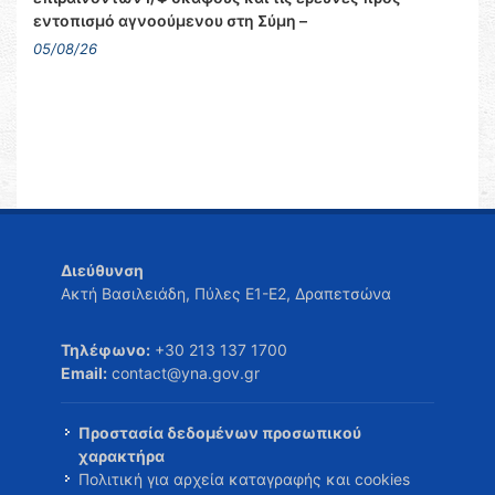
εντοπισμό αγνοούμενου στη Σύμη –
05/08/26
Διεύθυνση
Ακτή Βασιλειάδη, Πύλες Ε1-Ε2, Δραπετσώνα
Τηλέφωνο:
+30 213 137 1700
Email:
contact@yna.gov.gr
Προστασία δεδομένων προσωπικού
χαρακτήρα
Πολιτική για αρχεία καταγραφής και cookies