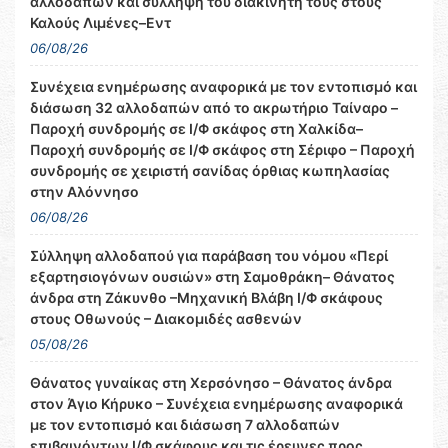
αλλοδαπών και σύλληψη του διακινητή τους στους
Καλούς Λιμένες–Εντ
06/08/26
Συνέχεια ενημέρωσης αναφορικά με τον εντοπισμό και
διάσωση 32 αλλοδαπών από το ακρωτήριο Ταίναρο –
Παροχή συνδρομής σε Ι/Φ σκάφος στη Χαλκίδα–
Παροχή συνδρομής σε Ι/Φ σκάφος στη Σέριφο – Παροχή
συνδρομής σε χειριστή σανίδας όρθιας κωπηλασίας
στην Αλόννησο
06/08/26
Σύλληψη αλλοδαπού για παράβαση του νόμου «Περί
εξαρτησιογόνων ουσιών» στη Σαμοθράκη– Θάνατος
άνδρα στη Ζάκυνθο –Μηχανική Βλάβη Ι/Φ σκάφους
στους Οθωνούς – Διακομιδές ασθενών
05/08/26
Θάνατος γυναίκας στη Χερσόνησο – Θάνατος άνδρα
στον Άγιο Κήρυκο – Συνέχεια ενημέρωσης αναφορικά
με τον εντοπισμό και διάσωση 7 αλλοδαπών
επιβαινόντων Ι/Φ σκάφους και τις έρευνες προς