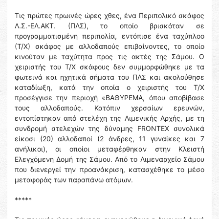
Τις πρώτες πρωινές ώρες χθες, ένα Περιπολικό σκάφος
Λ.Σ.-ΕΛ.ΑΚΤ. (ΠΛΣ), το οποίο βρισκόταν σε
προγραμματισμένη περιπολία, εντόπισε ένα ταχύπλοο
(Τ/Χ) σκάφος με αλλοδαπούς επιβαίνοντες, το οποίο
κινούταν με ταχύτητα προς τις ακτές της Σάμου. Ο
χειριστής του Τ/Χ σκάφους δεν συμμορφώθηκε με τα
φωτεινά και ηχητικά σήματα του ΠΛΣ και ακολούθησε
καταδίωξη, κατά την οποία ο χειριστής του Τ/Χ
προσέγγισε την περιοχή «ΒΑΘΥΡΕΜΑ, όπου αποβίβασε
τους αλλοδαπούς. Κατόπιν χερσαίων ερευνών,
εντοπίστηκαν από στελέχη της Λιμενικής Αρχής, με τη
συνδρομή στελεχών της δύναμης FRONTEX συνολικά
είκοσι (20) αλλοδαποί (2 άνδρες, 11 γυναίκες και 7
ανήλικοι), οι οποίοι μεταφέρθηκαν στην Κλειστή
Ελεγχόμενη Δομή της Σάμου. Από το Λιμεναρχείο Σάμου
που διενεργεί την προανάκριση, κατασχέθηκε το μέσο
μεταφοράς των παραπάνω ατόμων.
*****