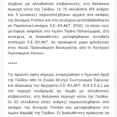
λέμβους με αλλοδαπούς επιβαίνοντες, στη θαλάσσια
περιοχή νότια της Γαύδου. Οι 70 αλλοδαποί (65 άνδρες
και 5 γυναίκες) περισυλλέχθηκαν αρχικά από σκάφος
της δύναμης Frontex και στη συνέχεια μετεπιβιβάσθηκαν
σε Περιπολικό σκάφος Λ.Σ.-ΕΛ.ΑΚΤ. (ΠΛΣ), το οποίο τους
μετέφερε ασφαλώς στο λιμάνι Τηγάνι Παλαιόχωρας. Στη
συνέχεια, οι διασωθέντες μεταφέρθηκαν συνοδεία
στελεχών Λ.Σ.-ΕΛ.ΑΚΤ. σε προσωρινό χώρο φιλοξενίας
στην Αγυιά. Προανάκριση διενεργείται από το Κεντρικό
Λιμεναρχείο Χανίων.
*****
Τις πρωινές ώρες σήμερα, ενημερώθηκε η Λιμενική Αρχή
της Γαύδου από το Ενιαίο Κέντρο Συντονισμού Έρευνας
και Διάσωσης του Αρχηγείου Λ.Σ.-ΕΛ.ΑΚΤ. (Ε.Κ.Σ.Ε.Δ.), για
την παροχή συνδρομής σε λέμβο με αλλοδαπούς
επιβαίνοντες, στη θαλάσσια περιοχή νότια της Γαύδου.
Οι 32 αλλοδαποί (όλες άνδρες) περισυλλέχθηκαν από
σκάφος της δύναμης Frontex και μεταφέρθηκαν στο
λιμάνι Καραβέ της Γαύδου. Οι διασωθέντες πρόκειται να