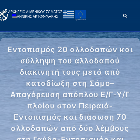
Εντοπισμός 20 αλλοδαπών και
σύλληψη του αλλοδαπού
διακινητή τους μετά από
καταδίωξη στη Σάμο–
Απαγόρευση απόπλου Ε/Γ-Υ/Γ
πλοίου στον Πειραιά-
Εντοπισμός και διάσωση 70
αλλοδαπών από δύο λέμβους
στη Γαύδο-Εντοπισμός και