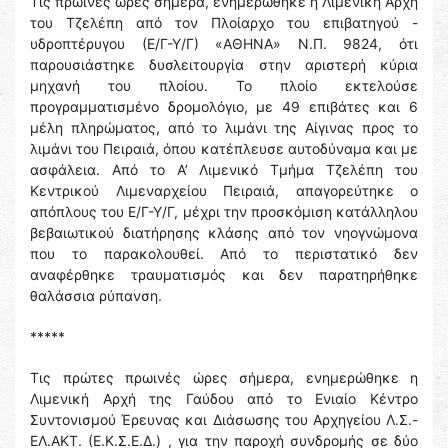
Τις πρωινές ώρες σήμερα, ενημερώθηκε η Λιμενική Αρχή
του Τζελέπη από τον Πλοίαρχο του επιβατηγού -
υδροπτέρυγου (Ε/Γ-Υ/Γ) «ΑΘΗΝΑ» Ν.Π. 9824, ότι
παρουσιάστηκε δυσλειτουργία στην αριστερή κύρια
μηχανή του πλοίου. Το πλοίο εκτελούσε
προγραμματισμένο δρομολόγιο, με 49 επιβάτες και 6
μέλη πληρώματος, από το λιμάνι της Αίγινας προς το
λιμάνι του Πειραιά, όπου κατέπλευσε αυτοδύναμα και με
ασφάλεια. Από το Α’ Λιμενικό Τμήμα Τζελέπη του
Κεντρικού Λιμεναρχείου Πειραιά, απαγορεύτηκε ο
απόπλους του Ε/Γ-Υ/Γ, μέχρι την προσκόμιση κατάλληλου
βεβαιωτικού διατήρησης κλάσης από τον νηογνώμονα
που το παρακολουθεί. Από το περιστατικό δεν
αναφέρθηκε τραυματισμός και δεν παρατηρήθηκε
θαλάσσια ρύπανση.
*****
Τις πρώτες πρωινές ώρες σήμερα, ενημερώθηκε η
Λιμενική Αρχή της Γαύδου από το Ενιαίο Κέντρο
Συντονισμού Έρευνας και Διάσωσης του Αρχηγείου Λ.Σ.-
ΕΛ.ΑΚΤ. (Ε.Κ.Σ.Ε.Δ.) , για την παροχή συνδρομής σε δύο