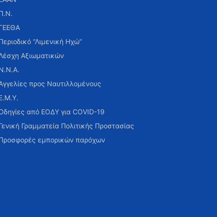
Π.Ν.
ΓΕΕΘΑ
Περιοδικό “Λιμενική Ηχώ”
Λέσχη Αξιωματικών
Ν.Ν.Α.
Αγγελίες προς Ναυτιλλομένους
Ε.Μ.Υ.
Οδηγίες από ΕΟΔΥ για COVID-19
Γενική Γραμματεία Πολιτικής Προστασίας
Προσφορές εμπορικών παρόχων