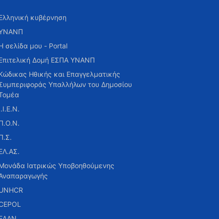
Ελληνική κυβέρνηση
ΥΝΑΝΠ
Η σελίδα μου - Portal
Επιτελική Δομή ΕΣΠΑ ΥΝΑΝΠ
Κώδικας Ηθικής και Επαγγελματικής
Συμπεριφοράς Υπαλλήλων του Δημοσίου
Τομέα
Ι.Ι.Ε.Ν.
Π.Ο.Ν.
Π.Σ.
ΕΛ.ΑΣ.
Μονάδα Ιατρικώς Υποβοηθούμενης
Αναπαραγωγής
UNHCR
CEPOL
ΕΑΑΝ