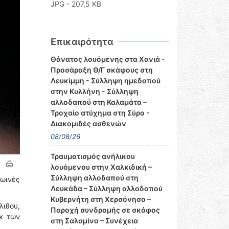
JPG - 207,5 KB
Επικαιρότητα
Θάνατος λουόμενης στα Χανιά -
Προσάραξη Θ/Γ σκάφους στη
Λευκίμμη - Σύλληψη ημεδαπού
στην Κυλλήνη - Σύλληψη
αλλοδαπού στη Καλαμάτα –
Τροχαίο ατύχημα στη Σύρο -
Διακομιδές ασθενών
08/08/26
Τραυματισμός ανήλικου
λουόμενου στην Χαλκιδική –
Σύλληψη αλλοδαπού στη
ρωινές
Λευκάδα – Σύλληψη αλλοδαπού
Κυβερνήτη στη Χερσόνησο –
ιθου,
Παροχή συνδρομής σε σκάφος
εκ των
στη Σαλαμίνα – Συνέχεια