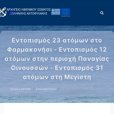
Εντοπισμός 23 ατόμων στο
Φαρμακονήσι - Εντοπισμός 12
ατόμων στην περιοχή Παναγίας
Οινουσσών - Εντοπισμός 31
ατόμων στη Μεγίστη
Αρχική σελίδα
Επικαιρότητα
Εντοπισμός 23 ατόμων στο …