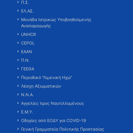
Π.Σ.
ΕΛ.ΑΣ.
Μονάδα Ιατρικώς Υποβοηθούμενης
Αναπαραγωγής
UNHCR
CEPOL
ΕΑΑΝ
Π.Ν.
ΓΕΕΘΑ
Περιοδικό “Λιμενική Ηχώ”
Λέσχη Αξιωματικών
Ν.Ν.Α.
Αγγελίες προς Ναυτιλλομένους
Ε.Μ.Υ.
Οδηγίες από ΕΟΔΥ για COVID-19
Γενική Γραμματεία Πολιτικής Προστασίας