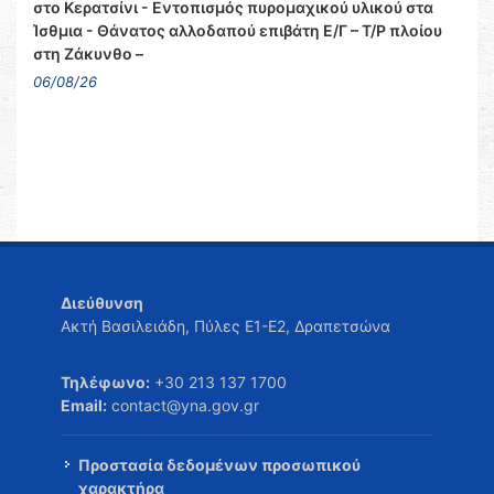
στο Κερατσίνι - Εντοπισμός πυρομαχικού υλικού στα
Ίσθμια - Θάνατος αλλοδαπού επιβάτη Ε/Γ – Τ/Ρ πλοίου
στη Ζάκυνθο –
06/08/26
Διεύθυνση
Ακτή Βασιλειάδη, Πύλες Ε1-Ε2, Δραπετσώνα
Τηλέφωνο:
+30 213 137 1700
Email:
contact@yna.gov.gr
Προστασία δεδομένων προσωπικού
χαρακτήρα