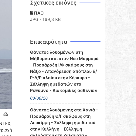
Σχετικες εικόνες
ΠΑΘ
JPG - 169,3 KB
Επικαιρότητα
Θάνατος λουομένων στη
Μήθυμνα και στον Νέο Μαρμαρά
- Προσάραξη Ι/Φ σκάφους στη
Νάξο - Απαγόρευση απόπλου Ε/
Γ-Δ/Ρ πλοίου στην Κέρκυρα -
Σύλληψη ημεδαπών στο
Ρέθυμνο - Διακομιδές ασθενών
08/08/26
Θάνατος λουόμενης στα Χανιά -
Προσάραξη Θ/Γ σκάφους στη
Λευκίμμη - Σύλληψη ημεδαπού
ONTEX,
στην Κυλλήνη - Σύλληψη
ριοχή
αλλοδαπού στη Καλαμάτα –