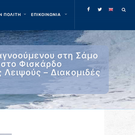
Ν ΠΟΛΙΤΗ
ΕΠΙΚΟΙΝΩΝΙΑ
αγνοούμενου στη Σάμο
 στο Φισκάρδο
 Λειψούς – Διακομιδές