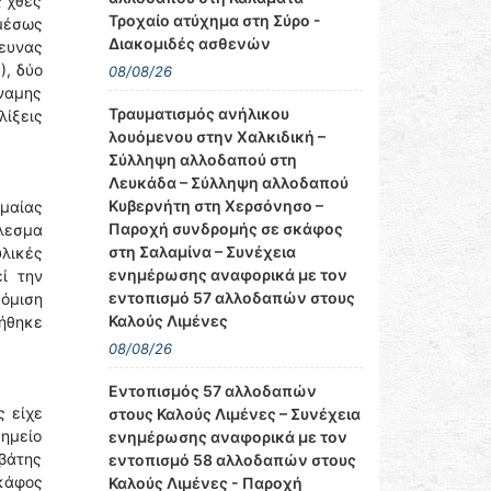
 χθες
Τροχαίο ατύχημα στη Σύρο -
μέσως
Διακομιδές ασθενών
ρευνας
), δύο
08/08/26
ναμης
Τραυματισμός ανήλικου
λίξεις
λουόμενου στην Χαλκιδική –
Σύλληψη αλλοδαπού στη
Λευκάδα – Σύλληψη αλλοδαπού
Κυβερνήτη στη Χερσόνησο –
μαίας
Παροχή συνδρομής σε σκάφος
λεσμα
στη Σαλαμίνα – Συνέχεια
υλικές
ενημέρωσης αναφορικά με τον
ί την
εντοπισμό 57 αλλοδαπών στους
όμιση
Καλούς Λιμένες
ρήθηκε
08/08/26
Εντοπισμός 57 αλλοδαπών
ς είχε
στους Καλούς Λιμένες – Συνέχεια
σημείο
ενημέρωσης αναφορικά με τον
βάτης
εντοπισμό 58 αλλοδαπών στους
σκάφος
Καλούς Λιμένες - Παροχή