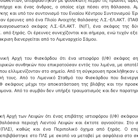
ασωθέντων, αποβιβάστηκαν με φουσκωτή λέμβο τις πρωινές ώρες
 υπήρχε και ένας άνδρας, ο οποίος είχε πέσει στη θάλασσα. Α
γκης και υπό τον συντονισμό του Ενιαίου Κέντρου Συντονισμού Έ
σαν έρευνες από ένα Πλοίο Ανοιχτής θαλάσσης Λ.Σ.-ΕΛ.ΑΚΤ. (ΠΑΘ
αυαγοσωστικό σκάφος Λ.Σ.-ΕΛ.ΑΚΤ. (Ν/Γ), ένα σκάφος της δύ
 από ξηράς. Οι έρευνες συνεχίζονται και σήμερα, ενώ τυχόν εξε
κριση διενεργείται από το Λιμεναρχείο Σάμου.
νική Αρχή του Φισκάρδου ότι ένα ιστιοφόρο (Ι/Φ) σκάφος ση
ιρικών συνθηκών που επικρατούσαν εντός του λιμένα, με αποτέ
που ελλιμενίζονταν στο σημείο. Από τη σύγκρουση προκλήθηκαν 
σή τους. Από το Λιμενικό Σταθμό του Φισκάρδου που διενεργε
/Φ σκάφους μέχρι την αποκατάσταση της βλάβης και την προσκ
ώμονα. Από το συμβάν δεν υπήρξε τραυματισμός και δεν παρατη
κή Αρχή των Λειψών ότι ένας επιβάτης ιστιοφόρου (Ι/Φ) σκάφου
 θαλάσσια περιοχή Λιεντού Λειψών και έκτοτε αγνοούταν. Στο 
 (ΠΛΣ), καθώς και ένα Περιπολικό όχημα από ξηράς. Ο επι
 επιβιβάστηκε στο ΠΛΣ με σκοπό να μεταβεί με ασφάλεια στο 