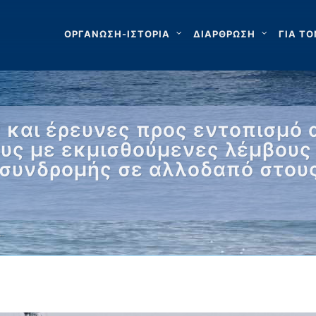
ΟΡΓΑΝΩΣΗ-ΙΣΤΟΡΙΑ
ΔΙΑΡΘΡΩΣΗ
ΓΙΑ ΤΟ
 και έρευνες προς εντοπισμό 
ους με εκμισθούμενες λέμβους
συνδρομής σε αλλοδαπό στους
…