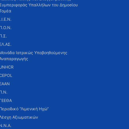
Συμπεριφοράς Υπαλλήλων του Δημοσίου
Τομέα
Ι.Ι.Ε.Ν.
Π.Ο.Ν.
Π.Σ.
ΕΛ.ΑΣ.
Μονάδα Ιατρικώς Υποβοηθούμενης
Αναπαραγωγής
UNHCR
CEPOL
ΕΑΑΝ
Π.Ν.
ΓΕΕΘΑ
Περιοδικό “Λιμενική Ηχώ”
Λέσχη Αξιωματικών
Ν.Ν.Α.