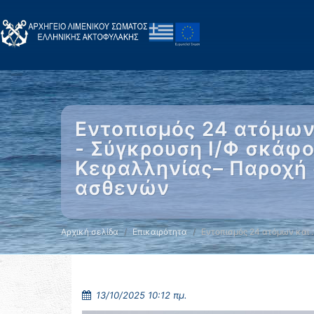
Εντοπισμός 24 ατόμων
- Σύγκρουση Ι/Φ σκάφ
Κεφαλληνίας– Παροχή 
ασθενών
Αρχική σελίδα
Επικαιρότητα
Εντοπισμός 24 ατόμων και 
13/10/2025 10:12 πμ.