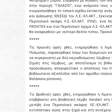
Ασπροχόρτι Σάμου. Σύμφωνα με δήλωση των δι
στην περιοχή ‘’ΓAΛΑΖΙΟ’’, ενώ ανάμεσα τους
ενεργοποιήθηκε το τοπικό σχέδιο έκτακτης ανά
και Διάσωσης (ΕΚΣΕΔ) του Λ.Σ.-ΕΛ.ΑΚΤ., ξεκίνη
Περιπολικά σκάφη Λ.Σ.-ΕΛ.ΑΚΤ. (ΠΛΣ), ένα Ν
FRONTEX και ένα Περιπολικό όχημα Λ.Σ.-ΕΛ.ΑΚΤ.
θα αναφερθούν με νεότερο δελτίο τύπου. Προανά
*****
Τις πρωινές ώρες χθες, ενημερώθηκε η Λιμε
Πολωνίας, παρασύρθηκε λόγω των δυσμενών κα
να συγκρουστεί με δύο εκμισθούμενες λέμβους 
ζημιές στις λέμβους, με αποτέλεσμα τη βύθι
προανάκριση, απαγορεύτηκε ο απόπλους του Ι
βεβαιωτικού αξιοπλοΐας από τον αρμόδιο νηογν
θαλάσσια ρύπανση.
*****
Τις βραδινές ώρες χθες, ενημερώθηκε η Λιμενι
επιβιβαστεί στη βοηθητική λέμβο (tender) στη
μετέβη ένα Περιπολικό σκάφος ΛΣ.-ΕΛ.ΑΚΤ.
εντοπίστηκε σώος στην ξηρά και στη συνέχεια