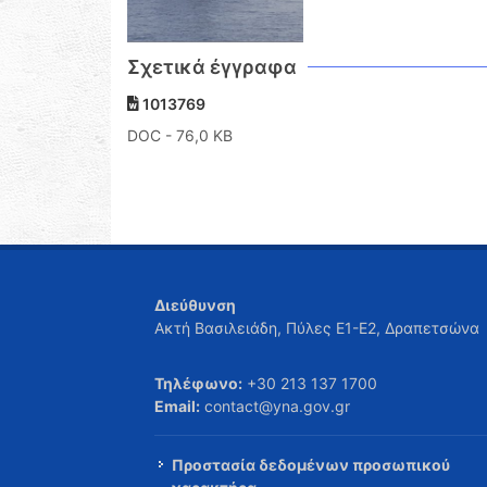
Σχετικά έγγραφα
1013769
DOC
- 76,0 KB
Διεύθυνση
Ακτή Βασιλειάδη, Πύλες Ε1-Ε2, Δραπετσώνα
Τηλέφωνο:
+30 213 137 1700
Email:
contact@yna.gov.gr
Προστασία δεδομένων προσωπικού