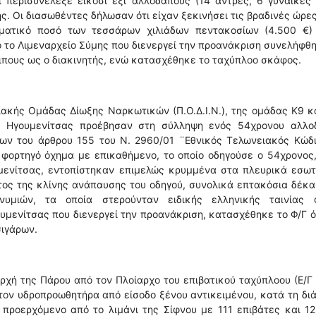
 περισυνέλεξε είκοσι έξι αλλοδαπούς (14 άντρες, 6 γυναίκες
ης. Οι διασωθέντες δήλωσαν ότι είχαν ξεκινήσει τις βραδινές ώρε
ματικό ποσό των τεσσάρων χιλιάδων πεντακοσίων (4.500 €)
ό το Λιμεναρχείο Σύμης που διενεργεί την προανάκριση συνελήφθ
οιπους ως ο διακινητής, ενώ κατασχέθηκε το ταχύπλοο σκάφος.
ιακής Ομάδας Δίωξης Ναρκωτικών (Π.Ο.Δ.Ι.Ν.), της ομάδας Κ9 κ
ης Ηγουμενίτσας προέβησαν στη σύλληψη ενός 54χρονου αλλο
εων του άρθρου 155 του Ν. 2960/01 ¨Εθνικός Τελωνειακός Κώδι
 φορτηγό όχημα με επικαθήμενο, το οποίο οδηγούσε ο 54χρονος
υμενίτσας, εντοπίστηκαν επιμελώς κρυμμένα στα πλευρικά εσωτ
ος της κλίνης ανάπαυσης του οδηγού, συνολικά επτακόσια δέκα
υμιών, τα οποία στερούνταν ειδικής ελληνικής ταινίας 
υμενίτσας που διενεργεί την προανάκριση, κατασχέθηκε το Φ/Γ 
σιγάρων.
ρχή της Πάρου από τον Πλοίαρχο του επιβατικού ταχύπλοου (Ε/Γ 
στον υδροπροωθητήρα από είσοδο ξένου αντικειμένου, κατά τη δι
 προερχόμενο από το λιμάνι της Σίφνου με 111 επιβάτες και 1