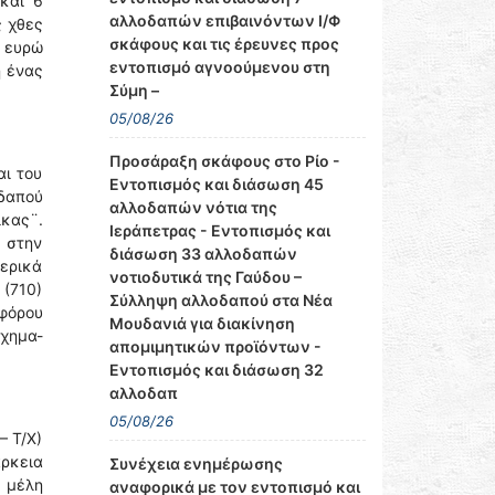
 και 6
αλλοδαπών επιβαινόντων Ι/Φ
ς χθες
σκάφους και τις έρευνες προς
 ευρώ
εντοπισμό αγνοούμενου στη
η ένας
Σύμη –
05/08/26
Προσάραξη σκάφους στο Ρίο -
αι του
Εντοπισμός και διάσωση 45
δαπού
αλλοδαπών νότια της
κας¨.
Ιεράπετρας - Εντοπισμός και
, στην
διάσωση 33 αλλοδαπών
ερικά
νοτιοδυτικά της Γαύδου –
 (710)
Σύλληψη αλλοδαπού στα Νέα
φόρου
Μουδανιά για διακίνηση
όχημα-
απομιμητικών προϊόντων -
Εντοπισμός και διάσωση 32
αλλοδαπ
05/08/26
– Τ/Χ)
άρκεια
Συνέχεια ενημέρωσης
2 μέλη
αναφορικά με τον εντοπισμό και