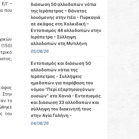
 Ε/Γ –
διάσωση 50 αλλοδαπών νότια
να που
της Ιεράπετρας – Θάνατος
λουόμενης στην Ιτέα - Πυρκαγιά
σε σκάφος στη Χαλκιδική –
Εντοπισμός 44 αλλοδαπών στην
Ιεράπετρα – Σύλληψη
αχικών
αλλοδαπών στη Μυτιλήνη
(150)
05/08/26
τρικό
ματος,
Εντοπισμός και διάσωση 50
αλλοδαπών νότια της
Ιεράπετρας - Συλλήψεις
ημεδαπών για παράβαση του
σκάφος
νόμου "Περί εξαρτησιογόνων
. Στην
ουσιών" στα Χανιά - Εντοπισμός
σαν το
και διάσωση 33 αλλοδαπών και
τώθηκε
σύλληψη του διακινητή τους
ς του
στην Αγία Γαλήνη -
04/08/26