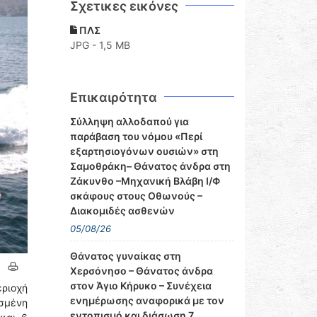
Σχετικες εικόνες
ΠΛΣ
JPG - 1,5 MB
Επικαιρότητα
Σύλληψη αλλοδαπού για
παράβαση του νόμου «Περί
εξαρτησιογόνων ουσιών» στη
Σαμοθράκη– Θάνατος άνδρα στη
Ζάκυνθο –Μηχανική Βλάβη Ι/Φ
σκάφους στους Οθωνούς –
Διακομιδές ασθενών
05/08/26
Θάνατος γυναίκας στη
Χερσόνησο – Θάνατος άνδρα
στον Άγιο Κήρυκο – Συνέχεια
εριοχή
ενημέρωσης αναφορικά με τον
ισμένη
εντοπισμό και διάσωση 7