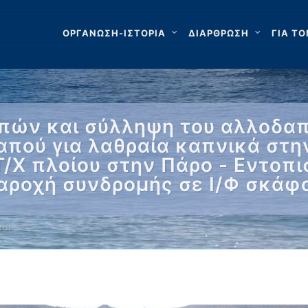
ΟΡΓΑΝΩΣΗ-ΙΣΤΟΡΙΑ
ΔΙΑΡΘΡΩΣΗ
ΓΙΑ ΤΟ
πών και σύλληψη του αλλοδαπο
πού για λαθραία καπνικά στη
Τ/Χ πλοίου στην Πάρο - Εντοπ
Παροχή συνδρομής σε Ι/Φ σκάφ
και …