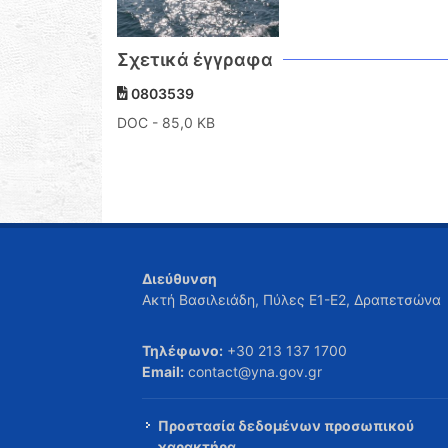
Σχετικά έγγραφα
0803539
DOC
- 85,0 KB
Διεύθυνση
Ακτή Βασιλειάδη, Πύλες Ε1-Ε2, Δραπετσώνα
Τηλέφωνο:
+30 213 137 1700
Email:
contact@yna.gov.gr
Προστασία δεδομένων προσωπικού
χαρακτήρα