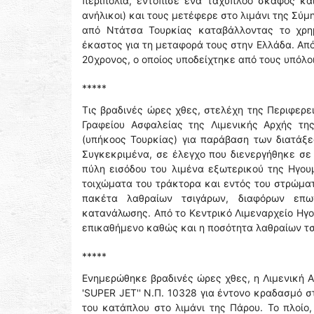
περιπολία, εντόπισε ένα ταχύπλοο σκάφος και
ανήλικοι) και τους μετέφερε στο λιμάνι της Σύμ
από Ντάτσα Τουρκίας καταβάλλοντας το χρη
έκαστος για τη μεταφορά τους στην Ελλάδα. Απ
20χρονος, ο οποίος υποδείχτηκε από τους υπόλ
*****
Τις βραδινές ώρες χθες, στελέχη της Περιφερε
Γραφείου Ασφαλείας της Λιμενικής Αρχής τ
(υπήκοος Τουρκίας) για παράβαση των διατάξ
Συγκεκριμένα, σε έλεγχο που διενεργήθηκε σε
πύλη εισόδου του λιμένα εξωτερικού της Ηγο
τοιχώματα του τράκτορα και εντός του στρώματ
πακέτα λαθραίων τσιγάρων, διαφόρων επων
κατανάλωσης. Από το Κεντρικό Λιμεναρχείο Ηγο
επικαθήμενο καθώς και η ποσότητα λαθραίων τ
*****
Ενημερώθηκε βραδινές ώρες χθες, η Λιμενική Α
'SUPER JET'' Ν.Π. 10328 για έντονο κραδασμό 
του κατάπλου στο λιμάνι της Πάρου. Το πλοίο,