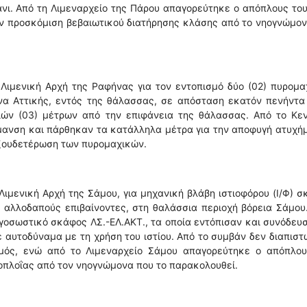
ι. Από τη Λιμεναρχείο της Πάρου απαγορεύτηκε ο απόπλους του
ην προσκόμιση βεβαιωτικού διατήρησης κλάσης από το νηογνώμο
Λιμενική Αρχή της Ραφήνας για τον εντοπισμό δύο (02) πυρομ
να Αττικής, εντός της θάλασσας, σε απόσταση εκατόν πενήντα 
ών (03) μέτρων από την επιφάνεια της θάλασσας. Από το Κεν
μανση και πάρθηκαν τα κατάλληλα μέτρα για την αποφυγή ατυχή
εξουδετέρωση των πυρομαχικών.
ιμενική Αρχή της Σάμου, για μηχανική βλάβη ιστιοφόρου (Ι/Φ) 
 αλλοδαπούς επιβαίνοντες, στη θαλάσσια περιοχή βόρεια Σάμου
γοσωστικό σκάφος ΛΣ.-ΕΛ.ΑΚΤ., τα οποία εντόπισαν και συνόδευ
ε αυτοδύναμα με τη χρήση του ιστίου. Από το συμβάν δεν διαπισ
μός, ενώ από το Λιμεναρχείο Σάμου απαγορεύτηκε ο απόπλου
οπλοΐας από τον νηογνώμονα που το παρακολουθεί.