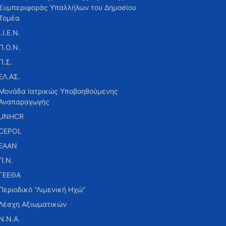
Συμπεριφοράς Υπαλλήλων του Δημοσίου
Τομέα
Ι.Ι.Ε.Ν.
Π.Ο.Ν.
Π.Σ.
ΕΛ.ΑΣ.
Μονάδα Ιατρικώς Υποβοηθούμενης
Αναπαραγωγής
UNHCR
CEPOL
ΕΑΑΝ
Π.Ν.
ΓΕΕΘΑ
Περιοδικό “Λιμενική Ηχώ”
Λέσχη Αξιωματικών
Ν.Ν.Α.