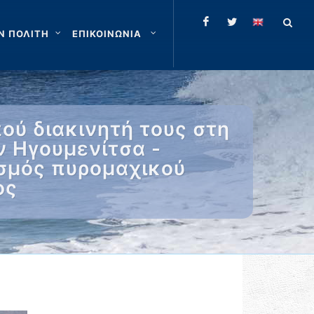
Ν ΠΟΛΙΤΗ
ΕΠΙΚΟΙΝΩΝΙΑ
ύ διακινητή τους στη
ν Ηγουμενίτσα -
ισμός πυρομαχικού
ος