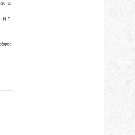
αν οι
 Ν.Π.
σκάφος
.