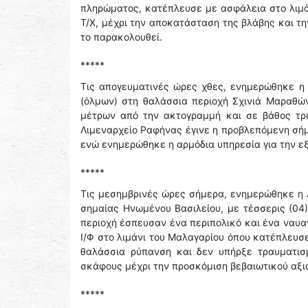
πληρώματος, κατέπλευσε με ασφάλεια στο λιμάν
Τ/Χ, μέχρι την αποκατάσταση της βλάβης και τ
το παρακολουθεί.
*****
Τις απογευματινές ώρες χθες, ενημερώθηκε η 
(όλμων) στη θαλάσσια περιοχή Σχινιά Μαραθώ
μέτρων από την ακτογραμμή και σε βάθος τρι
Λιμεναρχείο Ραφήνας έγινε η προβλεπόμενη σή
ενώ ενημερώθηκε η αρμόδια υπηρεσία για την 
*****
Τις μεσημβρινές ώρες σήμερα, ενημερώθηκε η Λ
σημαίας Ηνωμένου Βασιλείου, με τέσσερις (04)
περιοχή έσπευσαν ένα περιπολικό και ένα ναυα
Ι/Φ στο λιμάνι του Μαλαγαρίου όπου κατέπλευσ
θαλάσσια ρύπανση και δεν υπήρξε τραυματισ
σκάφους μέχρι την προσκόμιση βεβαιωτικού αξι
*****