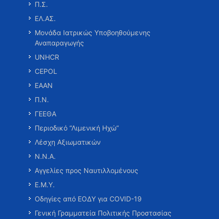
Π.Σ.
ΕΛ.ΑΣ.
Μονάδα Ιατρικώς Υποβοηθούμενης
Αναπαραγωγής
UNHCR
CEPOL
ΕΑΑΝ
Π.Ν.
ΓΕΕΘΑ
Περιοδικό “Λιμενική Ηχώ”
Λέσχη Αξιωματικών
Ν.Ν.Α.
Αγγελίες προς Ναυτιλλομένους
Ε.Μ.Υ.
Οδηγίες από ΕΟΔΥ για COVID-19
Γενική Γραμματεία Πολιτικής Προστασίας