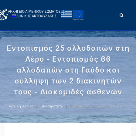
Εντοπισμός 25 αλλοδαπών στη
Λέρο - Εντοπισμός 66
αλλοδαπών στη Γαύδο και
σύλληψη των 2 διακινητών
τους - Διακομιδές ασθενών
Αρχική σελίδα
Επικαιρότητα
Εντοπισμός 25 αλλοδαπών στη …