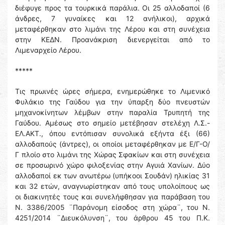
διέφυγε προς τα τουρκικά παράλια. Οι 25 αλλοδαποί (6
άνδρες, 7 γυναίκες και 12 ανήλικοι), αρχικά
μεταφέρθηκαν στο λιμάνι της Λέρου και στη συνέχεια
στην ΚΕΔΝ. Προανάκριση διενεργείται από το
Λιμεναρχείο Λέρου.
*****
Τις πρωινές ώρες σήμερα, ενημερώθηκε το Λιμενικό
Φυλάκιο της Γαύδου για την ύπαρξη δύο πνευστών
μηχανοκίνητων λέμβων στην παραλία Τρυπητή της
Γαύδου. Αμέσως στο σημείο μετέβησαν στελέχη Λ.Σ.-
ΕΛ.ΑΚΤ., όπου εντόπισαν συνολικά εξήντα έξι (66)
αλλοδαπούς (άντρες), οι οποίοι μεταφέρθηκαν με Ε/Γ-Ο/
Γ πλοίο στο λιμάνι της Χώρας Σφακίων και στη συνέχεια
σε προσωρινό χώρο φιλοξενίας στην Αγυιά Χανίων. Δύο
αλλοδαποί εκ των ανωτέρω (υπήκοοι Σουδάν) ηλικίας 31
και 32 ετών, αναγνωρίστηκαν από τους υπολοίπους ως
οι διακινητές τους και συνελήφθησαν για παράβαση του
Ν. 3386/2005 ¨Παράνομη είσοδος στη χώρα¨, του Ν.
4251/2014 ¨Διευκόλυνση¨, του άρθρου 45 του Π.Κ.