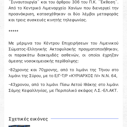
¨Συναυτουργία¨ και του άρθρου 306 του Π.Κ. ¨Έκθεση¨.
Από το Κεντρικό Λιμεναρχείο Χανίων που διενεργεί την
προανάκριση, κατασχέθηκαν οι δύο λέμβοι μεταφοράς
και τρεις συσκευές κινητής τηλεφωνίας.
*****
Με μέριμνα του Κέντρου Επιχειρήσεων του Λιμενικού
Σώματος-Ελληνικής Ακτοφυλακής πραγματοποιήθηκαν,
οι παρακάτω διακομιδές ασθενών, οι οποίοι έχρηζαν
άμεσης νοσοκομειακής περίθαλψης:
-82χρονης και 70χρονης, από το λιμάνι της Τήνου στο
λιμάνι της Σύρου, με το Ε/Γ-Τ/Ρ «ΚΥΡΙΑΡΧΟΣ IV» Ν.N. 64,
-43χρονου, από το λιμάνι Πίσω Αετού Ιθάκης στο λιμάνι
Σάμης Κεφαλληνίας, με Περιπολικό σκάφος Λ.Σ.-ΕΛ.ΑΚΤ.
Σχετικές εικόνες