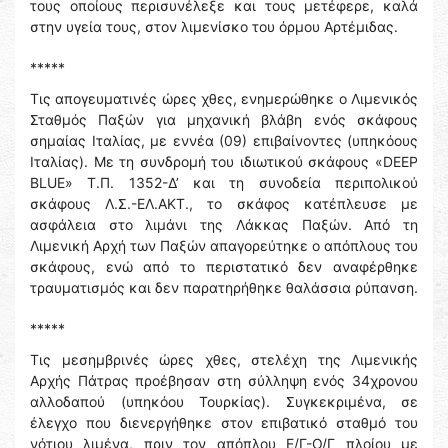
τους οποίους περισυνέλεξε και τους μετέφερε, καλά
στην υγεία τους, στον λιμενίσκο του όρμου Αρτέμιδας.
*****
Τις απογευματινές ώρες χθες, ενημερώθηκε ο Λιμενικός
Σταθμός Παξών για μηχανική βλάβη ενός σκάφους
σημαίας Ιταλίας, με εννέα (09) επιβαίνοντες (υπηκόους
Ιταλίας). Με τη συνδρομή του ιδιωτικού σκάφους «DEEP
BLUE» Τ.Π. 1352-Δ’ και τη συνοδεία περιπολικού
σκάφους Λ.Σ.-ΕΛ.ΑΚΤ., το σκάφος κατέπλευσε με
ασφάλεια στο λιμάνι της Λάκκας Παξών. Από τη
Λιμενική Αρχή των Παξών απαγορεύτηκε ο απόπλους του
σκάφους, ενώ από το περιστατικό δεν αναφέρθηκε
τραυματισμός και δεν παρατηρήθηκε θαλάσσια ρύπανση.
*****
Τις μεσημβρινές ώρες χθες, στελέχη της Λιμενικής
Αρχής Πάτρας προέβησαν στη σύλληψη ενός 34χρονου
αλλοδαπού (υπηκόου Τουρκίας). Συγκεκριμένα, σε
έλεγχο που διενεργήθηκε στον επιβατικό σταθμό του
νότιου λιμένα, πριν τον απόπλου Ε/Γ-Ο/Γ πλοίου με