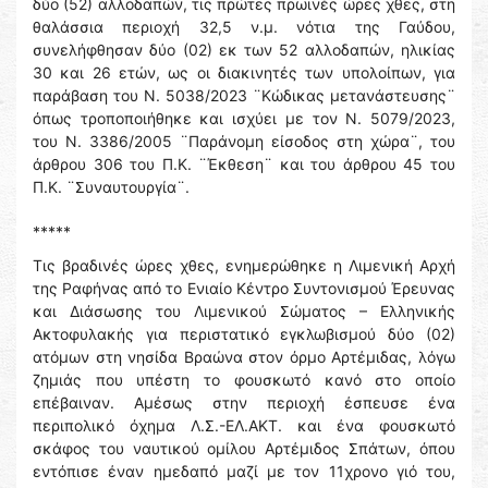
δύο (52) αλλοδαπών, τις πρώτες πρωινές ώρες χθες, στη
θαλάσσια περιοχή 32,5 ν.μ. νότια της Γαύδου,
συνελήφθησαν δύο (02) εκ των 52 αλλοδαπών, ηλικίας
30 και 26 ετών, ως οι διακινητές των υπολοίπων, για
παράβαση του Ν. 5038/2023 ¨Κώδικας μετανάστευσης¨
όπως τροποποιήθηκε και ισχύει με τον Ν. 5079/2023,
του Ν. 3386/2005 ¨Παράνομη είσοδος στη χώρα¨, του
άρθρου 306 του Π.Κ. ¨Έκθεση¨ και του άρθρου 45 του
Π.Κ. ¨Συναυτουργία¨.
*****
Τις βραδινές ώρες χθες, ενημερώθηκε η Λιμενική Αρχή
της Ραφήνας από το Ενιαίο Κέντρο Συντονισμού Έρευνας
και Διάσωσης του Λιμενικού Σώματος – Ελληνικής
Ακτοφυλακής για περιστατικό εγκλωβισμού δύο (02)
ατόμων στη νησίδα Βραώνα στον όρμο Αρτέμιδας, λόγω
ζημιάς που υπέστη το φουσκωτό κανό στο οποίο
επέβαιναν. Αμέσως στην περιοχή έσπευσε ένα
περιπολικό όχημα Λ.Σ.-ΕΛ.ΑΚΤ. και ένα φουσκωτό
σκάφος του ναυτικού ομίλου Αρτέμιδος Σπάτων, όπου
εντόπισε έναν ημεδαπό μαζί με τον 11χρονο γιό του,