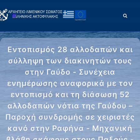
Εντοπισμός 28 αλλοδαπών και
σύλληψη των διακινητών τους
στην Γαύδο - Συνέχεια
ενημέρωσης αναφορικά με τον
εντοπισμό και τη διάσωση 52
αλλοδαπών νότια της Γαύδου –
Παροχή συνδρομής σε χειριστές
κανό στην Ραφήνα - Μηχανική
βλάβη σκάφους στους Παξούς -