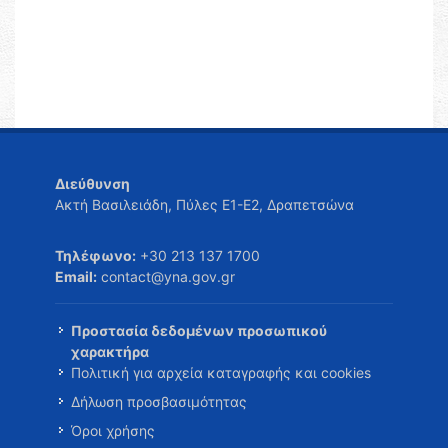
Διεύθυνση
Ακτή Βασιλειάδη, Πύλες Ε1-Ε2, Δραπετσώνα
Τηλέφωνο:
+30 213 137 1700
Email:
contact@yna.gov.gr
Προστασία δεδομένων προσωπικού
χαρακτήρα
Πολιτική για αρχεία καταγραφής και cookies
Δήλωση προσβασιμότητας
Όροι χρήσης