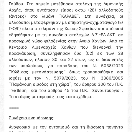
Γαύδου. Στο σημείο μετέβησαν στελέχη της Λιμενικής
Αρχής, όπου εντόπισαν είκοσι οκτώ (28) αλλοδαπούς
(άντρες) στο λιμάνι ¨ΚΑΡΑΒΕ¨. Στη συνέχεια, οι
αλλοδαποί μεταφέρθηκαν με επιβατηγό-οχηματαγωγό (Ε/
Γ-Ο/Γ) πλοίο στο λιμάνι της Χώρας Σφακίων και από εκεί
οδηγήθηκαν με τη συνοδεία στελεχών Λ.Σ.-ΕΛ.ΑΚΤ. σε
προσωρινό χώρο φιλοξενίας στην Αγυιά Χανίων. Από το
Κεντρικό Λιμεναρχείο Χανίων που διενεργεί την
προανάκριση, συνελήφθησαν δύο (02) εκ των 28
αλλοδαπών, ηλικίας 30 και 22 ετών, ως οι διακινητές
των υπολοίπων, για παράβαση του Ν. 5038/2023
¨Κώδικας μετανάστευσης¨ όπως τροποποιήθηκε και
ισχύει με τον Ν. 5079/2023, του Ν. 3386/2005
¨Παράνομη είσοδος στη χώρα¨, του άρθρου 306 του Π.Κ.
¨Έκθεση¨ και του άρθρου 45 του Π.Κ. ¨Συναυτουργία¨.
Το σκάφος μεταφοράς τους κατασχέθηκε.
*****
Συνέχεια ενημέρωσης
:
Αναφορικά με τον εντοπισμό και τη διάσωση πενήντα