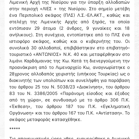
Λιμενική Αρχή της Νισύρου για την ύπαρξη αλλοδαπών
στην περιοχή «ΛΙΕΣ » της Νισύρου. Στο σημείο μετέβη
ένα Περιπολικό σκάφος (ΠΛΣ) Λ.Σ.-ΕΛ.ΑΚΤ., καθώς και
στελέχη της Λιμενικής Αρχής από ξηράς, τα οποία
εντόπισαν 29 άτομα (2 άνδρες, 9 γυναίκες και 18
ανήλικους). Στη συνέχεια, εντοπίστηκε από το ΠΛΣ ένα
ιστιοφόρο σκάφος, καθώς και ο κυβερνήτης του. Οι
συνολικά 30 αλλοδαποί, επιβιβάστηκαν στο επιβατηγό–
τουριστικό «ΑΝΤΩΝΙΟΣ» Ν.Κ. 40 και μεταφέρθηκαν στο
λιμάνι Καρδάμαινας της Κω. Κατά τη διενεργούμενη την
προανάκριση από το Λιμεναρχείο Κω, αναγνωρίστηκε ο
28χρονος αλλοδαπός χειριστής (υπήκοος Τουρκίας) ως ο
διακινητής των υπολοίπων και συνελήφθη για παράβαση
του άρθρου 25 του Ν. 5038/23 «Διακίνηση», του άρθρου
83 του Ν. 3386/2005 «Παράνομη είσοδος και έξοδος
από τη χώρα», σε συνδυασμό με το άρθρο 306 Π.Κ.
«Έκθεση», του άρθρου 187 του Π.Κ. «Εγκληματική
Οργάνωση» και του άρθρου 167 του Π.Κ. «Αντίσταση». Το
σκάφος μεταφοράς κατασχέθηκε.
*****
Τις απογευματινές ώρες χθες, ενημερώθηκε η Λιμενική