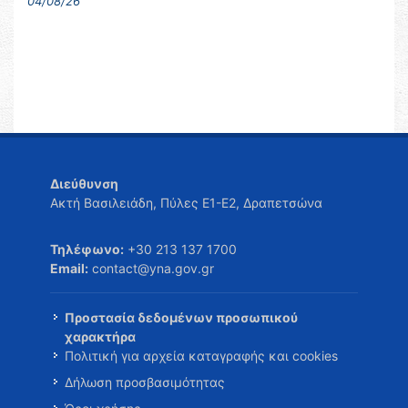
04/08/26
Διεύθυνση
Ακτή Βασιλειάδη, Πύλες Ε1-Ε2, Δραπετσώνα
Τηλέφωνο:
+30 213 137 1700
Email:
contact@yna.gov.gr
Προστασία δεδομένων προσωπικού
χαρακτήρα
Πολιτική για αρχεία καταγραφής και cookies
Δήλωση προσβασιμότητας