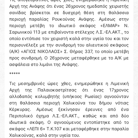
Αρχή της Ανάφης ότι ένας 26χρονος ημεδαπός χειριστής
σανίδας βρίσκεται σε δυσχερή θέση στη θαλάσσια
περιοχή παραλίας Ρουκούνας Ανάφης. Αμέσως στην
περιοχή μετέβη το ιδιωτικό σκάφος «ΕΛΜΑΡ» Ν.
Σαρωνικού 113 με επιβαίνοντα στέλεχος Λ.Σ.-ΕΛ.ΑΚΤ., το
οποίο εντόπισε τον χειριστή καλά στην υγεία του και τον
περισυνέλεξε με την συνδρομή του αλιευτικού σκάφους
(Α/Κ) «ΑΓΙΟΣ ΝΙΚΟΛΑΟΣ» Σ. Θήρας 337, το οποίο μετέβη
προς συνδρομή. Ο 26χρονος μεταφέρθηκε με το Α/Κ με
ασφάλεια στο λιμάνι της Ανάφης.
*****
Τις μεσημβρινές ώρες χθες, ενημερώθηκε η Λιμενική
Αρχή της Παλαιοκαστρίτσας ότι ένας 17χρονος
αλλοδαπός κολυμβητής (υπήκοος Ρωσίας) αγνοούνταν
στη θαλάσσια περιοχή Χαλικούνα του δήμου νότιας
Κέρκυρας. Αμέσως ξεκίνησαν έρευνες από ένα
Περιπολικό όχημα Λ.Σ.-ΕΛ.ΑΚΤ., καθώς και από δύο
ιδιωτικά σκάφη. Ο αγνοούμενος εντοπίστηκε από το
σκάφος «ΛΕΠΙ 6» Τ.Κ.107 και μεταφέρθηκε στην παραλία
Χαλικούνας, καλά στην υγεία του.