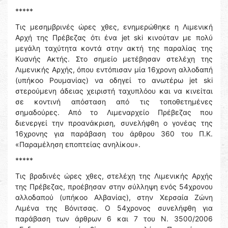
*****
Τις μεσημβρινές ώρες χθες, ενημερώθηκε η Λιμενική
Αρχή της Πρέβεζας ότι ένα jet ski κινούταν με πολύ
μεγάλη ταχύτητα κοντά στην ακτή της παραλίας της
Κυανής Ακτής. Στο σημείο μετέβησαν στελέχη της
Λιμενικής Αρχής, όπου εντόπισαν μία 16χρονη αλλοδαπή
(υπήκοο Ρουμανίας) να οδηγεί το ανωτέρω jet ski
στερούμενη άδειας χειριστή ταχυπλόου και να κινείται
σε κοντινή απόσταση από τις τοποθετημένες
σημαδούρες. Από το Λιμεναρχείο Πρέβεζας που
διενεργεί την προανάκριση, συνελήφθη ο γονέας της
16χρονης για παράβαση του άρθρου 360 του Π.Κ.
«Παραμέληση εποπτείας ανηλίκου».
*****
Τις βραδινές ώρες χθες, στελέχη της Λιμενικής Αρχής
της Πρέβεζας, προέβησαν στην σύλληψη ενός 54χρονου
αλλοδαπού (υπήκοο Αλβανίας), στην Χερσαία Ζώνη
Λιμένα της Βόνιτσας. Ο 54χρονος συνελήφθη για
παράβαση των άρθρων 6 και 7 του Ν. 3500/2006