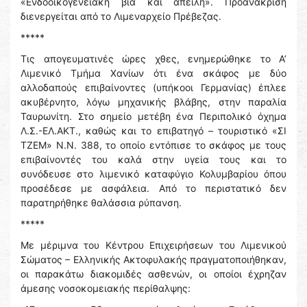
«Ενδοοικογενειακή βία και απειλή». Προανάκριση
διενεργείται από το Λιμεναρχείο Πρέβεζας.
*****
Τις απογευματινές ώρες χθες, ενημερώθηκε το Α’
Λιμενικό Τμήμα Χανίων ότι ένα σκάφος με δύο
αλλοδαπούς επιβαίνοντες (υπήκοοι Γερμανίας) έπλεε
ακυβέρνητο, λόγω μηχανικής βλάβης, στην παραλία
Ταυρωνίτη. Στο σημείο μετέβη ένα Περιπολικό όχημα
Λ.Σ.-ΕΛ.ΑΚΤ., καθώς και το επιβατηγό – τουριστικό «ΣΙ
ΤΖΕΜ» Ν.Ν. 388, το οποίο εντόπισε το σκάφος με τους
επιβαίνοντές του καλά στην υγεία τους και το
συνόδευσε στο λιμενικό καταφύγιο Κολυμβαρίου όπου
προσέδεσε με ασφάλεια. Από το περιστατικό δεν
παρατηρήθηκε θαλάσσια ρύπανση.
*****
Με μέριμνα του Κέντρου Επιχειρήσεων του Λιμενικού
Σώματος – Ελληνικής Ακτοφυλακής πραγματοποιήθηκαν,
οι παρακάτω διακομιδές ασθενών, οι οποίοι έχρηζαν
άμεσης νοσοκομειακής περίθαλψης: