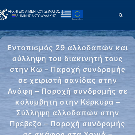
Εντοπισμός 29 αλλοδαπών και
σύλληψη του διακινητή τους
στην Κω – Παροχή συνδρομής
σε χειριστή σανίδας στην
Ανάφη – Παροχή συνδρομής σε
κολυμβητή στην Κέρκυρα –
Σύλληψη αλλοδαπών στην
Πρέβεζα – Παροχή συνδρομής
σε σκάφος στα Χανιά –