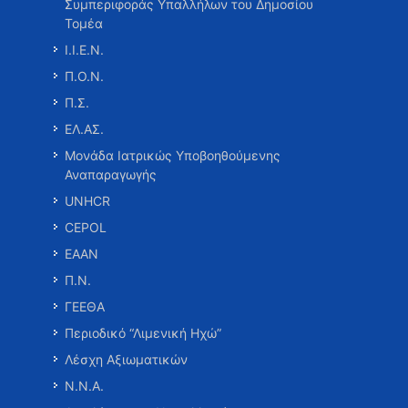
Συμπεριφοράς Υπαλλήλων του Δημοσίου
Τομέα
Ι.Ι.Ε.Ν.
Π.Ο.Ν.
Π.Σ.
ΕΛ.ΑΣ.
Μονάδα Ιατρικώς Υποβοηθούμενης
Αναπαραγωγής
UNHCR
CEPOL
ΕΑΑΝ
Π.Ν.
ΓΕΕΘΑ
Περιοδικό “Λιμενική Ηχώ”
Λέσχη Αξιωματικών
Ν.Ν.Α.