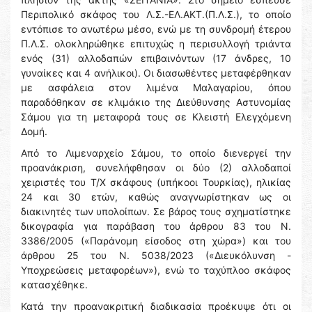
Περιπολικό σκάφος του Λ.Σ.-ΕΛ.ΑΚΤ.(Π.Λ.Σ.), το οποίο
εντόπισε το ανωτέρω μέσο, ενώ με τη συνδρομή έτερου
Π.Λ.Σ. ολοκληρώθηκε επιτυχώς η περισυλλογή τριάντα
ενός (31) αλλοδαπών επιβαινόντων (17 άνδρες, 10
γυναίκες και 4 ανήλικοι). Οι διασωθέντες μεταφέρθηκαν
με ασφάλεια στον λιμένα Μαλαγαρίου, όπου
παραδόθηκαν σε κλιμάκιο της Διεύθυνσης Αστυνομίας
Σάμου για τη μεταφορά τους σε Κλειστή Ελεγχόμενη
Δομή.
Από το Λιμεναρχείο Σάμου, το οποίο διενεργεί την
προανάκριση, συνελήφθησαν οι δύο (2) αλλοδαποί
χειριστές του Τ/Χ σκάφους (υπήκοοι Τουρκίας), ηλικίας
24 και 30 ετών, καθώς αναγνωρίστηκαν ως οι
διακινητές των υπολοίπων. Σε βάρος τους σχηματίστηκε
δικογραφία για παράβαση του άρθρου 83 του Ν.
3386/2005 («Παράνομη είσοδος στη χώρα») και του
άρθρου 25 του Ν. 5038/2023 («Διευκόλυνση -
Υποχρεώσεις μεταφορέων»), ενώ το ταχύπλοο σκάφος
κατασχέθηκε.
Κατά την προανακριτική διαδικασία προέκυψε ότι οι