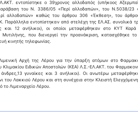
ΕΛ.ΑΚΤ. εντοπίστηκε ο 39χρονος αλλοδαπός (υπήκοος Αζερμπαϊ
 παράβαση του Ν. 3386/05 «Περί αλλοδαπών», του Ν.5038/23 
ερί αλλοδαπών» καθώς του άρθρου 306 «Έκθεση», του άρθρο
.Κ. Παράλληλα εντοπίστηκαν από στελέχη της ΕΛ.ΑΣ. συνολικά τ
ες και 12 ανήλικοι), οι οποίοι μεταφέρθηκαν στο ΚΥΤ Καρά
 Μυτιλήνης, που διενεργεί την προανάκριση, κατασχέθηκε το
υή κινητής τηλεφωνίας.
Λιμενική Αρχή της Λέρου για την ύπαρξη ατόμων στο Φαρμακο
 Κλιμακίου Ειδικών Αποστολών (ΚΕΑ) Λ.Σ.-ΕΛ.ΑΚΤ. του Φαρμακον
άνδρες,13 γυναίκες και 3 ανήλικοι). Οι ανωτέρω μεταφέρθηκ
άνι του Λακκιού Λέρου και στη συνέχεια στην Κλειστή Ελεγχόμεν
πό το Λιμεναρχείο Λέρου.