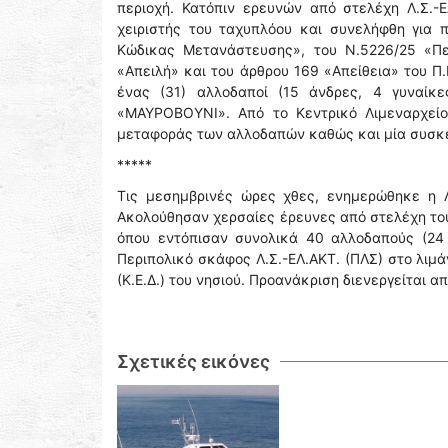
περιοχή. Κατόπιν ερευνών από στελέχη Λ.Σ.-
χειριστής του ταχυπλόου και συνελήφθη για
Κώδικας Μετανάστευσης», του Ν.5226/25 «Π
«Απειλή» και του άρθρου 169 «Απείθεια» του Π
ένας (31) αλλοδαποί (15 άνδρες, 4 γυναίκ
«ΜΑΥΡΟΒΟΥΝΙ». Από το Κεντρικό Λιμεναρχείο
μεταφοράς των αλλοδαπών καθώς και μία συσκε
*****
Τις μεσημβρινές ώρες χθες, ενημερώθηκε η 
Ακολούθησαν χερσαίες έρευνες από στελέχη του
όπου εντόπισαν συνολικά 40 αλλοδαπούς (24 
Περιπολικό σκάφος Λ.Σ.-ΕΛ.ΑΚΤ. (ΠΛΣ) στο λιμ
(Κ.Ε.Δ.) του νησιού. Προανάκριση διενεργείται α
Σχετικές εικόνες