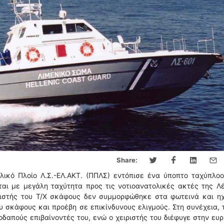
Share:
ικό Πλοίο Λ.Σ.-ΕΛ.ΑΚΤ. (ΠΠΛΣ) εντόπισε ένα ύποπτο ταχύπλοο
ται με μεγάλη ταχύτητα προς τις νοτιοανατολικές ακτές της Λ
ριστής του Τ/Χ σκάφους δεν συμμορφώθηκε στα φωτεινά και ηχ
 σκάφους και προέβη σε επικίνδυνους ελιγμούς. Στη συνέχεια, 
οδαπούς επιβαίνοντές του, ενώ ο χειριστής του διέφυγε στην ευ