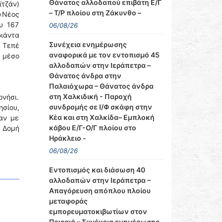
Θάνατος αλλοδαπού επιβάτη Ε/Γ
τζάν)
– Τ/Ρ πλοίου στη Ζάκυνθο –
«Νέος
υ 167
06/08/26
ριάντα
Συνέχεια ενημέρωσης
 Τεπέ
αναφορικά με τον εντοπισμό 45
 μέσο
αλλοδαπών στην Ιεράπετρα –
Θάνατος άνδρα στην
Παλαιόχωρα – Θάνατος άνδρα
στη Χαλκιδική - Παροχή
νήσι.
συνδρομής σε Ι/Φ σκάφη στην
ησίου,
Κέα και στη Χαλκίδα– Εμπλοκή
αν με
κάβου Ε/Γ-Ο/Γ πλοίου στο
η Δομή
Ηράκλειο -
06/08/26
Εντοπισμός και διάσωση 40
αλλοδαπών στην Ιεράπετρα –
Απαγόρευση απόπλου πλοίου
μεταφοράς
εμπορευματοκιβωτίων στον
Πειραιά – Συνέχεια ενημέρωσης