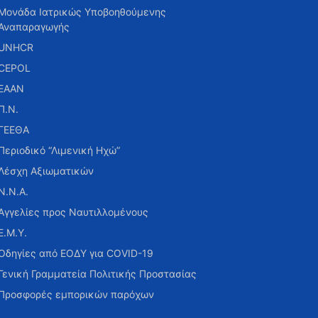
Μονάδα Ιατρικώς Υποβοηθούμενης
Αναπαραγωγής
UNHCR
CEPOL
ΕΑΑΝ
Π.Ν.
ΓΕΕΘΑ
Περιοδικό “Λιμενική Ηχώ”
Λέσχη Αξιωματικών
Ν.Ν.Α.
Αγγελίες προς Ναυτιλλομένους
Ε.Μ.Υ.
Οδηγίες από ΕΟΔΥ για COVID-19
Γενική Γραμματεία Πολιτικής Προστασίας
Προσφορές εμπορικών παρόχων