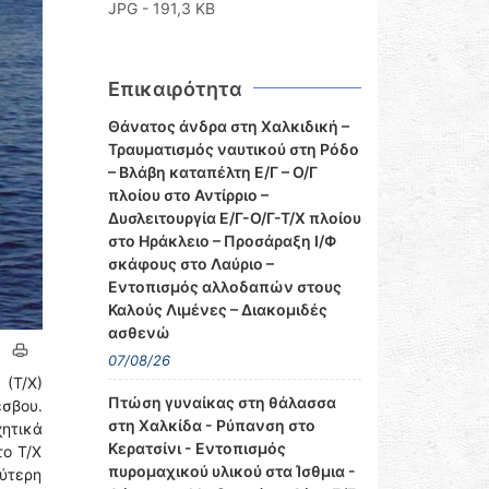
JPG - 191,3 KB
Επικαιρότητα
Θάνατος άνδρα στη Χαλκιδική –
Τραυματισμός ναυτικού στη Ρόδο
– Βλάβη καταπέλτη Ε/Γ – Ο/Γ
πλοίου στο Αντίρριο –
Δυσλειτουργία Ε/Γ-Ο/Γ-Τ/Χ πλοίου
στο Ηράκλειο – Προσάραξη Ι/Φ
σκάφους στο Λαύριο –
Εντοπισμός αλλοδαπών στους
Καλούς Λιμένες – Διακομιδές
ασθενώ
07/08/26
 (Τ/Χ)
Πτώση γυναίκας στη θάλασσα
έσβου.
στη Χαλκίδα - Ρύπανση στο
ητικά
Κερατσίνι - Εντοπισμός
το Τ/Χ
πυρομαχικού υλικού στα Ίσθμια -
ρύτερη