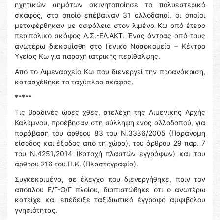
ηχητικών σημάτων ακινητοποίησε το πολυεστερικό
σκάφος, στο οποίο επέβαιναν 31 αλλοδαποί, οι οποίοι
μεταφέρθηκαν με ασφάλεια στον λιμένα Κω από έτερο
περιπολικό σκάφος Λ.Σ.-ΕΛ.ΑΚΤ. Ένας άντρας από τους
ανωτέρω διεκομίσθη στο Γενικό Νοσοκομείο – Κέντρο
Υγείας Κω για παροχή ιατρικής περίθαλψης.
Από το Λιμεναρχείο Κω που διενεργεί την προανάκριση,
κατασχέθηκε το ταχύπλοο σκάφος.
*****
Τις βραδινές ώρες χθες, στελέχη της Λιμενικής Αρχής
Καλύμνου, προέβησαν στη σύλληψη ενός αλλοδαπού, για
παράβαση του άρθρου 83 του Ν.3386/2005 (Παράνομη
είσοδος και έξοδος από τη χώρα), του άρθρου 29 παρ. 7
του Ν.4251/2014 (Κατοχή πλαστών εγγράφων) και του
άρθρου 216 του Π.Κ. (Πλαστογραφία).
Συγκεκριμένα, σε έλεγχο που διενεργήθηκε, πριν τον
απόπλου Ε/Γ-Ο/Γ πλοίου, διαπιστώθηκε ότι ο ανωτέρω
κατείχε και επέδειξε ταξιδιωτικό έγγραφο αμφιβόλου
γνησιότητας.