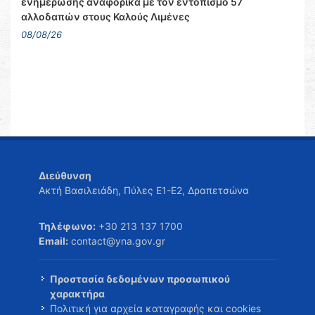
ενημέρωσης αναφορικά με τον εντοπισμό 57
αλλοδαπών στους Καλούς Λιμένες
08/08/26
Διεύθυνση
Ακτή Βασιλειάδη, Πύλες Ε1-Ε2, Δραπετσώνα
Τηλέφωνο:
+30 213 137 1700
Email:
contact@yna.gov.gr
Προστασία δεδομένων προσωπικού
χαρακτήρα
Πολιτική για αρχεία καταγραφής και cookies