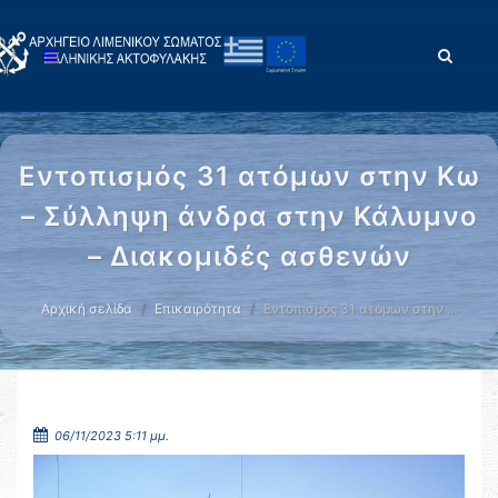
Εντοπισμός 31 ατόμων στην Κω
– Σύλληψη άνδρα στην Κάλυμνο
– Διακομιδές ασθενών
Αρχική σελίδα
Επικαιρότητα
Εντοπισμός 31 ατόμων στην …
06/11/2023 5:11 μμ.