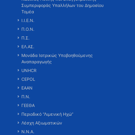
Συμπεριφοράς Υπαλλήλων του Δημοσίου
Τομέα
Ι.Ι.Ε.Ν.
Π.Ο.Ν.
Π.Σ.
ΕΛ.ΑΣ.
Μονάδα Ιατρικώς Υποβοηθούμενης
Αναπαραγωγής
UNHCR
CEPOL
ΕΑΑΝ
Π.Ν.
ΓΕΕΘΑ
Περιοδικό “Λιμενική Ηχώ”
Λέσχη Αξιωματικών
Ν.Ν.Α.