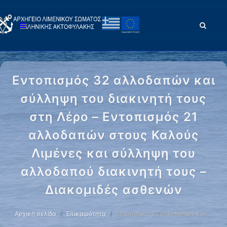
Εντοπισμός 32 αλλοδαπών και
σύλληψη του διακινητή τους
στη Λέρο – Εντοπισμός 21
αλλοδαπών στους Καλούς
Λιμένες και σύλληψη του
αλλοδαπού διακινητή τους –
Διακομιδές ασθενών
Αρχική σελίδα
Επικαιρότητα
Εντοπισμός 32 αλλοδαπών και …