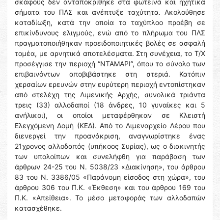
σκάφους δεν ανταποκρίθηκε στα φωτεινά και ηχητικά
σήματα του ΠΛΣ και ανέπτυξε ταχύτητα. Ακολούθησε
καταδίωξη, κατά την οποία το ταχύπλοο προέβη σε
επικίνδυνους ελιγμούς, ενώ από το πλήρωμα του ΠΛΣ
πραγματοποιήθηκαν προειδοποιητικές βολές σε ασφαλή
τομέα, με αρνητικά αποτελέσματα. Στη συνέχεια, το Τ/Χ
προσέγγισε την περιοχή “ΝΤΑΜΑΡΙ”, όπου το σύνολο των
επιβαινόντων αποβιβάστηκε στη στεριά. Κατόπιν
χερσαίων ερευνών στην ευρύτερη περιοχή εντοπίστηκαν
από στελέχη της Λιμενικής Αρχής, συνολικά τριάντα
τρεις (33) αλλοδαποί (18 άνδρες, 10 γυναίκες και 5
ανήλικοι), οι οποίοι μεταφέρθηκαν σε Κλειστή
Ελεγχόμενη Δομή (ΚΕΔ). Από το Λιμεναρχείο Λέρου που
διενεργεί την προανάκριση, αναγνωρίστηκε ένας
21χρονος αλλοδαπός (υπήκοος Συρίας), ως ο διακινητής
των υπολοίπων και συνελήφθη για παράβαση των
άρθρων 24-25 του Ν. 5038/23 «Διακίνηση», του άρθρου
83 του Ν. 3386/05 «Παράνομη είσοδος στη χώρα», του
άρθρου 306 του Π.Κ. «Έκθεση» και του άρθρου 169 του
Π.Κ. «Απείθεια». Το μέσο μεταφοράς των αλλοδαπών
κατασχέθηκε.