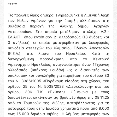
*****
Τις πρωινές ώρες σήμερα, ενημερώθηκε η Λιμενική Αρχή
των Καλών Λιμένων για την ύπαρξη αλλοδαπών στη
θαλάσσια περιοχή της Αλυκής δήμου Αχαρνών
Αστερουσίων. Στο σημείο μετέβησαν στελέχη Λ.Σ.-
ΕΛ.ΑΚΤ., όπου εντόπισαν 21 αλλοδαπούς (18 άνδρες και
3 ανήλικοι), οι οποίοι μεταφέρθηκαν με λεωφορείο,
συνοδεία στελεχών του Κλιμακίου Ειδικών Αποστολών
(Κ.Ε.Α.), στο λιμάνι του Ηρακλείου. Κατά τη
διενεργούμενη προανάκριση από το Κεντρικό
Λιμεναρχείο Ηρακλείου, αναγνωρίστηκε ένας 17χρονος
αλλοδαπός (υπήκοος Σουδάν) ως ο διακινητής των
υπολοίπων και συνελήφθη για παράβαση του άρθρου 83
του Ν. 3386/2005 «Παράνομη είσοδος στη χώρα», του
άρθρου 25 του Ν. 5038/2023 «Διευκόλυνση» και του
άρθρου 306 Π.Κ. «Έκθεση». Σύμφωνα με τους
διασωθέντες, εκκίνησαν τις βραδινές ώρες την 08.11.25
από το Τομπρούκ της Λιβύης, καταβάλλοντας για τη
μεταφορά τους στην Ελλάδα χρηματικά ποσά από 8.000
έως 15.000 δηνάρια Λιβύης. Η λέμβος μεταφοράς των