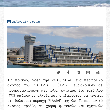
26/08/2024 10:03 μμ.
Τις πρωινές ώρες την 24-08-2024, ένα περιπολικό
σκάφος του Λ.Σ.-ΕΛ.ΑΚΤ. (Π.Λ.Σ.) ευρισκόμενο σε
προγραμματισμένη περιπολία, εντόπισε ένα ταχύπλοο
(Τ/Χ) σκάφος με αλλοδαπούς επιβαίνοντες, να κινείται
στη θαλάσσια περιοχή “ΨΑΛΙΔΙ” της Κω. Το περιπολικό
σκάφος προέβη σε χρήση φωτεινών και ηχητικών