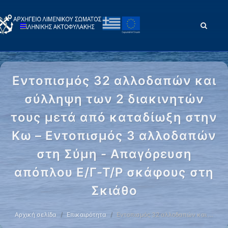
Εντοπισμός 32 αλλοδαπών και
σύλληψη των 2 διακινητών
τους μετά από καταδίωξη στην
Κω – Εντοπισμός 3 αλλοδαπών
στη Σύμη - Απαγόρευση
απόπλου Ε/Γ-Τ/Ρ σκάφους στη
Σκιάθο
Αρχική σελίδα
Επικαιρότητα
Εντοπισμός 32 αλλοδαπών και …