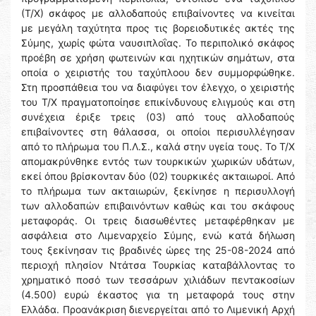
(Τ/Χ) σκάφος με αλλοδαπούς επιβαίνοντες να κινείται
με μεγάλη ταχύτητα προς τις βορειοδυτικές ακτές της
Σύμης, χωρίς φώτα ναυσιπλοΐας. Το περιπολικό σκάφος
προέβη σε χρήση φωτεινών και ηχητικών σημάτων, στα
οποία ο χειριστής του ταχύπλοου δεν συμμορφώθηκε.
Στη προσπάθεια του να διαφύγει τον έλεγχο, ο χειριστής
του Τ/Χ πραγματοποίησε επικίνδυνους ελιγμούς και στη
συνέχεια έριξε τρεις (03) από τους αλλοδαπούς
επιβαίνοντες στη θάλασσα, οι οποίοι περισυλλέγησαν
από το πλήρωμα του Π.Λ.Σ., καλά στην υγεία τους. Το Τ/Χ
απομακρύνθηκε εντός των τουρκικών χωρικών υδάτων,
εκεί όπου βρίσκονταν δύο (02) τουρκικές ακταιωροί. Από
το πλήρωμα των ακταιωρών, ξεκίνησε η περισυλλογή
των αλλοδαπών επιβαινόντων καθώς και του σκάφους
μεταφοράς. Οι τρεις διασωθέντες μεταφέρθηκαν με
ασφάλεια στο Λιμεναρχείο Σύμης, ενώ κατά δήλωση
τους ξεκίνησαν τις βραδινές ώρες της 25-08-2024 από
περιοχή πλησίον Ντάτσα Τουρκίας καταβάλλοντας το
χρηματικό ποσό των τεσσάρων χιλιάδων πεντακοσίων
(4.500) ευρώ έκαστος για τη μεταφορά τους στην
Ελλάδα. Προανάκριση διενεργείται από το Λιμενική Αρχή