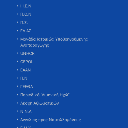
Ι.Ι.Ε.Ν.
Π.Ο.Ν.
Π.Σ.
ΕΛ.ΑΣ.
Μονάδα Ιατρικώς Υποβοηθούμενης
Αναπαραγωγής
UNHCR
CEPOL
ΕΑΑΝ
Π.Ν.
ΓΕΕΘΑ
Περιοδικό “Λιμενική Ηχώ”
Λέσχη Αξιωματικών
Ν.Ν.Α.
Αγγελίες προς Ναυτιλλομένους
Ε.Μ.Υ.