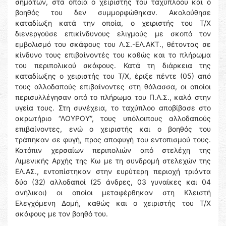
σημάτων, στα οποία ο χειριστής του ταχύπλοου και ο
βοηθός του δεν συμμορφώθηκαν. Ακολούθησε
καταδίωξη κατά την οποία, ο χειριστής του Τ/Χ
διενεργούσε επικίνδυνους ελιγμούς με σκοπό τον
εμβολισμό του σκάφους του Λ.Σ.-ΕΛ.ΑΚΤ., θέτοντας σε
κίνδυνο τους επιβαίνοντές του καθώς και το πλήρωμα
του περιπολικού σκάφους. Κατά τη διάρκεια της
καταδίωξης ο χειριστής του Τ/Χ, έριξε πέντε (05) από
τους αλλοδαπούς επιβαίνοντες στη θάλασσα, οι οποίοι
περισυλλέγησαν από το πλήρωμα του Π.Λ.Σ., καλά στην
υγεία τους. Στη συνέχεια, το ταχύπλοο αποβίβασε στο
ακρωτήριο “ΛΟΥΡΟΥ”, τους υπόλοιπους αλλοδαπούς
επιβαίνοντες, ενώ ο χειριστής και ο βοηθός του
τράπηκαν σε φυγή, προς αποφυγή του εντοπισμού τους.
Κατόπιν χερσαίων περιπολιών από στελέχη της
Λιμενικής Αρχής της Κω με τη συνδρομή στελεχών της
ΕΛ.ΑΣ., εντοπίστηκαν στην ευρύτερη περιοχή τριάντα
δύο (32) αλλοδαποί (25 άνδρες, 03 γυναίκες και 04
ανήλικοι) οι οποίοι μεταφέρθηκαν στη Κλειστή
Ελεγχόμενη Δομή, καθώς και ο χειριστής του Τ/Χ
σκάφους με τον βοηθό του.