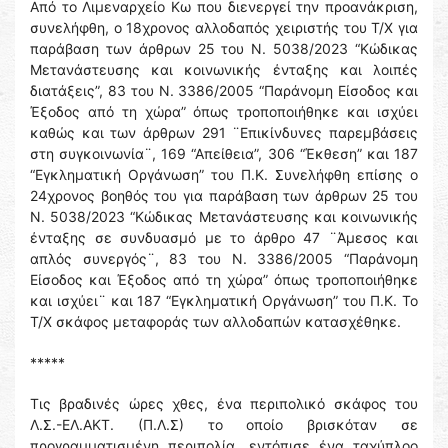
Από το Λιμεναρχείο Κω που διενεργεί την προανάκριση,
συνελήφθη, ο 18χρονος αλλοδαπός χειριστής του Τ/Χ για
παράβαση των άρθρων 25 του Ν. 5038/2023 “Κώδικας
Μετανάστευσης και κοινωνικής ένταξης και λοιπές
διατάξεις”, 83 του Ν. 3386/2005 “Παράνομη Είσοδος και
Έξοδος από τη χώρα” όπως τροποποιήθηκε και ισχύει
καθώς και των άρθρων 291 ¨Επικίνδυνες παρεμβάσεις
στη συγκοινωνία¨, 169 “Απείθεια”, 306 “Έκθεση” και 187
“Εγκληματική Οργάνωση” του Π.Κ. Συνελήφθη επίσης ο
24χρονος βοηθός του για παράβαση των άρθρων 25 του
Ν. 5038/2023 “Κώδικας Μετανάστευσης και κοινωνικής
ένταξης σε συνδυασμό με το άρθρο 47 ¨Άμεσος και
απλός συνεργός¨, 83 του Ν. 3386/2005 “Παράνομη
Είσοδος και Έξοδος από τη χώρα” όπως τροποποιήθηκε
και ισχύει¨ και 187 “Εγκληματική Οργάνωση” του Π.Κ. Το
Τ/Χ σκάφος μεταφοράς των αλλοδαπών κατασχέθηκε.
*****
Τις βραδινές ώρες χθες, ένα περιπολικό σκάφος του
Λ.Σ.-ΕΛ.ΑΚΤ. (Π.Λ.Σ) το οποίο βρισκόταν σε
προγραμματισμένη περιπολία, εντόπισε ένα ταχύπλοο