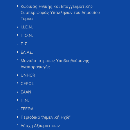
Κώδικας Ηθικής και Επαγγελματικής
Συμπεριφοράς Υπαλλήλων του Δημοσίου
Τομέα
Ι.Ι.Ε.Ν.
Π.Ο.Ν.
Π.Σ.
ΕΛ.ΑΣ.
Μονάδα Ιατρικώς Υποβοηθούμενης
Αναπαραγωγής
UNHCR
CEPOL
ΕΑΑΝ
Π.Ν.
ΓΕΕΘΑ
Περιοδικό “Λιμενική Ηχώ”
Λέσχη Αξιωματικών