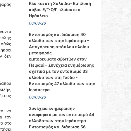
Κέα και στη Χαλκίδα– Εμπλοκή
αφοράς
κάβου Ε/Γ-Ο/Γ πλοίου στο
Ηράκλειο -
06/08/26
ίνοντα
Εντοπισμός και διάσωση 40
πολης
αλλοδαπών στην Ιεράπετρα –
 καθώς
Απαγόρευση απόπλου πλοίου
πήκοοι
μεταφοράς
ν δεν
εμπορευματοκιβωτίων στον
Πειραιά – Συνέχεια ενημέρωσης
σχετικά με τον εντοπισμό 33
αλλοδαπών στη Γαύδο -
εδαπού
Εντοπισμός 47 αλλοδαπών στην
ειλή»,
Ιεράπετρα -
ήκοος
06/08/26
Συνέχεια ενημέρωσης
ται να
αναφορικά με τον εντοπισμό 44
ι τον
αλλοδαπών στην Ιεράπετρα–
νο στο
Εντοπισμός και διάσωση 56
υπήσει