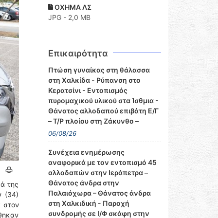
ΟΧΗΜΑ ΛΣ
JPG - 2,0 MB
Επικαιρότητα
Πτώση γυναίκας στη θάλασσα
στη Χαλκίδα - Ρύπανση στο
Κερατσίνι - Εντοπισμός
πυρομαχικού υλικού στα Ίσθμια -
Θάνατος αλλοδαπού επιβάτη Ε/Γ
– Τ/Ρ πλοίου στη Ζάκυνθο –
06/08/26
Συνέχεια ενημέρωσης
αναφορικά με τον εντοπισμό 45
αλλοδαπών στην Ιεράπετρα –
Θάνατος άνδρα στην
κά της
Παλαιόχωρα – Θάνατος άνδρα
 (34)
στη Χαλκιδική - Παροχή
α στον
συνδρομής σε Ι/Φ σκάφη στην
ρθηκαν