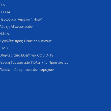
Π.Ν.
ΓΕΕΘΑ
Περιοδικό “Λιμενική Ηχώ”
Λέσχη Αξιωματικών
Ν.Ν.Α.
Αγγελίες προς Ναυτιλλομένους
Ε.Μ.Υ.
Οδηγίες από ΕΟΔΥ για COVID-19
Γενική Γραμματεία Πολιτικής Προστασίας
Προσφορές εμπορικών παρόχων