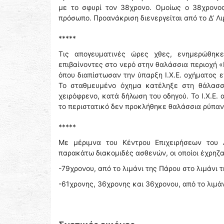
με το σφυρί τον 38χρονο. Ομοίως ο 38χρονο
πρόσωπο. Προανάκριση διενεργείται από το Δ’ Λ
*****
Τις απογευματινές ώρες χθες, ενημερώθηκε
επιβαίνοντες στο νερό στην θαλάσσια περιοχή 
όπου διαπίστωσαν την ύπαρξη Ι.Χ.Ε. οχήματος 
Το σταθμευμένο όχημα κατέληξε στη θάλασσ
χειρόφρενο, κατά δήλωση του οδηγού. Το Ι.Χ.Ε
το περιστατικό δεν προκλήθηκε θαλάσσια ρύπανσ
*****
Με μέριμνα του Κέντρου Επιχειρήσεων του 
παρακάτω διακομιδές ασθενών, οι οποίοι έχρηζ
-79χρονου, από το λιμάνι της Πάρου στο λιμάνι τ
-61χρονης, 36χρονης και 36χρονου, από το λιμάν