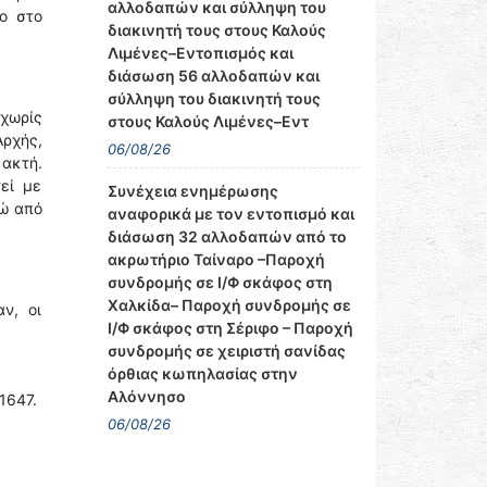
αλλοδαπών και σύλληψη του
ο στο
διακινητή τους στους Καλούς
Λιμένες–Εντοπισμός και
διάσωση 56 αλλοδαπών και
σύλληψη του διακινητή τους
χωρίς
στους Καλούς Λιμένες–Εντ
Αρχής,
06/08/26
 ακτή.
εί με
Συνέχεια ενημέρωσης
νώ από
αναφορικά με τον εντοπισμό και
διάσωση 32 αλλοδαπών από το
ακρωτήριο Ταίναρο –Παροχή
συνδρομής σε Ι/Φ σκάφος στη
Χαλκίδα– Παροχή συνδρομής σε
ν, οι
Ι/Φ σκάφος στη Σέριφο – Παροχή
συνδρομής σε χειριστή σανίδας
όρθιας κωπηλασίας στην
Αλόννησο
1647.
06/08/26