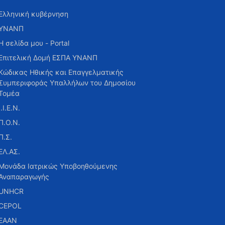
Ελληνική κυβέρνηση
ΥΝΑΝΠ
Η σελίδα μου - Portal
Επιτελική Δομή ΕΣΠΑ ΥΝΑΝΠ
Κώδικας Ηθικής και Επαγγελματικής
Συμπεριφοράς Υπαλλήλων του Δημοσίου
Τομέα
Ι.Ι.Ε.Ν.
Π.Ο.Ν.
Π.Σ.
ΕΛ.ΑΣ.
Μονάδα Ιατρικώς Υποβοηθούμενης
Αναπαραγωγής
UNHCR
CEPOL
ΕΑΑΝ