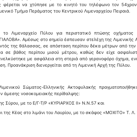
ς φέρεται να χτύπησε με το κινητό του τηλέφωνο τον 54χρον
ιμενικό Τμήμα Περάματος του Κεντρικού Λιμεναρχείου Πειραιά.
 το Λιμεναρχείο Πύλου για περιστατικό πτώσης οχήματος 
«ΓΙΑΛΟΒΑ». Αμέσως στο σημείο έσπευσαν στελέχη της Λιμενικής 
εντός της θάλασσας, σε απόσταση περίπου δέκα μέτρων από την
α σε βάθος περίπου μισού μέτρου, καθώς δεν είχε ασφαλιστ
. ανελκύστηκε με ασφάλεια στη στεριά από γερανοφόρο όχημα, ε
η. Προανάκριση διενεργείται από τη Λιμενική Αρχή της Πύλου.
Λιμενικού Σώματος-Ελληνικής Ακτοφυλακής πραγματοποιήθηκα
αν άμεσης νοσοκομειακής περίθαλψης:
ης Σύρου, με το Ε/Γ-Τ/Ρ «ΚΥΡΙΑΡΧΟΣ ΙΙ» Ν.N.57 και
ι της Κέας στο λιμάνι του Λαυρίου, με το σκάφος «ΜΟΧΙΤΟ» Τ. Λ. 