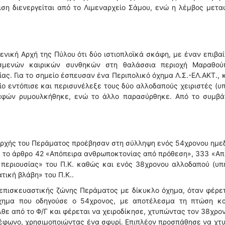
ση διενεργείται από το Λιμεναρχείο Σάμου, ενώ η λέμβος μετ
ενική Αρχή της Πύλου ότι δύο ιστιοπλοϊκά σκάφη, με έναν επιβα
σμενών καιρικών συνθηκών στη θαλάσσια περιοχή Μαραθού
ας. Για το σημείο έσπευσαν ένα Περιπολικό όχημα Λ.Σ.-ΕΛ.ΑΚΤ.,
οίο εντόπισε και περισυνέλεξε τους δύο αλλοδαπούς χειριστές (υ
καφών ρυμουλκήθηκε, ενώ το άλλο παρασύρθηκε. Από το συμβά
 Αρχής του Περάματος προέβησαν στη σύλληψη ενός 54χρονου ημ
 το άρθρο 42 «Απόπειρα ανθρωποκτονίας από πρόθεση», 333 «Απ
περιουσίας» του Π.Κ. καθώς και ενός 38χρονου αλλοδαπού (υπ
ική βλάβη» του Π.Κ..
 επισκευαστικής ζώνης Περάματος με δίκυκλο όχημα, όταν φέρε
όχημα που οδηγούσε ο 54χρονος, με αποτέλεσμα τη πτώση κα
λθε από το Φ/Γ και φέρεται να χειροδίκησε, χτυπώντας τον 38χρο
έφωνο, χρησιμοποιώντας ένα σφυρί. Επιπλέον προσπάθησε να χτ