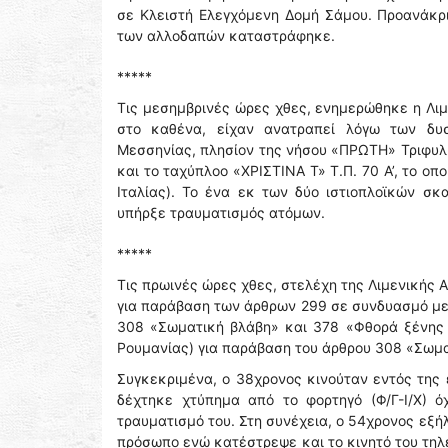
σε Κλειστή Ελεγχόμενη Δομή Σάμου. Προανάκρι
των αλλοδαπών καταστράφηκε.
*****
Τις μεσημβρινές ώρες χθες, ενημερώθηκε η Λιμ
στο καθένα, είχαν ανατραπεί λόγω των δυ
Μεσσηνίας, πλησίον της νήσου «ΠΡΩΤΗ» Τριφυλί
και το ταχύπλοο «ΧΡΙΣΤΙΝΑ Τ» Τ.Π. 70 Α’, το οπ
Ιταλίας). Το ένα εκ των δύο ιστιοπλοϊκών σ
υπήρξε τραυματισμός ατόμων.
*****
Τις πρωινές ώρες χθες, στελέχη της Λιμενικής
για παράβαση των άρθρων 299 σε συνδυασμό με
308 «Σωματική βλάβη» και 378 «Φθορά ξένης 
Ρουμανίας) για παράβαση του άρθρου 308 «Σωματ
Συγκεκριμένα, ο 38χρονος κινούταν εντός της
δέχτηκε χτύπημα από το φορτηγό (Φ/Γ-Ι/Χ) 
τραυματισμό του. Στη συνέχεια, ο 54χρονος εξή
πρόσωπο ενώ κατέστρεψε και το κινητό του τηλ