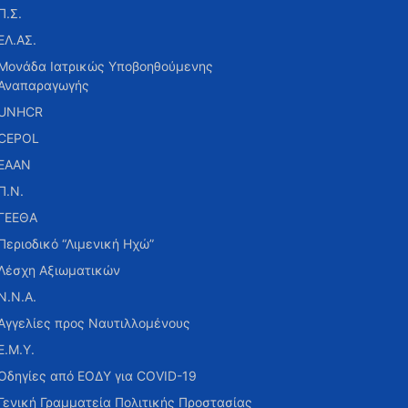
Π.Σ.
ΕΛ.ΑΣ.
Μονάδα Ιατρικώς Υποβοηθούμενης
Αναπαραγωγής
UNHCR
CEPOL
ΕΑΑΝ
Π.Ν.
ΓΕΕΘΑ
Περιοδικό “Λιμενική Ηχώ”
Λέσχη Αξιωματικών
Ν.Ν.Α.
Αγγελίες προς Ναυτιλλομένους
Ε.Μ.Υ.
Οδηγίες από ΕΟΔΥ για COVID-19
Γενική Γραμματεία Πολιτικής Προστασίας