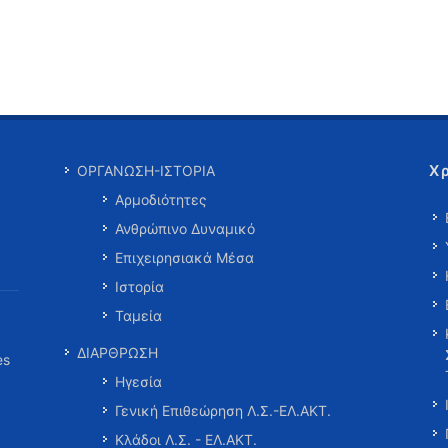
Χ
ΟΡΓΑΝΩΣΗ-ΙΣΤΟΡΙΑ
Αρμοδιότητες
Ανθρώπινο Δυναμικό
Επιχειρησιακά Μέσα
Ιστορία
Ταμεία
ΔΙΑΡΘΡΩΣΗ
es
Ηγεσία
Γενική Επιθεώρηση Λ.Σ.-ΕΛ.ΑΚΤ.
Κλάδοι Λ.Σ. - ΕΛ.ΑΚΤ.