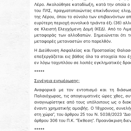
Λέρο. Ακολούθησε καταδίωξη, κατά την οποία ο
του ΠΛΣ, πραγματοποιώντας επικίνδυνους ελιγ
της Λέρου, όπου το σύνολο των επιβαινόντων α
ευρύτερη περιοχή συνολικά τριάντα έξι (36) αλλ
σε Κλειστή Ελεγχόμενη Δομή (ΚΕΔ). Από το Λιμ
μεταφοράς των αλλοδαπών. Σημειώνεται ότι τ
μεταφορές μεταναστών στο παρελθόν.
Η Διεύθυνση Ασφαλείας και Προστασίας Θαλασσ
επεξεργάζεται εις βάθος όλα τα στοιχεία που 
εν λόγω ταχυπλόου σε λοιπές εγκληματικές δρα
*****
Συνέχεια ενημέρωσης:
Αναφορικά με τον εντοπισμό και τη διάσωσ
Παλαιόχωρας, τις απογευματινές ώρες χθες, συ
αναγνωρίστηκε από τους υπόλοιπους ως ο διακ
έναντι χρηματικής αμοιβής. Ο 18χρονος, συνελ
στη χώρα”, του άρθρου 25 του Ν. 5038/2023 “Δι
άρθρου 306 του Π.Κ. “Έκθεση”. Προανάκριση διεν
*****