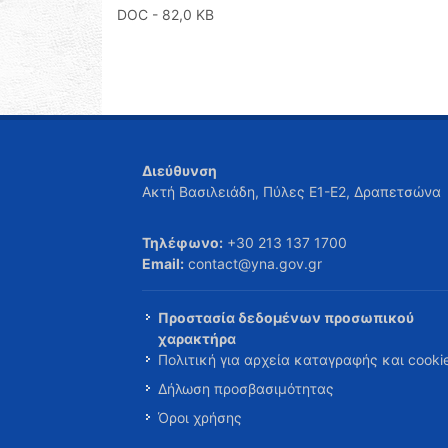
DOC
- 82,0 KB
Διεύθυνση
Ακτή Βασιλειάδη, Πύλες Ε1-Ε2, Δραπετσώνα
Τηλέφωνο:
+30 213 137 1700
Email:
contact@yna.gov.gr
Προστασία δεδομένων προσωπικού
χαρακτήρα
Πολιτική για αρχεία καταγραφής και cooki
Δήλωση προσβασιμότητας
Όροι χρήσης