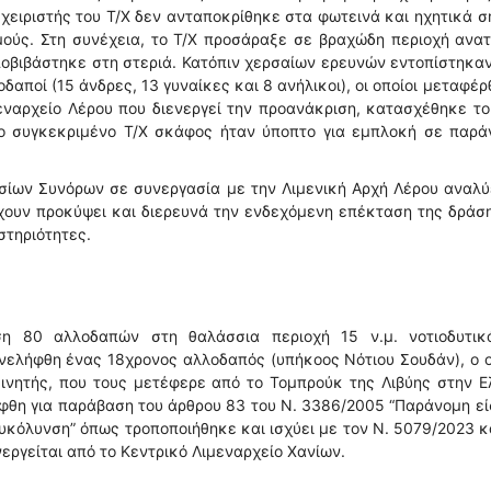
 χειριστής του Τ/Χ δεν ανταποκρίθηκε στα φωτεινά και ηχητικά 
μούς. Στη συνέχεια, το Τ/Χ προσάραξε σε βραχώδη περιοχή ανα
ποβιβάστηκε στη στεριά. Κατόπιν χερσαίων ερευνών εντοπίστηκα
οδαποί (15 άνδρες, 13 γυναίκες και 8 ανήλικοι), οι οποίοι μεταφέ
εναρχείο Λέρου που διενεργεί την προανάκριση, κατασχέθηκε τ
ο συγκεκριμένο Τ/Χ σκάφος ήταν ύποπτο για εμπλοκή σε παρά
ίων Συνόρων σε συνεργασία με την Λιμενική Αρχή Λέρου αναλύ
έχουν προκύψει και διερευνά την ενδεχόμενη επέκταση της δράσ
στηριότητες.
η 80 αλλοδαπών στη θαλάσσια περιοχή 15 ν.μ. νοτιοδυτικ
νελήφθη ένας 18χρονος αλλοδαπός (υπήκοος Νότιου Σουδάν), ο 
ινητής, που τους μετέφερε από το Τομπρούκ της Λιβύης στην 
ήφθη για παράβαση του άρθρου 83 του Ν. 3386/2005 “Παράνομη ε
ευκόλυνση” όπως τροποποιήθηκε και ισχύει με τον Ν. 5079/2023 κ
εργείται από το Κεντρικό Λιμεναρχείο Χανίων.