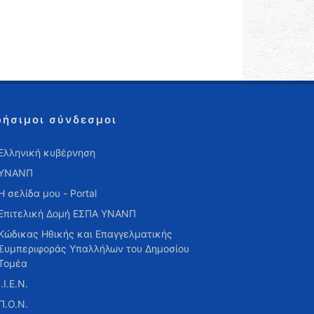
ρήσιμοι σύνδεσμοι
Ελληνική κυβέρνηση
ΥΝΑΝΠ
Η σελίδα μου - Portal
Επιτελική Δομή ΕΣΠΑ ΥΝΑΝΠ
Κώδικας Ηθικής και Επαγγελματικής
Συμπεριφοράς Υπαλλήλων του Δημοσίου
Τομέα
Ι.Ι.Ε.Ν.
Π.Ο.Ν.