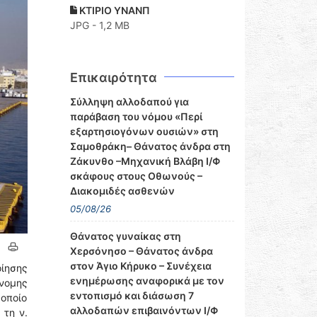
ΚΤΙΡΙΟ ΥΝΑΝΠ
JPG - 1,2 MB
Επικαιρότητα
Σύλληψη αλλοδαπού για
παράβαση του νόμου «Περί
εξαρτησιογόνων ουσιών» στη
Σαμοθράκη– Θάνατος άνδρα στη
Ζάκυνθο –Μηχανική Βλάβη Ι/Φ
σκάφους στους Οθωνούς –
Διακομιδές ασθενών
05/08/26
Θάνατος γυναίκας στη
Χερσόνησο – Θάνατος άνδρα
στον Άγιο Κήρυκο – Συνέχεια
οίησης
ενημέρωσης αναφορικά με τον
νομης
εντοπισμό και διάσωση 7
οποίο
αλλοδαπών επιβαινόντων Ι/Φ
 τη ν.