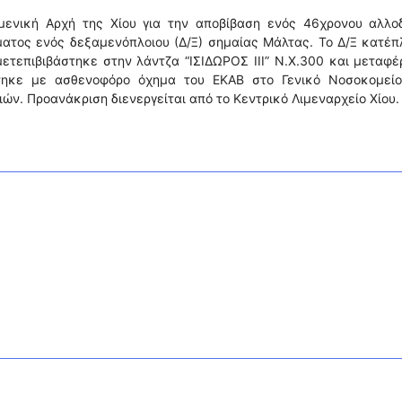
μενική Αρχή της Χίου για την αποβίβαση ενός 46χρονου αλλο
ματος ενός δεξαμενόπλοιου (Δ/Ξ) σημαίας Μάλτας. Το Δ/Ξ κατέ
μετεπιβιβάστηκε στην λάντζα “ΙΣΙΔΩΡΟΣ ΙΙΙ” Ν.Χ.300 και μεταφ
ίστηκε με ασθενοφόρο όχημα του ΕΚΑΒ στο Γενικό Νοσοκομείο
ών. Προανάκριση διενεργείται από το Κεντρικό Λιμεναρχείο Χίου.