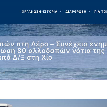
ΟΡΓΑΝΩΣΗ-ΙΣΤΟΡΙΑ
ΔΙΑΡΘΡΩΣΗ
ΓΙΑ ΤΟ
πών στη Λέρο – Συνέχεια ενη
άσωση 80 αλλοδαπών νότια της
πό Δ/Ξ στη Χίο
στη …