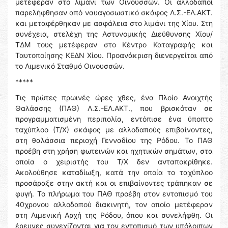
μετέφεραν στο λιμάνι των Οινουσσών. Οι αλλοδαποί
παρελήφθησαν από ναυαγοσωστικό σκάφος Λ.Σ.-ΕΛ.ΑΚΤ.
και μεταφέρθηκαν με ασφάλεια στο λιμάνι της Χίου. Στη
συνέχεια, στελέχη της Αστυνομικής Διεύθυνσης Χίου/
ΤΔΜ τους μετέφεραν στο Κέντρο Καταγραφής και
Ταυτοποίησης ΚΕΔΝ Χίου. Προανάκριση διενεργείται από
το Λιμενικό Σταθμό Οινουσσών.
*****
Τις πρώτες πρωινές ώρες χθες, ένα Πλοίο Ανοιχτής
Θαλάσσης (ΠΑΘ) Λ.Σ.-ΕΛ.ΑΚΤ., που βρισκόταν σε
προγραμματισμένη περιπολία, εντόπισε ένα ύποπτο
ταχύπλοο (Τ/Χ) σκάφος με αλλοδαπούς επιβαίνοντες,
στη θαλάσσια περιοχή Γενναδίου της Ρόδου. Το ΠΑΘ
προέβη στη χρήση φωτεινών και ηχητικών σημάτων, στα
οποία ο χειριστής του Τ/Χ δεν ανταποκρίθηκε.
Ακολούθησε καταδίωξη, κατά την οποία το ταχύπλοο
προσάραξε στην ακτή και οι επιβαίνοντες τράπηκαν σε
φυγή. Το πλήρωμα του ΠΑΘ προέβη στον εντοπισμό του
40χρονου αλλοδαπού διακινητή, τον οποίο μετέφεραν
στη Λιμενική Αρχή της Ρόδου, όπου και συνελήφθη. Οι
έρευνες συνεχίζονται για τον εντοπισμό των υπόλοιπων