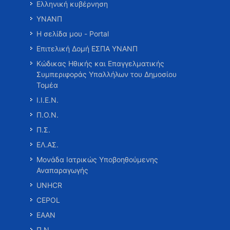
Ελληνική κυβέρνηση
ΥΝΑΝΠ
Η σελίδα μου - Portal
Επιτελική Δομή ΕΣΠΑ ΥΝΑΝΠ
Κώδικας Ηθικής και Επαγγελματικής
Συμπεριφοράς Υπαλλήλων του Δημοσίου
Τομέα
Ι.Ι.Ε.Ν.
Π.Ο.Ν.
Π.Σ.
ΕΛ.ΑΣ.
Μονάδα Ιατρικώς Υποβοηθούμενης
Αναπαραγωγής
UNHCR
CEPOL
ΕΑΑΝ
Π.Ν.