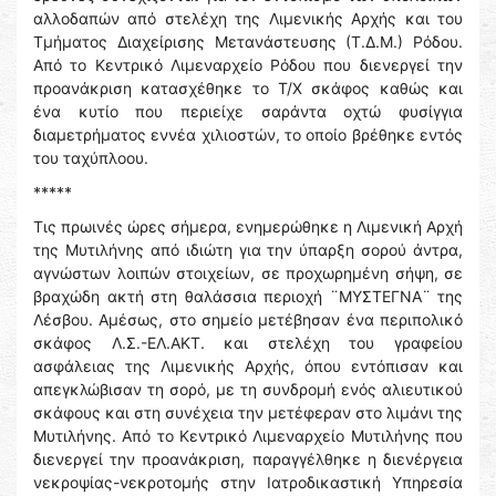
αλλοδαπών από στελέχη της Λιμενικής Αρχής και του
Τμήματος Διαχείρισης Μετανάστευσης (Τ.Δ.Μ.) Ρόδου.
Από το Κεντρικό Λιμεναρχείο Ρόδου που διενεργεί την
προανάκριση κατασχέθηκε το Τ/Χ σκάφος καθώς και
ένα κυτίο που περιείχε σαράντα οχτώ φυσίγγια
διαμετρήματος εννέα χιλιοστών, το οποίο βρέθηκε εντός
του ταχύπλοου.
*****
Τις πρωινές ώρες σήμερα, ενημερώθηκε η Λιμενική Αρχή
της Μυτιλήνης από ιδιώτη για την ύπαρξη σορού άντρα,
αγνώστων λοιπών στοιχείων, σε προχωρημένη σήψη, σε
βραχώδη ακτή στη θαλάσσια περιοχή ¨ΜΥΣΤΕΓΝΑ¨ της
Λέσβου. Αμέσως, στο σημείο μετέβησαν ένα περιπολικό
σκάφος Λ.Σ.-ΕΛ.ΑΚΤ. και στελέχη του γραφείου
ασφάλειας της Λιμενικής Αρχής, όπου εντόπισαν και
απεγκλώβισαν τη σορό, με τη συνδρομή ενός αλιευτικού
σκάφους και στη συνέχεια την μετέφεραν στο λιμάνι της
Μυτιλήνης. Από το Κεντρικό Λιμεναρχείο Μυτιλήνης που
διενεργεί την προανάκριση, παραγγέλθηκε η διενέργεια
νεκροψίας-νεκροτομής στην Ιατροδικαστική Υπηρεσία