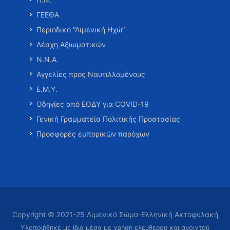
ΓΕΕΘΑ
Περιοδικό “Λιμενική Ηχώ”
Λέσχη Αξιωματικών
Ν.Ν.Α.
Αγγελίες προς Ναυτιλλομένους
Ε.Μ.Υ.
Οδηγίες από ΕΟΔΥ για COVID-19
Γενική Γραμματεία Πολιτικής Προστασίας
Προσφορές εμπορικών παρόχων
Copyright © 2021-25 Λιμενικό Σώμα-Ελληνική Ακτοφυλακή
Υλοποιήθηκε με ίδια μέσα με χρήση ελεύθερου και ανοιχτού