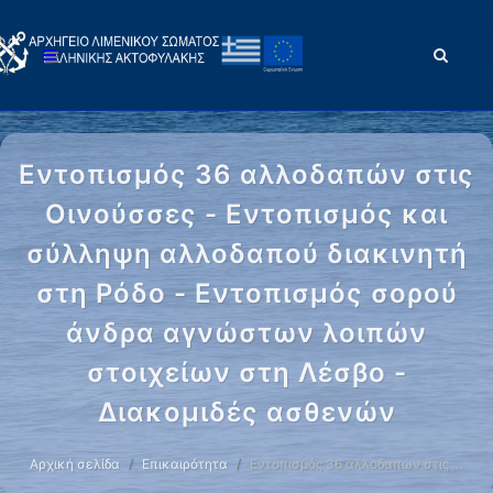
Εντοπισμός 36 αλλοδαπών στις
Οινούσσες - Εντοπισμός και
σύλληψη αλλοδαπού διακινητή
στη Ρόδο - Εντοπισμός σορού
άνδρα αγνώστων λοιπών
στοιχείων στη Λέσβο -
Διακομιδές ασθενών
Αρχική σελίδα
Επικαιρότητα
Εντοπισμός 36 αλλοδαπών στις …