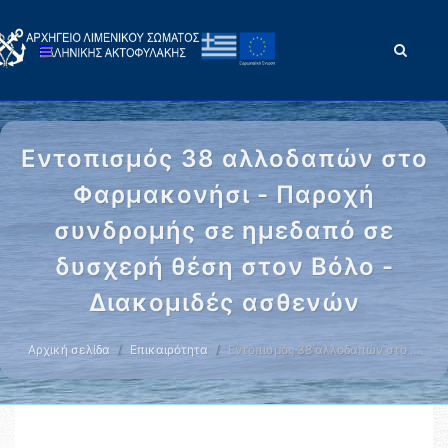
Εντοπισμός 38 αλλοδαπών στο
Φαρμακονήσι - Παροχή
συνδρομής σε ημεδαπό σε
δυσχερή θέση στον Βόλο -
Διακομιδές ασθενών
Αρχική σελίδα
Επικαιρότητα
Εντοπισμός 38 αλλοδαπών στο …