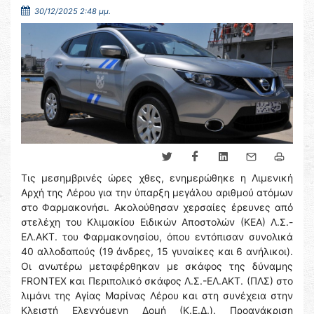
30/12/2025 2:48 μμ.
Τις μεσημβρινές ώρες χθες, ενημερώθηκε η Λιμενική
Αρχή της Λέρου για την ύπαρξη μεγάλου αριθμού ατόμων
στο Φαρμακονήσι. Ακολούθησαν χερσαίες έρευνες από
στελέχη του Κλιμακίου Ειδικών Αποστολών (ΚΕΑ) Λ.Σ.-
ΕΛ.ΑΚΤ. του Φαρμακονησίου, όπου εντόπισαν συνολικά
40 αλλοδαπούς (19 άνδρες, 15 γυναίκες και 6 ανήλικοι).
Οι ανωτέρω μεταφέρθηκαν με σκάφος της δύναμης
FRΟNTEX και Περιπολικό σκάφος Λ.Σ.-ΕΛ.ΑΚΤ. (ΠΛΣ) στο
λιμάνι της Αγίας Μαρίνας Λέρου και στη συνέχεια στην
Κλειστή Ελεγχόμενη Δομή (Κ.Ε.Δ.). Προανάκριση