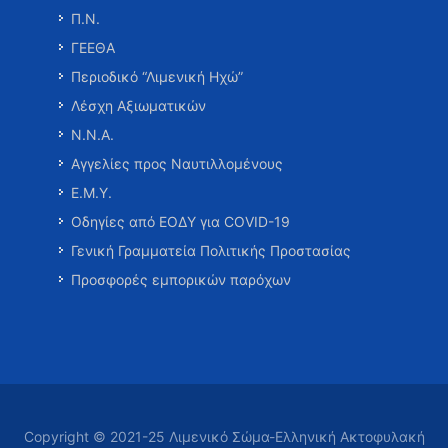
Π.Ν.
ΓΕΕΘΑ
Περιοδικό “Λιμενική Ηχώ”
Λέσχη Αξιωματικών
Ν.Ν.Α.
Αγγελίες προς Ναυτιλλομένους
Ε.Μ.Υ.
Οδηγίες από ΕΟΔΥ για COVID-19
Γενική Γραμματεία Πολιτικής Προστασίας
Προσφορές εμπορικών παρόχων
Copyright © 2021-25 Λιμενικό Σώμα-Ελληνική Ακτοφυλακή