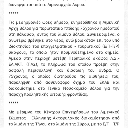
διενεργείται από το Λιμεναρχείο Λέρου.
*****
Τις μεσημβρινές ώρες σήμερα, ενημερώθηκε η Λιμενική
Αρχή Βόλου για περιστατικό πτώσης 75χρονου ημεδαπού
στη θάλασσα, εντός του λιμένα Βόλου. Συγκεκριμένα, ο
ανωτέρω βρέθηκε στο νερό, ενώ βρισκόταν επί του υπό
ιδιοκτησίας του επαγγελματικού - τουριστικού (Ε/Π-Τ/Ρ)
σκάφους, το οποίο ήταν πρυμνοδετημένο στο σημείο.
Άμεσα στην περιοχή μετέβη Περιπολικό σκάφος Λ.Σ.-
ΕΛ.ΑΚΤ. (ΠΛΣ), το πλήρωμα του οποίου προέβη στην
ασφαλή περισυλλογή και διάσωση του άνδρα. Ο
75χρονος, ο οποίος διατηρούσε τις αισθήσεις του,
παρελήφθη από ασθενοφόρο όχημα του ΕΚΑΒ και
διακομίστηκε στο Γενικό Νοσοκομείο Βόλου για την
παροχή προληπτικής ιατρικής φροντίδας.
*****
Με μέριμνα του Κέντρου Επιχειρήσεων του Λιμενικού
Σώματος - Ελληνικής Ακτοφυλακής διακομίστηκαν από
το λιμάνι της Τήνου στο λιμάνι της Σύρου, με το Ε/Γ - Τ/Ρ