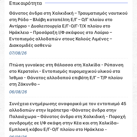
Επικαιρότητα
Θάνατος άνδρα στη Χαλκιδική – Τραυματισμός ναυτικού
στη Ρόδο – Βλάβη καταπέλτη Ε/Γ – Ο/Γ πλοίου στο
Αντίρριο – Δυσλειτουργία Ε/Γ-Ο/Γ-Τ/Χ πλοίου στο
Ηράκλειο – Προσάραξη Ι/Φ σκάφους στο Λαύριο –
Εντοπισμός αλλοδαπών στους Καλούς Λιμένες –
Διακομιδές ασθενώ
07/08/26
Πτώση γυναίκας στη θάλασσα στη Χαλκίδα - Ρύπανση
στο Κερατσίνι - Εντοπισμός πυρομαχικού υλικού στα
Ίσθμια - Θάνατος αλλοδαπού επιβάτη Ε/Γ – Τ/Ρ πλοίου
στη Ζάκυνθο –
06/08/26
Συνέχεια ενημέρωσης αναφορικά με τον εντοπισμό 45
αλλοδαπών στην Ιεράπετρα –Θάνατος άνδρα στην
Παλαιόχωρα – Θάνατος άνδρα στη Χαλκιδική - Παροχή
συνδρομής σε Ι/Φ σκάφη στην Κέα και στη Χαλκίδα–
Εμπλοκή κάβου Ε/Γ-Ο/Γ πλοίου στο Ηράκλειο -