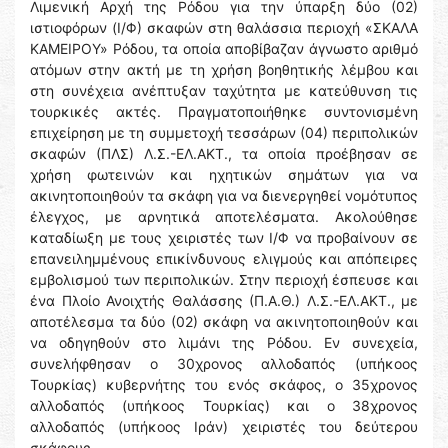
Λιμενική Αρχή της Ρόδου για την ύπαρξη δύο (02)
ιστιοφόρων (Ι/Φ) σκαφών στη θαλάσσια περιοχή «ΣΚΑΛΑ
ΚΑΜΕΙΡΟΥ» Ρόδου, τα οποία αποβίβαζαν άγνωστο αριθμό
ατόμων στην ακτή με τη χρήση βοηθητικής λέμβου και
στη συνέχεια ανέπτυξαν ταχύτητα με κατεύθυνση τις
τουρκικές ακτές. Πραγματοποιήθηκε συντονισμένη
επιχείρηση με τη συμμετοχή τεσσάρων (04) περιπολικών
σκαφών (ΠΛΣ) Λ.Σ.-ΕΛ.ΑΚΤ., τα οποία προέβησαν σε
χρήση φωτεινών και ηχητικών σημάτων για να
ακινητοποιηθούν τα σκάφη για να διενεργηθεί νομότυπος
έλεγχος, με αρνητικά αποτελέσματα. Ακολούθησε
καταδίωξη με τους χειριστές των Ι/Φ να προβαίνουν σε
επανειλημμένους επικίνδυνους ελιγμούς και απόπειρες
εμβολισμού των περιπολικών. Στην περιοχή έσπευσε και
ένα Πλοίο Ανοιχτής Θαλάσσης (Π.Α.Θ.) Λ.Σ.-ΕΛ.ΑΚΤ., με
αποτέλεσμα τα δύο (02) σκάφη να ακινητοποιηθούν και
να οδηγηθούν στο λιμάνι της Ρόδου. Εν συνεχεία,
συνελήφθησαν ο 30χρονος αλλοδαπός (υπήκοος
Τουρκίας) κυβερνήτης του ενός σκάφος, ο 35χρονος
αλλοδαπός (υπήκοος Τουρκίας) και ο 38χρονος
αλλοδαπός (υπήκοος Ιράν) χειριστές του δεύτερου
σκάφους.