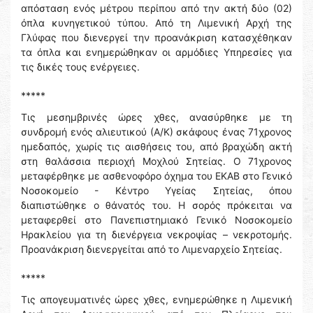
απόσταση ενός μέτρου περίπου από την ακτή δύο (02)
όπλα κυνηγετικού τύπου. Από τη Λιμενική Αρχή της
Γλύφας που διενεργεί την προανάκριση κατασχέθηκαν
τα όπλα και ενημερώθηκαν οι αρμόδιες Υπηρεσίες για
τις δικές τους ενέργειες.
*****
Τις μεσημβρινές ώρες χθες, ανασύρθηκε με τη
συνδρομή ενός αλιευτικού (Α/Κ) σκάφους ένας 71χρονος
ημεδαπός, χωρίς τις αισθήσεις του, από βραχώδη ακτή
στη θαλάσσια περιοχή Μοχλού Σητείας. Ο 71χρονος
μεταφέρθηκε με ασθενοφόρο όχημα του ΕΚΑΒ στο Γενικό
Νοσοκομείο - Κέντρο Υγείας Σητείας, όπου
διαπιστώθηκε ο θάνατός του. Η σορός πρόκειται να
μεταφερθεί στο Πανεπιστημιακό Γενικό Νοσοκομείο
Ηρακλείου για τη διενέργεια νεκροψίας – νεκροτομής.
Προανάκριση διενεργείται από το Λιμεναρχείο Σητείας.
*****
Τις απογευματινές ώρες χθες, ενημερώθηκε η Λιμενική