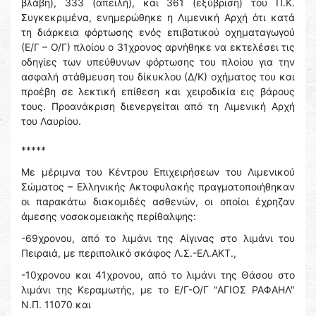
βλάβη), 333 (απειλή), και 361 (εξύβριση) του Π.Κ.
Συγκεκριμένα, ενημερώθηκε η Λιμενική Αρχή ότι κατά
τη διάρκεια φόρτωσης ενός επιβατικού οχηματαγωγού
(Ε/Γ – Ο/Γ) πλοίου ο 31χρονος αρνήθηκε να εκτελέσει τις
οδηγίες των υπεύθυνων φόρτωσης του πλοίου για την
ασφαλή στάθμευση του δίκυκλου (Δ/Κ) οχήματος του και
προέβη σε λεκτική επίθεση και χειροδικία εις βάρους
τους. Προανάκριση διενεργείται από τη Λιμενική Αρχή
του Λαυρίου.
*****
Με μέριμνα του Κέντρου Επιχειρήσεων του Λιμενικού
Σώματος – Ελληνικής Ακτοφυλακής πραγματοποιήθηκαν
οι παρακάτω διακομιδές ασθενών, οι οποίοι έχρηζαν
άμεσης νοσοκομειακής περίθαλψης:
-69χρονου, από το λιμάνι της Αίγινας στο λιμάνι του
Πειραιά, με περιπολικό σκάφος Λ.Σ.-ΕΛ.ΑΚΤ.,
-10χρονου και 41χρονου, από το λιμάνι της Θάσου στο
λιμάνι της Κεραμωτής, με το Ε/Γ-Ο/Γ "ΑΓΙΟΣ ΡΑΦΑΗΛ"
Ν.Π. 11070 και