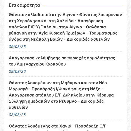
Επικαιρότητα
Θάνατος αλλοδαπού στην Αίγινα - Θάνατος λουομένων
στη Χερσόνησο και στη Χαλκίδα - Απαγόρευση
απόπλου Ε/Γ-Υ/Γ πλοίου στην Αίγινα - Θαλάσσια
ρύπανση στην Αγία Κυριακή Τρικέρων - Τραυματισμός
άνδρα στη Νεάπολη Βοιών - Διακομιδές ασθενών
09/08/26
Απαγόρευση κολύμβησης σε περιοχές αρμοδιότητας
του Λιμεναρχείου Καρπάθου
09/08/26
Θάνατος λουομένων στη Μήθυμνα και στον Νέο
Μαρμαρά - Προσάραξη Ι/Φ σκάφους στη Νάξο -
Απαγόρευση απόπλου Ε/Γ-Δ/Ρ πλοίου στην Κέρκυρα -
Σύλληψη ημεδαπών στο Ρέθυμνο - Διακομιδές
ασθενών
08/08/26
Θάνατος λουόμενης στα Χανιά - Προσάραξη Θ/Γ