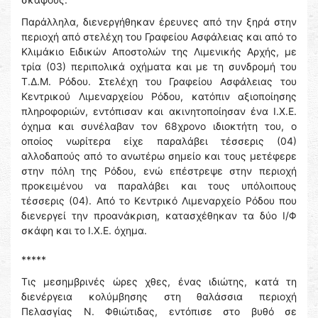
Παράλληλα, διενεργήθηκαν έρευνες από την ξηρά στην
περιοχή από στελέχη του Γραφείου Ασφάλειας και από το
Κλιμάκιο Ειδικών Αποστολών της Λιμενικής Αρχής, με
τρία (03) περιπολικά οχήματα και με τη συνδρομή του
Τ.Δ.Μ. Ρόδου. Στελέχη του Γραφείου Ασφάλειας του
Κεντρικού Λιμεναρχείου Ρόδου, κατόπιν αξιοποίησης
πληροφοριών, εντόπισαν και ακινητοποίησαν ένα Ι.Χ.Ε.
όχημα και συνέλαβαν τον 68χρονο ιδιοκτήτη του, ο
οποίος νωρίτερα είχε παραλάβει τέσσερις (04)
αλλοδαπούς από το ανωτέρω σημείο και τους μετέφερε
στην πόλη της Ρόδου, ενώ επέστρεψε στην περιοχή
προκειμένου να παραλάβει και τους υπόλοιπους
τέσσερις (04). Από το Κεντρικό Λιμεναρχείο Ρόδου που
διενεργεί την προανάκριση, κατασχέθηκαν τα δύο Ι/Φ
σκάφη και το Ι.Χ.Ε. όχημα.
*****
Τις μεσημβρινές ώρες χθες, ένας ιδιώτης, κατά τη
διενέργεια κολύμβησης στη θαλάσσια περιοχή
Πελασγίας Ν. Φθιώτιδας, εντόπισε στο βυθό σε