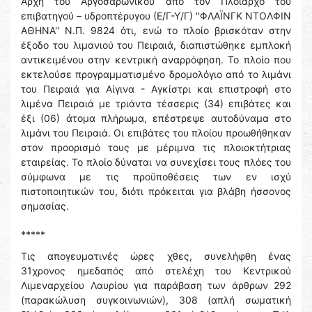
Αρχή του Αργοσαρωνικού από τον Πλοίαρχο του
επιβατηγού – υδροπτέρυγου (Ε/Γ-Υ/Γ) ''ΦΛΑΪΝΓΚ ΝΤΟΛΦΙΝ
ΑΘΗΝΑ'' Ν.Π. 9824 ότι, ενώ το πλοίο βρισκόταν στην
έξοδο του λιμανιού του Πειραιά, διαπιστώθηκε εμπλοκή
αντικειμένου στην κεντρική αναρρόφηση. Το πλοίο που
εκτελούσε προγραμματισμένο δρομολόγιο από το λιμάνι
του Πειραιά για Αίγινα - Αγκίστρι και επιστροφή στο
λιμένα Πειραιά με τριάντα τέσσερις (34) επιβάτες και
έξι (06) άτομα πλήρωμα, επέστρεψε αυτοδύναμα στο
λιμάνι του Πειραιά. Οι επιβάτες του πλοίου προωθήθηκαν
στον προορισμό τους με μέριμνα τις πλοιοκτήτριας
εταιρείας. Το πλοίο δύναται να συνεχίσει τους πλόες του
σύμφωνα με τις προϋποθέσεις των εν ισχύ
πιστοποιητικών του, διότι πρόκειται για βλάβη ήσσονος
σημασίας.
*****
Τις απογευματινές ώρες χθες, συνελήφθη ένας
31χρονος ημεδαπός από στελέχη του Κεντρικού
Λιμεναρχείου Λαυρίου για παράβαση των άρθρων 292
(παρακώλυση συγκοινωνιών), 308 (απλή σωματική