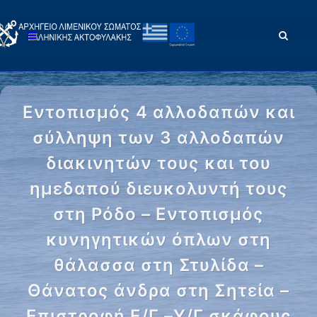
Εντοπισμός 4 αλλοδαπών και
σύλληψη των 3 αλλοδαπών
διακινητών τους και του
ημεδαπού διευκολυντή τους
στη Ρόδο – Εντοπισμός
κυνηγητικών όπλων στη
θάλασσα στη Στυλίδα –
Θάνατος άνδρα στη Σητεία –
Επιστροφή Ε/Γ –Υ/Γ σκάφους