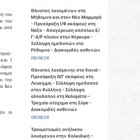
Θάνατος λουομένων στη
ση του
Μήθυμνα και στον Νέο Μαρμαρά
ι του
- Προσάραξη Ι/Φ σκάφους στη
αι από
Νάξο - Απαγόρευση απόπλου Ε/
Γ-Δ/Ρ πλοίου στην Κέρκυρα -
Σύλληψη ημεδαπών στο
Ρέθυμνο - Διακομιδές ασθενών
ηγού-
08/08/26
 και 1
σκάφος
Θάνατος λουόμενης στα Χανιά -
δύναμα
Προσάραξη Θ/Γ σκάφους στη
ι την
Λευκίμμη - Σύλληψη ημεδαπού
αι δεν
στην Κυλλήνη - Σύλληψη
αλλοδαπού στη Καλαμάτα –
Τροχαίο ατύχημα στη Σύρο -
Διακομιδές ασθενών
αν οι
08/08/26
Τραυματισμός ανήλικου
λουόμενου στην Χαλκιδική –