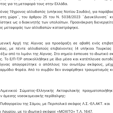
τος για τη μεταφορά τους στην Ελλάδα.
 ένας 19χρονος αλλοδαπός (υπήκοος Νοτίου Σουδάν), για παράβα
στη χώρα¨, του άρθρου 25 του Ν. 5038/2023 ¨Διευκόλυνση¨ κα
στηκε ως ο διακινητής των υπολοίπων. Προανάκριση διενεργείτ
μβος μεταφοράς των αλλοδαπών καταστράφηκε.
ενική Αρχή της Αίγινας για προσάραξη σε αβαθή ενός επιβατ
αίας, με πέντε αλλοδαπούς επιβαίνοντες (4 υπήκοοι Τουρκίας
έξω από το λιμάνι της Αίγινας. Στο σημείο έσπευσε το ιδιωτικό 
ς. Το Ε/Π-Τ/Ρ αποκολλήθηκε με ίδια μέσα και κατέπλευσε αυτο
 Αίγινας απαγορεύτηκε ο απόπλους του ανωτέρω σκάφους, μέχρ
 αρμόδιο Φορέα. Από το συμβάν δεν αναφέρθηκε τραυματισμός κ
Λιμενικού Σώματος-Ελληνικής Ακτοφυλακής πραγματοποιήθηκ
αν άμεσης νοσοκομειακής περίθαλψης:
 Πυθαγορείου της Σάμου, με Περιπολικό σκάφος Λ.Σ.-ΕΛ.ΑΚΤ. και
ου Λαυρίου, με το ιδιωτικό σκάφος «ΜΟΧΙΤΟ» Τ.Λ. 1647.