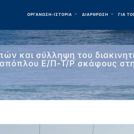
ΟΡΓΑΝΩΣΗ-ΙΣΤΟΡΙΑ
ΔΙΑΡΘΡΩΣΗ
ΓΙΑ ΤΟ
πών και σύλληψη του διακινητ
απόπλου Ε/Π-Τ/Ρ σκάφους στην
και …