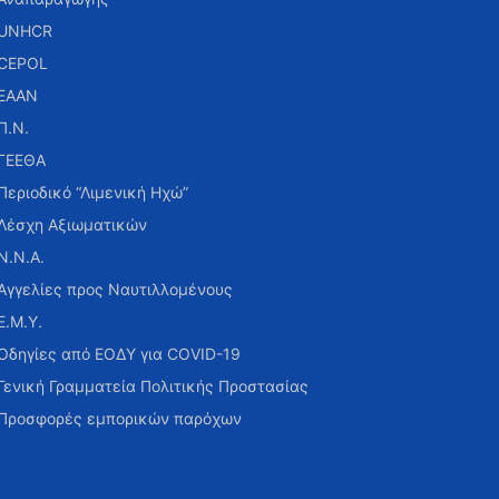
UNHCR
CEPOL
ΕΑΑΝ
Π.Ν.
ΓΕΕΘΑ
Περιοδικό “Λιμενική Ηχώ”
Λέσχη Αξιωματικών
Ν.Ν.Α.
Αγγελίες προς Ναυτιλλομένους
Ε.Μ.Υ.
Οδηγίες από ΕΟΔΥ για COVID-19
Γενική Γραμματεία Πολιτικής Προστασίας
Προσφορές εμπορικών παρόχων