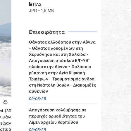
ΠΛΣ
JPG - 1,8 MB
Επικαιρότητα
Θάνατος αλλοδαπού στην Αίγινα
- Θάνατος λουομένων στη
Χερσόνησο και στη Χαλκίδα -
Απαγόρευση απόπλου Ε/Γ-Υ/Γ
πλοίου στην Αίγινα - Θαλάσσια
ρύπανση στην Αγία Κυριακή
Τρικέρων - Τραυματισμός άνδρα
στη Νεάπολη Βοιών - Διακομιδές
ασθενών
09/08/26
Απαγόρευση κολύμβησης σε
οί (39
περιοχές αρμοδιότητας του
λιμάνι
Λιμεναρχείου Καρπάθου
είχαν
ματικά
09/08/26