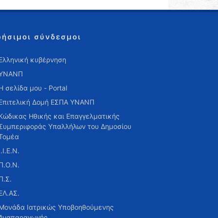
ρήσιμοι σύνδεσμοι
Ελληνική κυβέρνηση
ΥΝΑΝΠ
Η σελίδα μου - Portal
Επιτελική Δομή ΕΣΠΑ ΥΝΑΝΠ
Κώδικας Ηθικής και Επαγγελματικής
Συμπεριφοράς Υπαλλήλων του Δημοσίου
Τομέα
Ι.Ι.Ε.Ν.
Π.Ο.Ν.
Π.Σ.
ΕΛ.ΑΣ.
Μονάδα Ιατρικώς Υποβοηθούμενης
Αναπαραγωγής