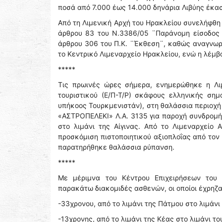
ποσά από 7.000 έως 14.000 δηνάρια Λιβύης έκασ
Από τη Λιμενική Αρχή του Ηρακλείου συνελήφθη
άρθρου 83 του Ν.3386/05 ¨Παράνομη είσοδος 
άρθρου 306 του Π.Κ. ¨Έκθεση¨, καθώς αναγνωρί
το Κεντρικό Λιμεναρχείο Ηρακλείου, ενώ η λέ
*****
Τις πρωινές ώρες σήμερα, ενημερώθηκε η Λιμ
τουριστικού (Ε/Π-Τ/Ρ) σκάφους ελληνικής σημ
υπήκοος Τουρκμενιστάν), στη θαλάσσια περιοχή 
«ΑΣΤΡΟΠΕΛΕΚΙ» Λ.Α. 3135 για παροχή συνδρομή
στο λιμάνι της Αίγινας. Από το Λιμεναρχείο
προσκόμιση πιστοποιητικού αξιοπλοΐας από τον
παρατηρήθηκε θαλάσσια ρύπανση.
*****
Με μέριμνα του Κέντρου Επιχειρήσεων του 
παρακάτω διακομιδές ασθενών, οι οποίοι έχρηζ
-33χρονου, από το λιμάνι της Πάτμου στο λιμάνι
-13χρονης, από το λιμάνι της Κέας στο λιμάνι τ