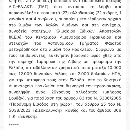
Κρήτης. Στην περιοχή έσπευσε ένα Περιπολικό σκάφος
Λ.Σ.-ΕΛ.ΑΚΤ. (ΠΛΣ), όπου εντόπισε τη λέμβο και
περισυνέλεξε είκοσι επτά (27) αλλοδαπούς (22 άνδρες, 1
γυναίκα και 4 ανήλικοι), οι οποίοι μεταφέρθηκαν αρχικά
στο λιμάνι των Καλών Λιμένων και στη συνέχεια,
συνοδεία στελεχών Κλιμακίου Ειδικών Αποστολών
(Κ.Ε.Α) του Κεντρικού Λιμεναρχείου Ηρακλείου και
στελεχών του Αστυνομικού Τμήματος Φαιστού
μεταφέρθηκαν στο λιμάνι του Ηρακλείου. Σύμφωνα με
τους επιβαίνοντες, εκκίνησαν βραδινές ώρες χθες από
την περιοχή Τομπρούκ της Λιβύης με προορισμό την
Ελλάδα, καταβάλλοντας χρηματικά ποσά μεταξύ 10.000
έως 12.000 δηναρίων Λιβύης και 2.000 δολαρίων ΗΠΑ,
για την μεταφορά τους στην Ελλάδα. Από το Κεντρικό
Λιμεναρχείο Ηρακλείου που διενεργεί την προανάκριση,
συνελήφθη ένας 26χρονος αλλοδαπός (υπήκοος
Σουδάν), για παράβαση του άρθρου 83 του Ν. 3386/2005
«Παράνομη Είσοδος στη χώρα», του άρθρου 25 του Ν.
5038/2023 «Διευκόλυνση», καθώς και του άρθρου 306
Π.Κ. «Έκθεση».
*****