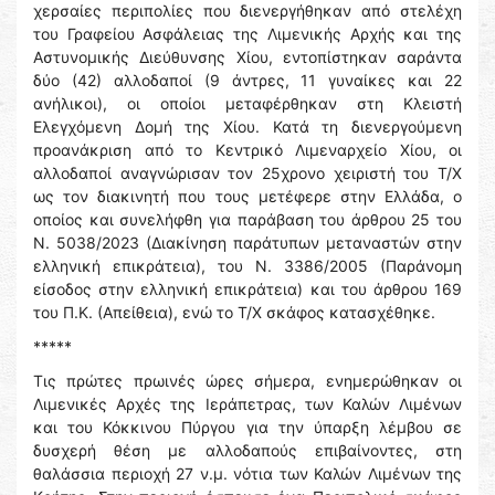
χερσαίες περιπολίες που διενεργήθηκαν από στελέχη
του Γραφείου Ασφάλειας της Λιμενικής Αρχής και της
Αστυνομικής Διεύθυνσης Χίου, εντοπίστηκαν σαράντα
δύο (42) αλλοδαποί (9 άντρες, 11 γυναίκες και 22
ανήλικοι), οι οποίοι μεταφέρθηκαν στη Κλειστή
Ελεγχόμενη Δομή της Χίου. Κατά τη διενεργούμενη
προανάκριση από το Κεντρικό Λιμεναρχείο Χίου, οι
αλλοδαποί αναγνώρισαν τον 25χρονο χειριστή του Τ/Χ
ως τον διακινητή που τους μετέφερε στην Ελλάδα, ο
οποίος και συνελήφθη για παράβαση του άρθρου 25 του
Ν. 5038/2023 (Διακίνηση παράτυπων μεταναστών στην
ελληνική επικράτεια), του Ν. 3386/2005 (Παράνομη
είσοδος στην ελληνική επικράτεια) και του άρθρου 169
του Π.Κ. (Απείθεια), ενώ το Τ/Χ σκάφος κατασχέθηκε.
*****
Τις πρώτες πρωινές ώρες σήμερα, ενημερώθηκαν οι
Λιμενικές Αρχές της Ιεράπετρας, των Καλών Λιμένων
και του Κόκκινου Πύργου για την ύπαρξη λέμβου σε
δυσχερή θέση με αλλοδαπούς επιβαίνοντες, στη
θαλάσσια περιοχή 27 ν.μ. νότια των Καλών Λιμένων της