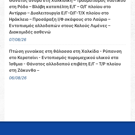
Θάνατος άνδρα στη Χαλκιδική – Τραυματισμός ναυτικού
στη Ρόδο – Βλάβη καταπέλτη Ε/Γ – Ο/Γ πλοίου στο
Αντίρριο – Δυσλειτουργία Ε/Γ-Ο/Γ-Τ/Χ πλοίου στο
Ηράκλειο – Προσάραξη Ι/Φ σκάφους στο Λαύριο –
Εντοπισμός αλλοδαπών στους Καλούς Λιμένες –
Διακομιδές ασθενώ
07/08/26
Πτώση γυναίκας στη θάλασσα στη Χαλκίδα - Ρύπανση
στο Κερατσίνι - Εντοπισμός πυρομαχικού υλικού στα
Ίσθμια - Θάνατος αλλοδαπού επιβάτη Ε/Γ – Τ/Ρ πλοίου
στη Ζάκυνθο –
06/08/26