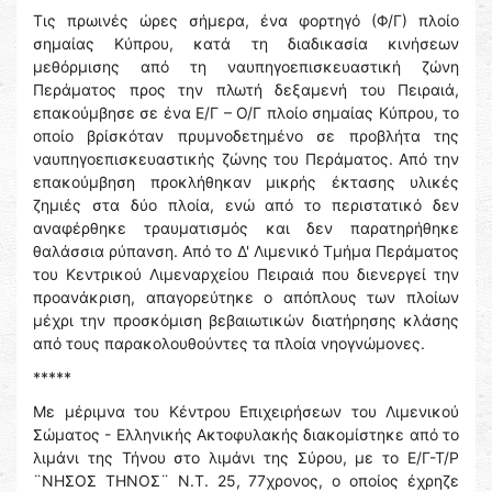
Τις πρωινές ώρες σήμερα, ένα φορτηγό (Φ/Γ) πλοίο
σημαίας Κύπρου, κατά τη διαδικασία κινήσεων
μεθόρμισης από τη ναυπηγοεπισκευαστική ζώνη
Περάματος προς την πλωτή δεξαμενή του Πειραιά,
επακούμβησε σε ένα Ε/Γ – Ο/Γ πλοίο σημαίας Κύπρου, το
οποίο βρίσκόταν πρυμνοδετημένο σε προβλήτα της
ναυπηγοεπισκευαστικής ζώνης του Περάματος. Από την
επακούμβηση προκλήθηκαν μικρής έκτασης υλικές
ζημιές στα δύο πλοία, ενώ από το περιστατικό δεν
αναφέρθηκε τραυματισμός και δεν παρατηρήθηκε
θαλάσσια ρύπανση. Από το Δ' Λιμενικό Τμήμα Περάματος
του Κεντρικού Λιμεναρχείου Πειραιά που διενεργεί την
προανάκριση, απαγορεύτηκε ο απόπλους των πλοίων
μέχρι την προσκόμιση βεβαιωτικών διατήρησης κλάσης
από τους παρακολουθούντες τα πλοία νηογνώμονες.
*****
Με μέριμνα του Κέντρου Επιχειρήσεων του Λιμενικού
Σώματος - Ελληνικής Ακτοφυλακής διακομίστηκε από το
λιμάνι της Τήνου στο λιμάνι της Σύρου, με το Ε/Γ-Τ/Ρ
¨ΝΗΣΟΣ ΤΗΝΟΣ¨ Ν.Τ. 25, 77χρονος, ο οποίος έχρηζε