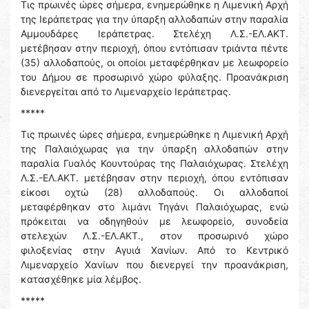
Τις πρωινές ώρες σήμερα, ενημερώθηκε η Λιμενική Αρχή
της Ιεράπετρας για την ύπαρξη αλλοδαπών στην παραλία
Αμμουδάρες Ιεράπετρας. Στελέχη Λ.Σ.-ΕΛ.ΑΚΤ.
μετέβησαν στην περιοχή, όπου εντόπισαν τριάντα πέντε
(35) αλλοδαπούς, οι οποίοι μεταφέρθηκαν με λεωφορείο
του Δήμου σε προσωρινό χώρο φύλαξης. Προανάκριση
διενεργείται από το Λιμεναρχείο Ιεράπετρας.
*****
Τις πρωινές ώρες σήμερα, ενημερώθηκε η Λιμενική Αρχή
της Παλαιόχωρας για την ύπαρξη αλλοδαπών στην
παραλία Γυαλός Κουντούρας της Παλαιόχωρας. Στελέχη
Λ.Σ.-ΕΛ.ΑΚΤ. μετέβησαν στην περιοχή, όπου εντόπισαν
είκοσι οχτώ (28) αλλοδαπούς. Οι αλλοδαποί
μεταφέρθηκαν στο λιμάνι Τηγάνι Παλαιόχωρας, ενώ
πρόκειται να οδηγηθούν με λεωφορείο, συνοδεία
στελεχών Λ.Σ.-ΕΛ.ΑΚΤ., στον προσωρινό χώρο
φιλοξενίας στην Αγυιά Χανίων. Από το Κεντρικό
Λιμεναρχείο Χανίων που διενεργεί την προανάκριση,
κατασχέθηκε μία λέμβος.
*****