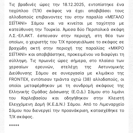
Τις βραδινές ώρες την 18.12.2025, εντοπίστηκε ένα
ταχύπλοο (Τ/Χ) σκάφος να έχει αποβιβάσει τους
αλλοδαπούς επιβαινοντες του στην παραλία «ΜΕΓΑΛΟ
ΣΕΪΤΑΝΙ» Σάμου και να κινείται με ταχύτητα με
κατεύθυνση την Τουρκία. Άμεσα δύο Περιπολικά σκάφη
Λ.Σ.-ΕΛ.ΑΚΤ. έσπευσαν στην περιοχή, στη θέα των
οποίων, ο χειριστής του Τ/Χ προσγειάλωσε το σκάφος σε
βραχώδη ακτή στην περιοχή της παραλίας «ΜΙΚΡΟ
ΣΕΪΤΑΝΙ» και αποβιβάστηκε, προκειμένου να διαφύγει τη
σύλληψη. Τις πρωινές ώρες σήμερα, στο πλαίσιο των
χερσαίων ερευνών, στελέχη της Αστυνομικής
Διεύθυνσης Σάμου σε συνεργασία με κλιμάκιο της
FRONTEX, εντόπισαν τριάντα οχτώ (38) αλλοδαπούς, οι
οποίοι μεταφέρθηκαν με τη συνδρομή σκάφους της
Ελληνικής Ομάδας Διάσωσης (Ε.Ο.Δ.) Σάμου στο λιμάνι
του Καρλοβασίου και οδηγήθηκαν στην Κλειστή
Ελεγχόμενη Δομή (Κ.Ε.Δ.Ν.) Σάμου. Από το Λιμεναρχείο
Σάμου που διενεργεί την προανάκριση, κατασχέθηκε το
Τ/Χ σκάφος.
*****