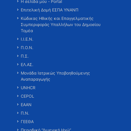
Η σελίδα μου - Portal
Επιτελική Δομή ΕΣΠΑ ΥΝΑΝΠ
Κώδικας Ηθικής και Επαγγελματικής
Συμπεριφοράς Υπαλλήλων του Δημοσίου
Τομέα
Ι.Ι.Ε.Ν.
Π.Ο.Ν.
Π.Σ.
ΕΛ.ΑΣ.
Μονάδα Ιατρικώς Υποβοηθούμενης
Αναπαραγωγής
UNHCR
CEPOL
ΕΑΑΝ
Π.Ν.
ΓΕΕΘΑ
Περιοδικό “Λιμενική Ηχώ”