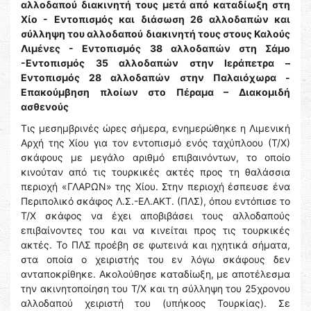
αλλοδαπού διακινητή τους μετά από καταδίωξη στη
Χίο - Εντοπισμός και διάσωση 26 αλλοδαπών και
σύλληψη του αλλοδαπού διακινητή τους στους Καλούς
Λιμένες - Εντοπισμός 38 αλλοδαπών στη Σάμο
-Εντοπισμός 35 αλλοδαπών στην Ιεράπετρα –
Εντοπισμός 28 αλλοδαπών στην Παλαιόχωρα -
Επακούμβηση πλοίων στο Πέραμα – Διακομιδή
ασθενούς
Τις μεσημβρινές ώρες σήμερα, ενημερώθηκε η Λιμενική
Αρχή της Χίου για τον εντοπισμό ενός ταχύπλοου (Τ/Χ)
σκάφους με μεγάλο αριθμό επιβαινόντων, το οποίο
κινούταν από τις τουρκικές ακτές προς τη θαλάσσια
περιοχή «ΓΛΑΡΩΝ» της Χίου. Στην περιοχή έσπευσε ένα
Περιπολικό σκάφος Λ.Σ.-ΕΛ.ΑΚΤ. (ΠΛΣ), όπου εντόπισε το
Τ/Χ σκάφος να έχει αποβιβάσει τους αλλοδαπούς
επιβαίνοντες του και να κινείται προς τις τουρκικές
ακτές. Το ΠΛΣ προέβη σε φωτεινά και ηχητικά σήματα,
στα οποία ο χειριστής του εν λόγω σκάφους δεν
ανταποκρίθηκε. Ακολούθησε καταδίωξη, με αποτέλεσμα
την ακινητοποίηση του Τ/Χ και τη σύλληψη του 25χρονου
αλλοδαπού χειριστή του (υπήκοος Τουρκίας). Σε