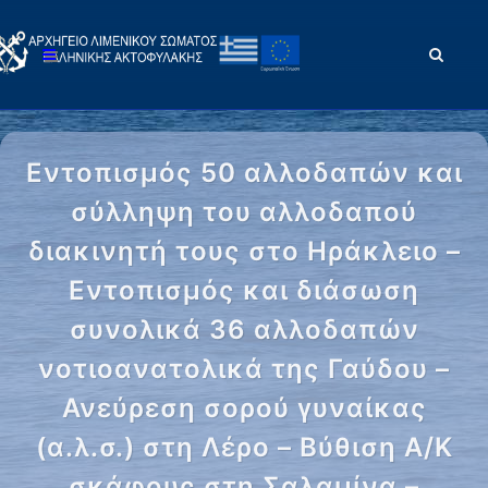
Εντοπισμός 50 αλλοδαπών και
σύλληψη του αλλοδαπού
διακινητή τους στο Ηράκλειο –
Εντοπισμός και διάσωση
συνολικά 36 αλλοδαπών
νοτιοανατολικά της Γαύδου –
Ανεύρεση σορού γυναίκας
(α.λ.σ.) στη Λέρο – Βύθιση Α/Κ
σκάφους στη Σαλαμίνα –