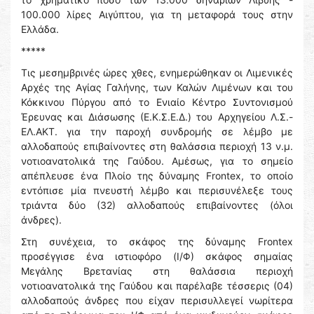
100.000 λίρες Αιγύπτου, για τη μεταφορά τους στην
Ελλάδα.
*****
Τις μεσημβρινές ώρες χθες, ενημερώθηκαν οι Λιμενικές
Αρχές της Αγίας Γαλήνης, των Καλών Λιμένων και του
Κόκκινου Πύργου από το Ενιαίο Κέντρο Συντονισμού
Έρευνας και Διάσωσης (Ε.Κ.Σ.Ε.Δ.) του Αρχηγείου Λ.Σ.-
ΕΛ.ΑΚΤ. για την παροχή συνδρομής σε λέμβο με
αλλοδαπούς επιβαίνοντες στη θαλάσσια περιοχή 13 ν.μ.
νοτιοανατολικά της Γαύδου. Αμέσως, για το σημείο
απέπλευσε ένα Πλοίο της δύναμης Frontex, το οποίο
εντόπισε μία πνευστή λέμβο και περισυνέλεξε τους
τριάντα δύο (32) αλλοδαπούς επιβαίνοντες (όλοι
άνδρες).
Στη συνέχεια, το σκάφος της δύναμης Frontex
προσέγγισε ένα ιστιοφόρο (Ι/Φ) σκάφος σημαίας
Μεγάλης Βρετανίας στη θαλάσσια περιοχή
νοτιοανατολικά της Γαύδου και παρέλαβε τέσσερις (04)
αλλοδαπούς άνδρες που είχαν περισυλλεγεί νωρίτερα