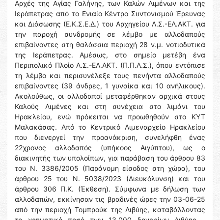
Αρχές της Αγίας Γαλήνης, των Καλών Λιμένων και της
Ιεράπετρας από το Ενιαίο Κέντρο Συντονισμού Έρευνας
και Διάσωσης (Ε.Κ.Σ.Ε.Δ.) του Αρχηγείου Λ.Σ.-ΕΛ.ΑΚΤ. για
την παροχή συνδρομής σε λέμβο με αλλοδαπούς
επιβαίνοντες στη θαλάσσια περιοχή 28 ν.μ. νοτιοδυτικά
της Ιεράπετρας. Αμέσως, στο σημείο μετέβη ένα
Περιπολικό Πλοίο Λ.Σ.-ΕΛ.ΑΚΤ. (Π.Π.Λ.Σ.), όπου εντόπισε
τη λέμβο και περισυνέλεξε τους πενήντα αλλοδαπούς
επιβαίνοντες (39 άνδρες, 1 γυναίκα και 10 ανήλικους).
Ακολούθως, οι αλλοδαποί μεταφέρθηκαν αρχικά στους
Καλούς Λιμένες και στη συνέχεια στο λιμάνι του
Ηρακλείου, ενώ πρόκειται να προωθηθούν στο ΚΥΤ
Μαλακάσας. Από το Κεντρικό Λιμεναρχείο Ηρακλείου
που διενεργεί την προανάκριση, συνελήφθη ένας
22χρονος αλλοδαπός (υπήκοος Αιγύπτου), ως ο
διακινητής των υπολοίπων, για παράβαση του άρθρου 83
του Ν. 3386/2005 (Παράνομη είσοδος στη χώρα), του
άρθρου 25 του Ν. 5038/2023 (Διευκόλυνση) και του
άρθρου 306 Π.Κ. (Έκθεση). Σύμφωνα με δήλωση των
αλλοδαπών, εκκίνησαν τις βραδινές ώρες την 03-06-25
από την περιοχή Τομπρούκ της Λιβύης, καταβάλλοντας
το χρηματικό ποσό των 13.000 δηναρίων Λιβύης -