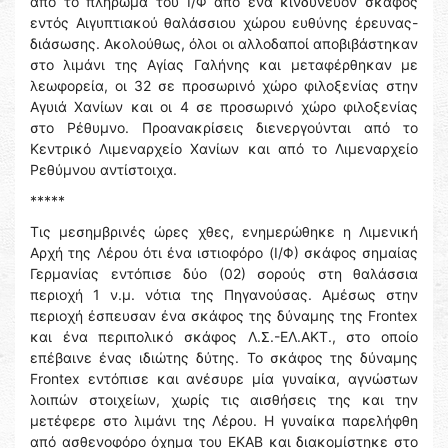
από το πλήρωμα του Ι/Φ από ένα κινδυνεύον σκάφος
εντός Αιγυπτιακού θαλάσσιου χώρου ευθύνης έρευνας-
διάσωσης. Ακολούθως, όλοι οι αλλοδαποί αποβιβάστηκαν
στο λιμάνι της Αγίας Γαλήνης και μεταφέρθηκαν με
λεωφορεία, οι 32 σε προσωρινό χώρο φιλοξενίας στην
Αγυιά Χανίων και οι 4 σε προσωρινό χώρο φιλοξενίας
στο Ρέθυμνο. Προανακρίσεις διενεργούνται από το
Κεντρικό Λιμεναρχείο Χανίων και από το Λιμεναρχείο
Ρεθύμνου αντίστοιχα.
*****
Τις μεσημβρινές ώρες χθες, ενημερώθηκε η Λιμενική
Αρχή της Λέρου ότι ένα ιστιοφόρο (Ι/Φ) σκάφος σημαίας
Γερμανίας εντόπισε δύο (02) σορούς στη θαλάσσια
περιοχή 1 ν.μ. νότια της Πηγανούσας. Αμέσως στην
περιοχή έσπευσαν ένα σκάφος της δύναμης της Frontex
και ένα περιπολικό σκάφος Λ.Σ.-ΕΛ.ΑΚΤ., στο οποίο
επέβαινε ένας ιδιώτης δύτης. Το σκάφος της δύναμης
Frontex εντόπισε και ανέσυρε μία γυναίκα, αγνώστων
λοιπών στοιχείων, χωρίς τις αισθήσεις της και την
μετέφερε στο λιμάνι της Λέρου. Η γυναίκα παρελήφθη
από ασθενοφόρο όχημα του ΕΚΑΒ και διακομίστηκε στο