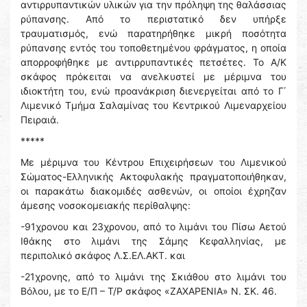
αντιρρυπαντικών υλικών για την πρόληψη της θαλάσσιας
ρύπανσης. Από το περιστατικό δεν υπήρξε
τραυματισμός, ενώ παρατηρήθηκε μικρή ποσότητα
ρύπανσης εντός του τοποθετημένου φράγματος, η οποία
απορροφήθηκε με αντιρρυπαντικές πετσέτες. Το Α/Κ
σκάφος πρόκειται να ανελκυστεί με μέριμνα του
ιδιοκτήτη του, ενώ προανάκριση διενεργείται από το Γ΄
Λιμενικό Τμήμα Σαλαμίνας του Κεντρικού Λιμεναρχείου
Πειραιά.
*****
Με μέριμνα του Κέντρου Επιχειρήσεων του Λιμενικού
Σώματος-Ελληνικής Ακτοφυλακής πραγματοποιήθηκαν,
οι παρακάτω διακομιδές ασθενών, οι οποίοι έχρηζαν
άμεσης νοσοκομειακής περίθαλψης:
-91χρονου και 23χρονου, από το λιμάνι του Πίσω Αετού
Ιθάκης στο λιμάνι της Σάμης Κεφαλληνίας, με
περιπολικό σκάφος Λ.Σ.ΕΛ.ΑΚΤ. και
-21χρονης, από το λιμάνι της Σκιάθου στο λιμάνι του
Βόλου, με το Ε/Π – Τ/Ρ σκάφος «ΖΑΧΑΡΕΝΙΑ» Ν. ΣΚ. 46.