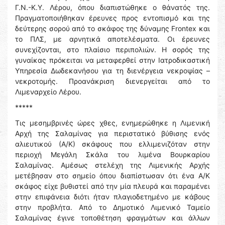
Γ.Ν.-Κ.Υ. Λέρου, όπου διαπιστώθηκε ο θάνατός της.
Πραγματοποιήθηκαν έρευνες προς εντοπισμό και της
δεύτερης σορού από το σκάφος της δύναμης Frontex και
το ΠΛΣ, με αρνητικά αποτελέσματα. Οι έρευνες
συνεχίζονται, στο πλαίσιο περιπολιών. Η σορός της
γυναίκας πρόκειται να μεταφερθεί στην Ιατροδικαστική
Υπηρεσία Δωδεκανήσου για τη διενέργεια νεκροψίας –
νεκροτομής. Προανάκριση διενεργείται από το
Λιμεναρχείο Λέρου.
*****
Τις μεσημβρινές ώρες χθες, ενημερώθηκε η Λιμενική
Αρχή της Σαλαμίνας για περιστατικό βύθισης ενός
αλιευτικού (Α/Κ) σκάφους που ελλιμενιζόταν στην
περιοχή Μεγάλη Σκάλα του λιμένα Βουρκαρίου
Σαλαμίνας. Αμέσως στελέχη της Λιμενικής Αρχής
μετέβησαν στο σημείο όπου διαπίστωσαν ότι ένα Α/Κ
σκάφος είχε βυθιστεί από την μία πλευρά και παραμένει
στην επιφάνεια διότι ήταν πλαγιοδετημένο με κάβους
στην προβλήτα. Από το Δημοτικό Λιμενικό Ταμείο
Σαλαμίνας έγινε τοποθέτηση φραγμάτων και άλλων