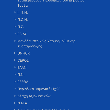
Συμπεριφοράς Υπαλλήλων του Δημοσίου
Τομέα
Ι.Ι.Ε.Ν.
Π.Ο.Ν.
Π.Σ.
ΕΛ.ΑΣ.
Μονάδα Ιατρικώς Υποβοηθούμενης
Αναπαραγωγής
UNHCR
CEPOL
ΕΑΑΝ
Π.Ν.
ΓΕΕΘΑ
Περιοδικό “Λιμενική Ηχώ”
Λέσχη Αξιωματικών
Ν.Ν.Α.