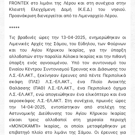
FRΟNTEX στο λιμάνι της Λέρου και στη συνέχεια στην
Κλειστή Ελεγχόμενη Δομή (Κ.Ε.Δ.) του νησιού.
Προανάκριση διενεργείται από το Λιμεναρχείο Λέρου.
*****
Τις βραδινές ώρες την 13-04-2025, ενημερώθηκαν οι
Λιμενικές Αρχές της Σάμου, του Εύδηλου, των Φούρνων
και του Αγίου Κήρυκου Ικαρίας, για την ύπαρξη
αλλοδαπών στην παραλία Αύλακα Ικαρίας και την πιθανή
ύπαρξη ενός αγνοουμένου. Υπό τον συντονισμό του
Ενιαίου Κέντρου Συντονισμού Έρευνας και Διάσωσης του
Λ.Σ.-ΕΛ.ΑΚΤ., ξεκίνησαν έρευνες από πέντε Περιπολικά
σκάφη (ΠΛΣ) Λ.Σ.-ΕΛ.ΑΚΤ., ένα Πλοίο Ανοικτής
Θαλάσσης (ΠΑΘ) Λ.Σ.-ΕΛ.ΑΚΤ., ένα Περιπολικό όχημα
Λ.Σ.-ΕΛ.ΑΚΤ, ενώ απογειώθηκαν ένα ελικόπτερο και ένα
αεροσκάφος Λ.Σ.-ΕΛ.ΑΚΤ. Στη συνέχεια, πρωινές ώρες
την 14-04-2025, εντοπίστηκαν από στελέχη της
Αστυνομικής Διεύθυνσης του Αγίου Κήρυκου Ικαρίας
είκοσι τρεις αλλοδαποί στη χερσαία περιοχή
«ΜΟΝΟΚΑΜΠΙ» Ικαρίας, οι οποίοι μεταφέρθηκαν με
επιβατηγό πλοίο στο λιμάνι της Σάμου. Οι έρευνες για