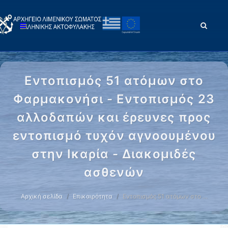
Εντοπισμός 51 ατόμων στο
Φαρμακονήσι - Εντοπισμός 23
αλλοδαπών και έρευνες προς
εντοπισμό τυχόν αγνοουμένου
στην Ικαρία - Διακομιδές
ασθενών
Αρχική σελίδα
Επικαιρότητα
Εντοπισμός 51 ατόμων στο …