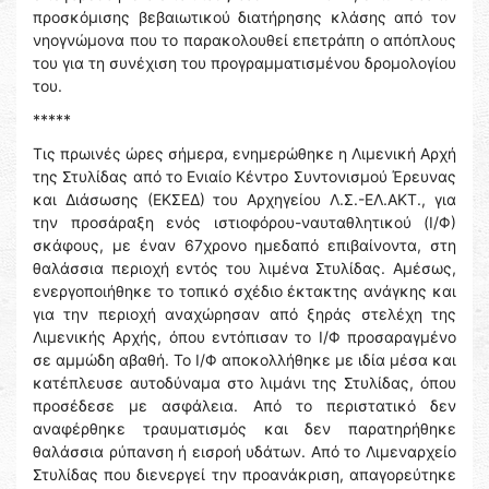
προσκόμισης βεβαιωτικού διατήρησης κλάσης από τον
νηογνώμονα που το παρακολουθεί επετράπη o απόπλους
του για τη συνέχιση του προγραμματισμένου δρομολογίου
του.
*****
Τις πρωινές ώρες σήμερα, ενημερώθηκε η Λιμενική Αρχή
της Στυλίδας από το Ενιαίο Κέντρο Συντονισμού Έρευνας
και Διάσωσης (ΕΚΣΕΔ) του Αρχηγείου Λ.Σ.-ΕΛ.ΑΚΤ., για
την προσάραξη ενός ιστιοφόρου-ναυταθλητικού (Ι/Φ)
σκάφους, με έναν 67χρονο ημεδαπό επιβαίνοντα, στη
θαλάσσια περιοχή εντός του λιμένα Στυλίδας. Αμέσως,
ενεργοποιήθηκε το τοπικό σχέδιο έκτακτης ανάγκης και
για την περιοχή αναχώρησαν από ξηράς στελέχη της
Λιμενικής Αρχής, όπου εντόπισαν το Ι/Φ προσαραγμένο
σε αμμώδη αβαθή. Το Ι/Φ αποκολλήθηκε με ιδία μέσα και
κατέπλευσε αυτοδύναμα στο λιμάνι της Στυλίδας, όπου
προσέδεσε με ασφάλεια. Από το περιστατικό δεν
αναφέρθηκε τραυματισμός και δεν παρατηρήθηκε
θαλάσσια ρύπανση ή εισροή υδάτων. Από το Λιμεναρχείο
Στυλίδας που διενεργεί την προανάκριση, απαγορεύτηκε