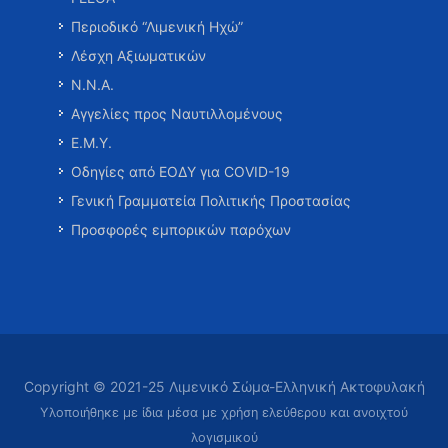
Περιοδικό “Λιμενική Ηχώ”
Λέσχη Αξιωματικών
Ν.Ν.Α.
Αγγελίες προς Ναυτιλλομένους
Ε.Μ.Υ.
Οδηγίες από ΕΟΔΥ για COVID-19
Γενική Γραμματεία Πολιτικής Προστασίας
Προσφορές εμπορικών παρόχων
Copyright © 2021-25 Λιμενικό Σώμα-Ελληνική Ακτοφυλακή
Υλοποιήθηκε με ίδια μέσα με χρήση ελεύθερου και ανοιχτού
λογισμικού