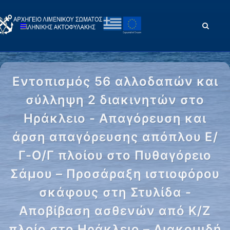
Εντοπισμός 56 αλλοδαπών και
σύλληψη 2 διακινητών στο
Ηράκλειο - Απαγόρευση και
άρση απαγόρευσης απόπλου Ε/
Γ-Ο/Γ πλοίου στο Πυθαγόρειο
Σάμου – Προσάραξη ιστιοφόρου
σκάφους στη Στυλίδα -
Αποβίβαση ασθενών από Κ/Ζ
πλοίο στο Ηράκλειο – Διακομιδή