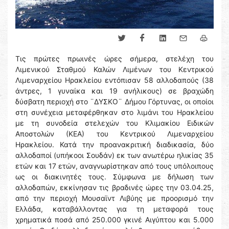
Τις πρώτες πρωινές ώρες σήμερα, στελέχη του
Λιμενικού Σταθμού Καλών Λιμένων του Κεντρικού
Λιμεναρχείου Ηρακλείου εντόπισαν 58 αλλοδαπούς (38
άντρες, 1 γυναίκα και 19 ανήλικους) σε βραχώδη
δύσβατη περιοχή στο ¨ΔΥΣΚΟ¨ Δήμου Γόρτυνας, οι οποίοι
στη συνέχεια μεταφέρθηκαν στο λιμάνι του Ηρακλείου
με τη συνοδεία στελεχών του Κλιμακίου Ειδικών
Αποστολών (ΚΕΑ) του Κεντρικού Λιμεναρχείου
Ηρακλείου. Κατά την προανακριτική διαδικασία, δύο
αλλοδαποί (υπήκοοι Σουδάν) εκ των ανωτέρω ηλικίας 35
ετών και 17 ετών, αναγνωρίστηκαν από τους υπόλοιπους
ως οι διακινητές τους. Σύμφωνα με δήλωση των
αλλοδαπών, εκκίνησαν τις βραδινές ώρες την 03.04.25,
από την περιοχή Μουσαϊντ Λιβύης με προορισμό την
Ελλάδα, καταβάλλοντας για τη μεταφορά τους
χρηματικά ποσά από 250.000 γκινέ Αιγύπτου και 5.000