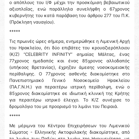
ο απόπλους του Ι/Φ μέχρι την προσκόμιση βεβαιωτικού
αξιοπλοΐας, ενώ παράλληλα συνελήφθη ο 67χρονος
κυβερνήτης του κατά παράβαση του άρθρου 277 του Π.Κ.
(Πρόκληση ναυαγίου).
*****
Τις πρωινές ώρες σήμερα, ενημερώθηκε η Λιμενική Αρχή
του Ηρακλείου, ότι δύο επιβάτες του κρουαζιερόπλοιου
(Κ/Ζ) “CELEBRITY INFINITY” σημαίας Μάλτας, ένας
77χρονος ημεδαπός και ένας 85χρονος αλλοδαπός
(υπήκοος Βρετανίας), έχρηζαν άμεσης νοσοκομειακής
περίθαλψης. Ο 77χρονος ασθενής διακομίστηκε στο
Πανεπιστημιακό Γενικό Νοσοκομείο Ηρακλείου
(ΠΑ.Γ.Ν.Η.) για περαιτέρω ιατρική περίθαλψη, ενώ ο
85χρονος διακομίστηκε σε ιδιωτική κλινική της Κρήτης
για περαιτέρω ιατρικό έλεγχο. Το Κ/Ζ συνέχισε το
δρομολόγιο του με προορισμό το λιμάνι του Πειραιά.
*****
Με μέριμνα του Κέντρου Επιχειρήσεων του Λιμενικού
Σώματος - Ελληνικής Ακτοφυλακής διακομίστηκε, από
το λιμάνι των Παξών στο λιμάνι της Ηγουμενίτσας, με