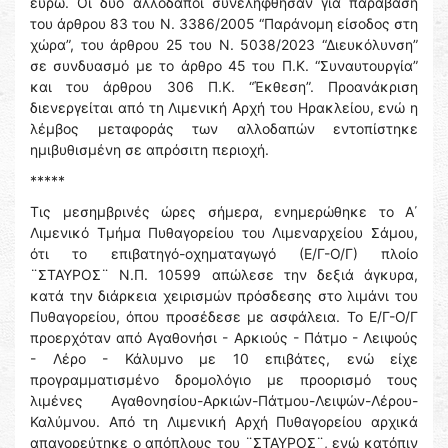
ευρώ. Οι δύο αλλοδαποί συνελήφθησαν για παράβαση
του άρθρου 83 του Ν. 3386/2005 “Παράνομη είσοδος στη
χώρα”, του άρθρου 25 του Ν. 5038/2023 “Διευκόλυνση”
σε συνδυασμό με το άρθρο 45 του Π.Κ. “Συναυτουργία”
και του άρθρου 306 Π.Κ. “Έκθεση”. Προανάκριση
διενεργείται από τη Λιμενική Αρχή του Ηρακλείου, ενώ η
λέμβος μεταφοράς των αλλοδαπών εντοπίστηκε
ημιβυθισμένη σε απρόσιτη περιοχή.
*****
Τις μεσημβρινές ώρες σήμερα, ενημερώθηκε το Α΄
Λιμενικό Τμήμα Πυθαγορείου του Λιμεναρχείου Σάμου,
ότι το επιβατηγό-οχηματαγωγό (Ε/Γ-Ο/Γ) πλοίο
¨ΣΤΑΥΡΟΣ¨ Ν.Π. 10599 απώλεσε την δεξιά άγκυρα,
κατά την διάρκεια χειρισμών πρόσδεσης στο λιμάνι του
Πυθαγορείου, όπου προσέδεσε με ασφάλεια. Το Ε/Γ-Ο/Γ
προερχόταν από Αγαθονήσι - Αρκιούς - Πάτμο - Λειψούς
- Λέρο - Κάλυμνο με 10 επιβάτες, ενώ είχε
προγραμματισμένο δρομολόγιο με προορισμό τους
λιμένες Αγαθονησίου-Αρκιών-Πάτμου-Λειψών-Λέρου-
Καλύμνου. Από τη Λιμενική Αρχή Πυθαγορείου αρχικά
απαγορεύτηκε ο απόπλους του ¨ΣΤΑΥΡΟΣ¨, ενώ κατόπιν