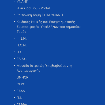
ΥΝΑΝΠ
Η σελίδα μου - Portal
Επιτελική Δομή ΕΣΠΑ ΥΝΑΝΠ
Κώδικας Ηθικής και Επαγγελματικής
Συμπεριφοράς Υπαλλήλων του Δημοσίου
Τομέα
Ι.Ι.Ε.Ν.
Π.Ο.Ν.
Π.Σ.
ΕΛ.ΑΣ.
Μονάδα Ιατρικώς Υποβοηθούμενης
Αναπαραγωγής
UNHCR
CEPOL
ΕΑΑΝ
Π.Ν.
ΓΕΕΘΑ