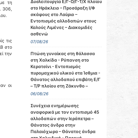
Δυσλειτουργία Ε/Γ-Ο/Γ-Τ/Χ πλοίου
με τη
στο Ηράκλειο – Προσάραξη Ι/Φ
. 306,
σκάφους στο Λαύριο –
ου.
Εντοπισμός αλλοδαπών στους
Καλούς Λιμένες – Διακομιδές
ασθενώ
ίς τις
07/08/26
ΑΒ στο
Πτώση γυναίκας στη θάλασσα
εί την
στη Χαλκίδα - Ρύπανση στο
Κερατσίνι - Εντοπισμός
πυρομαχικού υλικού στα Ίσθμια -
Θάνατος αλλοδαπού επιβάτη Ε/Γ
αν οι
– Τ/Ρ πλοίου στη Ζάκυνθο –
06/08/26
Συνέχεια ενημέρωσης
αναφορικά με τον εντοπισμό 45
αλλοδαπών στην Ιεράπετρα –
Θάνατος άνδρα στην
Παλαιόχωρα – Θάνατος άνδρα
στη Χαλκιδική - Παροχή