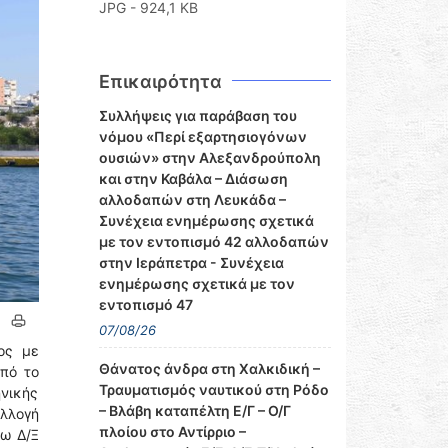
JPG - 924,1 KB
Επικαιρότητα
Συλλήψεις για παράβαση του
νόμου «Περί εξαρτησιογόνων
ουσιών» στην Αλεξανδρούπολη
και στην Καβάλα – Διάσωση
αλλοδαπών στη Λευκάδα –
Συνέχεια ενημέρωσης σχετικά
με τον εντοπισμό 42 αλλοδαπών
στην Ιεράπετρα - Συνέχεια
ενημέρωσης σχετικά με τον
εντοπισμό 47
07/08/26
ος με
Θάνατος άνδρα στη Χαλκιδική –
Υπό το
Τραυματισμός ναυτικού στη Ρόδο
ηνικής
– Βλάβη καταπέλτη Ε/Γ – Ο/Γ
λλογή
πλοίου στο Αντίρριο –
γω Δ/Ξ