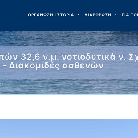
ΟΡΓΑΝΩΣΗ-ΙΣΤΟΡΙΑ
ΔΙΑΡΘΡΩΣΗ
ΓΙΑ ΤΟ
ών 32,6 ν.μ. νοτιοδυτικά ν. Σ
 - Διακομιδές ασθενών
32,6 …