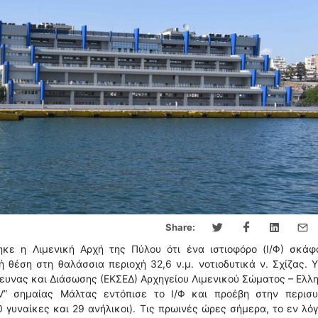
Share:
κε η Λιμενική Αρχή της Πύλου ότι ένα ιστιοφόρο (Ι/Φ) σκάφ
 θέση στη θαλάσσια περιοχή 32,6 ν.μ. νοτιοδυτικά ν. Σχίζας. 
ρευνας και Διάσωσης (ΕΚΣΕΔ) Αρχηγείου Λιμενικού Σώματος – Ελλ
V” σημαίας Μάλτας εντόπισε το Ι/Φ και προέβη στην περισυ
 γυναίκες και 29 ανήλικοι). Τις πρωινές ώρες σήμερα, το εν λό