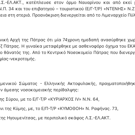
.Σ.-ΕΛ.ΑΚΤ., κατέπλευσε στον όρμο Ναυαρίνου και από εκεί 
Π. 34 και του επιβατηγού – τουριστικού (Ε/Γ-Τ/Ρ) «ΝΤΕΝΗΣ» Ν.Ζ
α στη στεριά. Προανάκριση διενεργείται από το Λιμεναρχείο Πύλ
νική Αρχή της Πάτρας ότι μία 74χρονη ημεδαπή ανασύρθηκε χωρ
λαζ Πάτρας. Η γυναίκα μεταφέρθηκε με ασθενοφόρο όχημα του ΕΚ
ο θάνατός της. Από το Κεντρικό Νοσοκομείο Πάτρας που διενεργ
ψίας-νεκροτομής.
ιμενικού Σώματος - Ελληνικής Ακτοφυλακής, πραγματοποιήθηκ
αν άμεσης νοσοκομειακής περίθαλψης:
ης Σύρου, με το Ε/Γ-Τ/Ρ «ΚΥΡΙΑΡΧΟΣ IV» Ν.Ν. 64,
νι της Κύμης, με, το Ε/Π-Τ/Ρ «ΚΥΜΟΘΟΗ» Ν. Ραφήνας. 73,
 της Ηγουμενίτσας, με περιπολικό σκάφος Λ.Σ.-ΕΛ.ΑΚΤ.