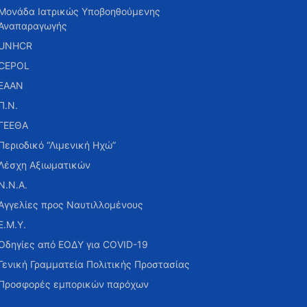
Μονάδα Ιατρικώς Υποβοηθούμενης
Αναπαραγωγής
UNHCR
CEPOL
ΕΑΑΝ
Π.Ν.
ΓΕΕΘΑ
Περιοδικό “Λιμενική Ηχώ”
Λέσχη Αξιωματικών
Ν.Ν.Α.
Αγγελίες προς Ναυτιλλομένους
Ε.Μ.Υ.
Οδηγίες από ΕΟΔΥ για COVID-19
Γενική Γραμματεία Πολιτικής Προστασίας
Προσφορές εμπορικών παρόχων