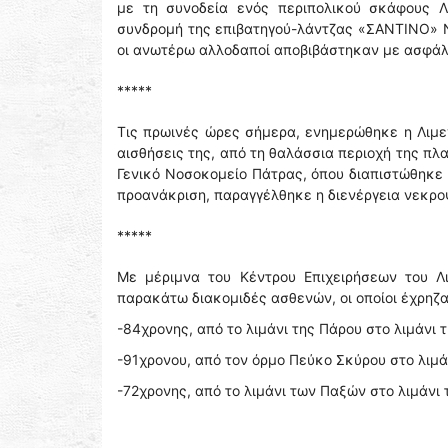
με τη συνοδεία ενός περιπολικού σκάφους Λ
συνδρομή της επιβατηγού-λάντζας «ΣΑΝΤΙΝΟ» Ν.
οι ανωτέρω αλλοδαποί αποβιβάστηκαν με ασφάλει
*****
Τις πρωινές ώρες σήμερα, ενημερώθηκε η Λιμε
αισθήσεις της, από τη θαλάσσια περιοχή της π
Γενικό Νοσοκομείο Πάτρας, όπου διαπιστώθηκε 
προανάκριση, παραγγέλθηκε η διενέργεια νεκρο
*****
Με μέριμνα του Κέντρου Επιχειρήσεων του Λ
παρακάτω διακομιδές ασθενών, οι οποίοι έχρηζ
-84χρονης, από το λιμάνι της Πάρου στο λιμάνι τ
-91χρονου, από τον όρμο Πεύκο Σκύρου στο λιμά
-72χρονης, από το λιμάνι των Παξών στο λιμάνι