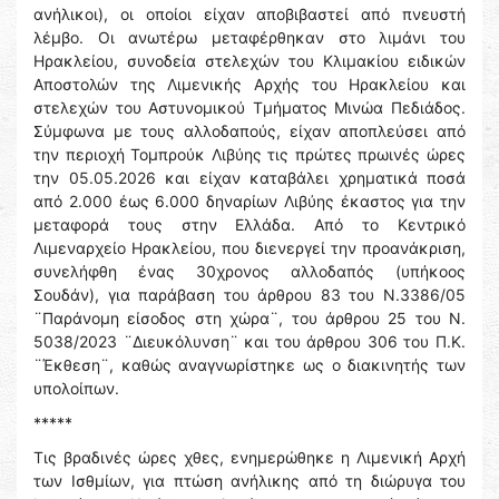
ανήλικοι), οι οποίοι είχαν αποβιβαστεί από πνευστή
λέμβο. Οι ανωτέρω μεταφέρθηκαν στο λιμάνι του
Ηρακλείου, συνοδεία στελεχών του Κλιμακίου ειδικών
Αποστολών της Λιμενικής Αρχής του Ηρακλείου και
στελεχών του Αστυνομικού Τμήματος Μινώα Πεδιάδος.
Σύμφωνα με τους αλλοδαπούς, είχαν αποπλεύσει από
την περιοχή Τομπρούκ Λιβύης τις πρώτες πρωινές ώρες
την 05.05.2026 και είχαν καταβάλει χρηματικά ποσά
από 2.000 έως 6.000 δηναρίων Λιβύης έκαστος για την
μεταφορά τους στην Ελλάδα. Από το Κεντρικό
Λιμεναρχείο Ηρακλείου, που διενεργεί την προανάκριση,
συνελήφθη ένας 30χρονος αλλοδαπός (υπήκοος
Σουδάν), για παράβαση του άρθρου 83 του Ν.3386/05
¨Παράνομη είσοδος στη χώρα¨, του άρθρου 25 του Ν.
5038/2023 ¨Διευκόλυνση¨ και του άρθρου 306 του Π.Κ.
¨Έκθεση¨, καθώς αναγνωρίστηκε ως ο διακινητής των
υπολοίπων.
*****
Τις βραδινές ώρες χθες, ενημερώθηκε η Λιμενική Αρχή
των Ισθμίων, για πτώση ανήλικης από τη διώρυγα του