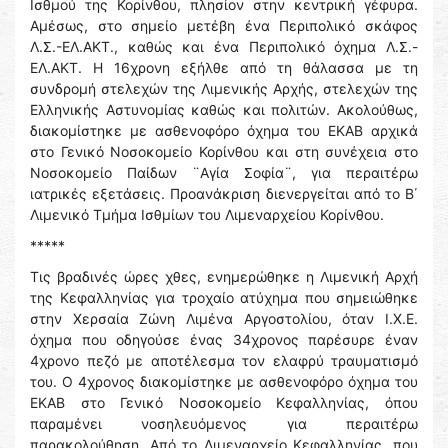
Ισθμού της Κορίνθου, πλησίον στην κεντρική γέφυρα.
Αμέσως, στο σημείο μετέβη ένα Περιπολικό σκάφος
Λ.Σ.-ΕΛ.ΑΚΤ., καθώς και ένα Περιπολικό όχημα Λ.Σ.-
ΕΛ.ΑΚΤ. Η 16χρονη εξήλθε από τη θάλασσα με τη
συνδρομή στελεχών της Λιμενικής Αρχής, στελεχών της
Ελληνικής Αστυνομίας καθώς και πολιτών. Ακολούθως,
διακομίστηκε με ασθενοφόρο όχημα του ΕΚΑΒ αρχικά
στο Γενικό Νοσοκομείο Κορίνθου και στη συνέχεια στο
Νοσοκομείο Παίδων ¨Αγία Σοφία¨, για περαιτέρω
ιατρικές εξετάσεις. Προανάκριση διενεργείται από το Β΄
Λιμενικό Τμήμα Ισθμίων του Λιμεναρχείου Κορίνθου.
*****
Τις βραδινές ώρες χθες, ενημερώθηκε η Λιμενική Αρχή
της Κεφαλληνίας για τροχαίο ατύχημα που σημειώθηκε
στην Χερσαία Ζώνη Λιμένα Αργοστολίου, όταν Ι.Χ.Ε.
όχημα που οδηγούσε ένας 34χρονος παρέσυρε έναν
4χρονο πεζό με αποτέλεσμα τον ελαφρύ τραυματισμό
του. Ο 4χρονος διακομίστηκε με ασθενοφόρο όχημα του
ΕΚΑΒ στο Γενικό Νοσοκομείο Κεφαλληνίας, όπου
παραμένει νοσηλευόμενος για περαιτέρω
παρακολούθηση. Από το Λιμεναρχείο Κεφαλληνίας, που