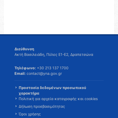
Διεύθυνση
Ακτή Βασιλειάδη, Πύλες Ε1-Ε2, Δραπετσώνα
Τηλέφωνο:
+30 213 137 1700
Email:
contact@yna.gov.gr
Προστασία δεδομένων προσωπικού
χαρακτήρα
Πολιτική για αρχεία καταγραφής και cookies
Δήλωση προσβασιμότητας
Όροι χρήσης