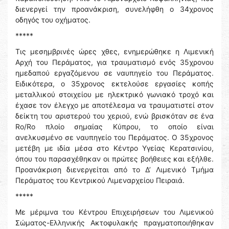
διενεργεί την προανάκριση, συνελήφθη ο 34χρονος
οδηγός του οχήματος.
*****
Τις μεσημβρινές ώρες χθες, ενημερώθηκε η Λιμενική
Αρχή του Περάματος, για τραυματισμό ενός 35χρονου
ημεδαπού εργαζόμενου σε ναυπηγείο του Περάματος.
Ειδικότερα, ο 35χρονος εκτελούσε εργασίες κοπής
μεταλλικού στοιχείου με ηλεκτρικό γωνιακό τροχό και
έχασε τον έλεγχο με αποτέλεσμα να τραυματιστεί στον
δείκτη του αριστερού του χεριού, ενώ βρισκόταν σε ένα
Ro/Ro πλοίο σημαίας Κύπρου, το οποίο είναι
ανελκυσμένο σε ναυπηγείο του Περάματος. Ο 35χρονος
μετέβη με ιδία μέσα στο Κέντρο Υγείας Κερατσινίου,
όπου του παρασχέθηκαν οι πρώτες βοήθειες και εξήλθε.
Προανάκριση διενεργείται από το Δ’ Λιμενικό Τμήμα
Περάματος του Κεντρικού Λιμεναρχείου Πειραιά.
*****
Με μέριμνα του Κέντρου Επιχειρήσεων του Λιμενικού
Σώματος-Ελληνικής Ακτοφυλακής πραγματοποιήθηκαν