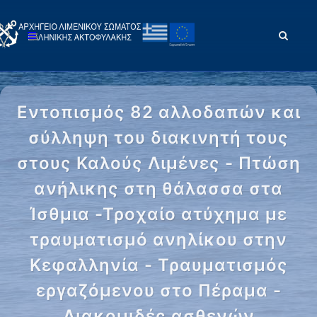
Εντοπισμός 82 αλλοδαπών και
σύλληψη του διακινητή τους
στους Καλούς Λιμένες - Πτώση
ανήλικης στη θάλασσα στα
Ίσθμια -Τροχαίο ατύχημα με
τραυματισμό ανηλίκου στην
Κεφαλληνία - Τραυματισμός
εργαζόμενου στο Πέραμα -
Διακομιδές ασθενών