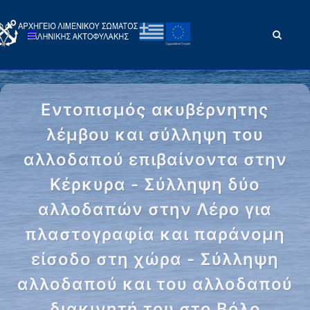
Εντοπισμός ακυβέρνητης
λέμβου και σύλληψη του
αλλοδαπού επιβαίνοντα στην
Κέρκυρα - Σύλληψη δύο
αλλοδαπών στην Λέρο για
πλαστογραφία και παράνομη
είσοδο στη χώρα - Σύλληψη
αλλοδαπού και του αλλοδαπού
διακινητή του στο Βόλο