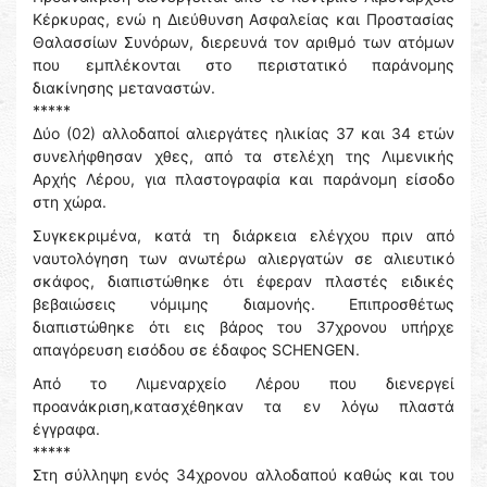
Κέρκυρας, ενώ η Διεύθυνση Ασφαλείας και Προστασίας
Θαλασσίων Συνόρων, διερευνά τον αριθμό των ατόμων
που εμπλέκονται στο περιστατικό παράνομης
διακίνησης μεταναστών.
*****
Δύο (02) αλλοδαποί αλιεργάτες ηλικίας 37 και 34 ετών
συνελήφθησαν χθες, από τα στελέχη της Λιμενικής
Αρχής Λέρου, για πλαστογραφία και παράνομη είσοδο
στη χώρα.
Συγκεκριμένα, κατά τη διάρκεια ελέγχου πριν από
ναυτολόγηση των ανωτέρω αλιεργατών σε αλιευτικό
σκάφος, διαπιστώθηκε ότι έφεραν πλαστές ειδικές
βεβαιώσεις νόμιμης διαμονής. Επιπροσθέτως
διαπιστώθηκε ότι εις βάρος του 37χρονου υπήρχε
απαγόρευση εισόδου σε έδαφος SCHENGEN.
Από το Λιμεναρχείο Λέρου που διενεργεί
προανάκριση,κατασχέθηκαν τα εν λόγω πλαστά
έγγραφα.
*****
Στη σύλληψη ενός 34χρονου αλλοδαπού καθώς και του