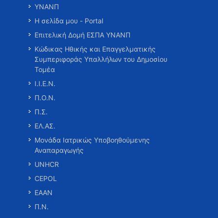
ΥΝΑΝΠ
Η σελίδα μου - Portal
Επιτελική Δομή ΕΣΠΑ ΥΝΑΝΠ
Κώδικας Ηθικής και Επαγγελματικής
Συμπεριφοράς Υπαλλήλων του Δημοσίου
Τομέα
Ι.Ι.Ε.Ν.
Π.Ο.Ν.
Π.Σ.
ΕΛ.ΑΣ.
Μονάδα Ιατρικώς Υποβοηθούμενης
Αναπαραγωγής
UNHCR
CEPOL
ΕΑΑΝ
Π.Ν.