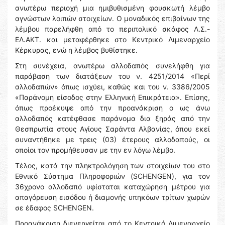
ανωτέρω περιοχή μια ημιβυθισμένη φουσκωτή λέμβο
αγνώστων λοιπών στοιχείων. Ο μοναδικός επιβαίνων της
λέμβου παρελήφθη από το περιπολικό σκάφος Λ.Σ.-
ΕΛ.ΑΚΤ. και μεταφέρθηκε στο Κεντρικό Λιμεναρχείο
Κέρκυρας, ενώ η λέμβος βυθίστηκε.
Στη συνέχεια, ανωτέρω αλλοδαπός συνελήφθη για
παράβαση των διατάξεων του ν. 4251/2014 «Περί
αλλοδαπών» όπως ισχύει, καθώς και του ν. 3386/2005
«Παράνομη είσοδος στην Ελληνική Επικράτεια». Επίσης,
όπως προέκυψε από την προανάκριση ο ως άνω
αλλοδαπός κατέφθασε παράνομα δια ξηράς από την
Θεσπρωτία στους Αγίους Σαράντα Αλβανίας, όπου εκεί
συναντήθηκε με τρεις (03) έτερους αλλοδαπούς, οι
οποίοι τον προμήθευσαν με την εν λόγω λέμβο.
Τέλος, κατά την πληκτρολόγηση των στοιχείων του στο
Εθνικό Σύστημα Πληροφοριών (SCHENGEN), για τον
36χρονο αλλοδαπό υφίσταται καταχώρηση μέτρου για
απαγόρευση εισόδου ή διαμονής υπηκόων τρίτων χωρών
σε έδαφος SCHENGEN.
Προανάκριση διενεργείται από το Κεντρικό Λιμεναρχείο