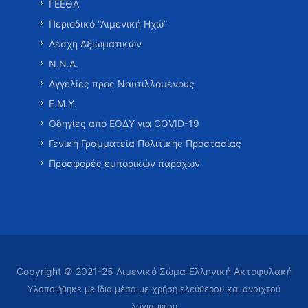
ΓΕΕΘΑ
Περιοδικό “Λιμενική Ηχώ”
Λέσχη Αξιωματικών
Ν.Ν.Α.
Αγγελίες προς Ναυτιλλομένους
Ε.Μ.Υ.
Οδηγίες από ΕΟΔΥ για COVID-19
Γενική Γραμματεία Πολιτικής Προστασίας
Προσφορές εμπορικών παρόχων
Copyright © 2021-25 Λιμενικό Σώμα-Ελληνική Ακτοφυλακή
Υλοποιήθηκε με ίδια μέσα με χρήση ελεύθερου και ανοιχτού
λογισμικού