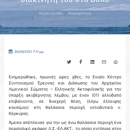
Αρχική σελίδα
Επικαιρότητα
Εντοπισμός ακυβέρνητης λέμβου και …
30/09/2021 7:11 μμ.
Ενημερώθηκε, πρωινές ώρες χθες, το Ενιαίο Κέντρο
Συντονισμού Έρευνας και Διάσωσης του Αρχηγείου
Λιμενικού Σώματος – Ελληνικής Ακτοφυλακής για την
ύπαρξη ακυβέρνητης λέμβου, με έναν (01) αλλοδαπό
επιβαίνοντα, σε δυσχερή θέση, (λόγω έλλειψης
καυσίμου) στη θαλάσσια περιοχή νοτιοδυτικά ν.
Κέρκυρας.
Άμεσα απέπλευσε για την ως άνω θαλάσσια περιοχή ένα
περιπολικό σκάφος Λ.Σ.-ΕΛ.ΑΚΤ., το οποίο εντόπισε στην