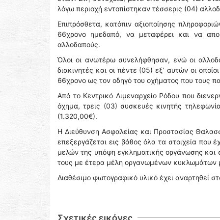
λόγω περιοχή εντοπίστηκαν τέσσερις (04) αλλοδ
Επιπρόσθετα, κατόπιν αξιοποίησης πληροφοριών
66χρονο ημεδαπό, να μεταφέρει και να απο
αλλοδαπούς.
Όλοι οι ανωτέρω συνελήφθησαν, ενώ οι αλλοδ
διακινητές και οι πέντε (05) εξ’ αυτών οι οπο
66χρονο ως τον οδηγό του οχήματος που τους π
Από το Κεντρικό Λιμεναρχείο Ρόδου που διενερ
όχημα, τρεις (03) συσκευές κινητής τηλεφωνί
(1.320,00€).
Η Διεύθυνση Ασφαλείας και Προστασίας Θαλασσ
επεξεργάζεται εις βάθος όλα τα στοιχεία που 
μελών της υπόψη εγκληματικής οργάνωσης και σ
τους με έτερα μέλη οργανωμένων κυκλωμάτων με
Διαθέσιμο φωτογραφικό υλικό έχει αναρτηθεί σ
Σχετικές εικόνες