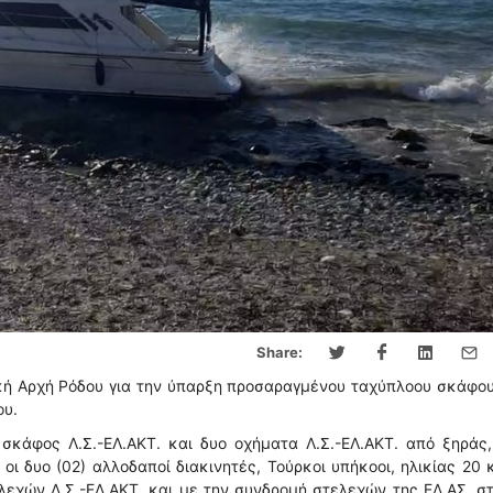
Share:
κή Αρχή Ρόδου για την ύπαρξη προσαραγμένου ταχύπλοου σκάφο
ου.
σκάφος Λ.Σ.-ΕΛ.ΑΚΤ. και δυο οχήματα Λ.Σ.-ΕΛ.ΑΚΤ. από ξηράς
οι δυο (02) αλλοδαποί διακινητές, Τούρκοι υπήκοοι, ηλικίας 20 
λεχών Λ.Σ.-ΕΛ.ΑΚΤ. και με την συνδρομή στελεχών της ΕΛ.ΑΣ. σ