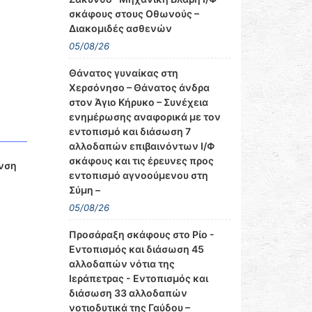
σκάφους στους Οθωνούς –
Διακομιδές ασθενών
05/08/26
Θάνατος γυναίκας στη
Χερσόνησο – Θάνατος άνδρα
στον Άγιο Κήρυκο – Συνέχεια
ενημέρωσης αναφορικά με τον
εντοπισμό και διάσωση 7
αλλοδαπών επιβαινόντων Ι/Φ
σκάφους και τις έρευνες προς
υνση
εντοπισμό αγνοούμενου στη
Σύμη –
05/08/26
Προσάραξη σκάφους στο Ρίο -
Εντοπισμός και διάσωση 45
αλλοδαπών νότια της
Ιεράπετρας - Εντοπισμός και
διάσωση 33 αλλοδαπών
νοτιοδυτικά της Γαύδου –