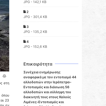
JPG - 142,1 KB
2
JPG - 301,4 KB
3
JPG - 135,2 KB
4
JPG - 152,6 KB
Επικαιρότητα
Συνέχεια ενημέρωσης
αναφορικά με τον εντοπισμό 44
αλλοδαπών στην Ιεράπετρα–
υς στη
Εντοπισμός και διάσωση 56
αλλοδαπών και σύλληψη του
, όπου
διακινητή τους στους Καλούς
και 23
Λιμένες–Εντοπισμός και
την εν