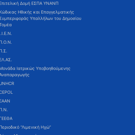
Επιτελική Δομή ΕΣΠΑ ΥΝΑΝΠ
Κώδικας Ηθικής και Επαγγελματικής
Συμπεριφοράς Υπαλλήλων του Δημοσίου
Τομέα
Ι.Ι.Ε.Ν.
Π.Ο.Ν.
Π.Σ.
ΕΛ.ΑΣ.
Μονάδα Ιατρικώς Υποβοηθούμενης
Αναπαραγωγής
UNHCR
CEPOL
ΕΑΑΝ
Π.Ν.
ΓΕΕΘΑ
Περιοδικό “Λιμενική Ηχώ”