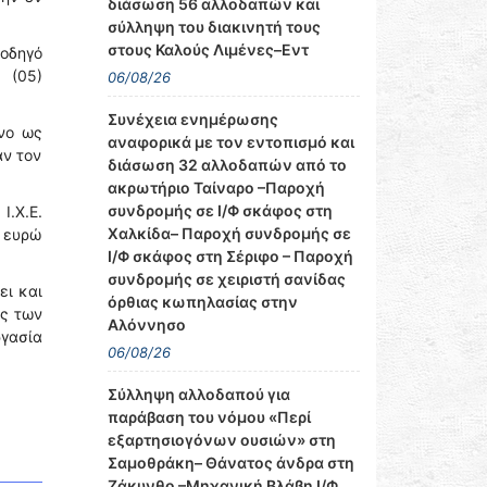
διάσωση 56 αλλοδαπών και
σύλληψη του διακινητή τους
στους Καλούς Λιμένες–Εντ
 οδηγό
 (05)
06/08/26
Συνέχεια ενημέρωσης
νο ως
αναφορικά με τον εντοπισμό και
αν τον
διάσωση 32 αλλοδαπών από το
ακρωτήριο Ταίναρο –Παροχή
συνδρομής σε Ι/Φ σκάφος στη
Ι.Χ.Ε.
Χαλκίδα– Παροχή συνδρομής σε
ι ευρώ
Ι/Φ σκάφος στη Σέριφο – Παροχή
συνδρομής σε χειριστή σανίδας
ει και
όρθιας κωπηλασίας στην
ης των
Αλόννησο
ργασία
06/08/26
Σύλληψη αλλοδαπού για
παράβαση του νόμου «Περί
εξαρτησιογόνων ουσιών» στη
Σαμοθράκη– Θάνατος άνδρα στη
Ζάκυνθο –Μηχανική Βλάβη Ι/Φ