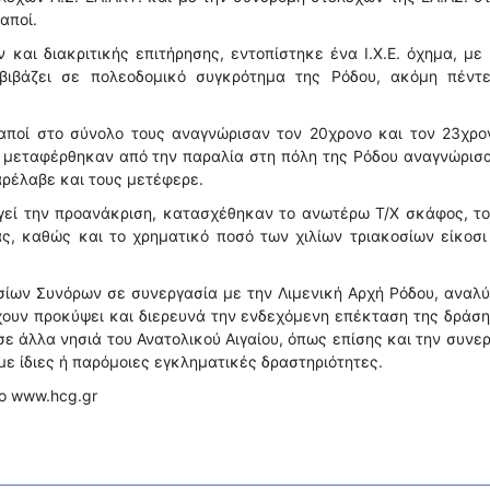
αποί.
 και διακριτικής επιτήρησης, εντοπίστηκε ένα Ι.Χ.Ε. όχημα, με
βιβάζει σε πολεοδομικό συγκρότημα της Ρόδου, ακόμη πέντε
αποί στο σύνολο τους αναγνώρισαν τον 20χρονο και τον 23χρο
ίοι μεταφέρθηκαν από την παραλία στη πόλη της Ρόδου αναγνώρισ
αρέλαβε και τους μετέφερε.
γεί την προανάκριση, κατασχέθηκαν το ανωτέρω Τ/Χ σκάφος, το 
ας, καθώς και το χρηματικό ποσό των χιλίων τριακοσίων είκοσ
ίων Συνόρων σε συνεργασία με την Λιμενική Αρχή Ρόδου, αναλύ
έχουν προκύψει και διερευνά την ενδεχόμενη επέκταση της δράσ
ε άλλα νησιά του Ανατολικού Αιγαίου, όπως επίσης και την συνε
 ίδιες ή παρόμοιες εγκληματικές δραστηριότητες.
το www.hcg.gr