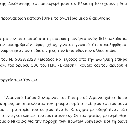
κής Διεύθυνσης και μεταφέρθηκαν σε Κλειστή Ελεγχόμενη Δομ
ην προανάκριση κατασχέθηκε το ανωτέρω μέσο διακίνησης.
 με τον εντοπισμό και τη διάσωση πενήντα ενός (51) αλλοδαπ
τις μεσημβρινές ώρες χθες, γίνεται γνωστό ότι συνελήφθησα
ναγνωρίστηκαν ως οι διακινητές των διασωθέντων αλλοδαπών.
του Ν. 5038/2023 «Είσοδος και έξοδος από την Ελληνική επικρ
α», του άρθρου 306 του Π.Κ. «Έκθεση», καθώς και του άρθρου 
ναρχείο των Χανίων.
Γ' Λιμενικό Τμήμα Σαλαμίνας του Κεντρικού Λιμεναρχείου Πειρα
καρίου, με αποτέλεσμα τον τραυματισμό του οδηγού και του συν
με τη μαρτυρία του οδηγού, ένα Ε.Ι.Χ. όχημα με οδηγό έναν 55
 τους εγκατέλειψε τραυματισμένους. Οι τραυματίες μεταφέρθη
μείο Νίκαιας για την παροχή των πρώτων βοηθειών και τη διεν