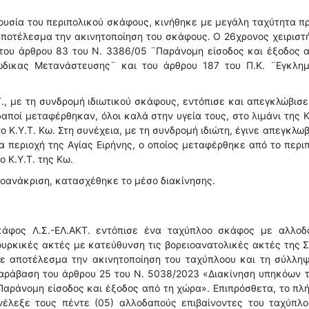
ρουσία του περιπολικού σκάφους, κινήθηκε με μεγάλη ταχύτητα π
ποτέλεσμα την ακινητοποίηση του σκάφους. Ο 26χρονος χειριστ
του άρθρου 83 του Ν. 3386/05 ¨Παράνομη είσοδος και έξοδος 
δικας Μετανάστευσης¨ και του άρθρου 187 του Π.Κ. ¨Εγκλημ
Τ., με τη συνδρομή ιδιωτικού σκάφους, εντόπισε και απεγκλώβισ
αποί μεταφέρθηκαν, όλοι καλά στην υγεία τους, στο λιμάνι της 
 Κ.Υ.Τ. Κω. Στη συνέχεια, με τη συνδρομή ιδιώτη, έγινε απεγκλω
 περιοχή της Αγίας Ειρήνης, ο οποίος μεταφέρθηκε από το περι
 Κ.Υ.Τ. της Κω.
προανάκριση, κατασχέθηκε το μέσο διακίνησης.
κάφος Λ.Σ.-ΕΛ.ΑΚΤ. εντόπισε ένα ταχύπλοο σκάφος με αλλοδ
τουρκικές ακτές με κατεύθυνση τις βορειοανατολικές ακτές της 
ε αποτέλεσμα την ακινητοποίηση του ταχύπλοου και τη σύλληψ
 παράβαση του άρθρου 25 του Ν. 5038/2023 «Διακίνηση υπηκόων 
Παράνομη είσοδος και έξοδος από τη χώρα». Επιπρόσθετα, το π
νέλεξε τους πέντε (05) αλλοδαπούς επιβαίνοντες του ταχύπλο