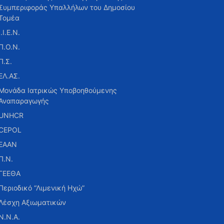
Συμπεριφοράς Υπαλλήλων του Δημοσίου
Τομέα
Ι.Ι.Ε.Ν.
Π.Ο.Ν.
Π.Σ.
ΕΛ.ΑΣ.
Μονάδα Ιατρικώς Υποβοηθούμενης
Αναπαραγωγής
UNHCR
CEPOL
ΕΑΑΝ
Π.Ν.
ΓΕΕΘΑ
Περιοδικό “Λιμενική Ηχώ”
Λέσχη Αξιωματικών
Ν.Ν.Α.