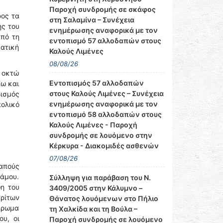
Παροχή συνδρομής σε σκάφος
ρος τα
στη Σαλαμίνα – Συνέχεια
ής του
ενημέρωσης αναφορικά με τον
από τη
εντοπισμό 57 αλλοδαπών στους
ατική
Καλούς Λιμένες
08/08/26
ε οκτώ
Εντοπισμός 57 αλλοδαπών
Κω και
στους Καλούς Λιμένες – Συνέχεια
βισμός
ενημέρωσης αναφορικά με τον
πολικό
εντοπισμό 58 αλλοδαπών στους
Καλούς Λιμένες - Παροχή
συνδρομής σε λουόμενο στην
Κέρκυρα - Διακομιδές ασθενών
07/08/26
απούς
Σάμου.
Σύλληψη για παράβαση του Ν.
η του
3409/2005 στην Κάλυμνο –
τρίτων
Θάνατος λουόμενων στο Πήλιο
λήρωμα
τη Χαλκίδα και τη Βούλα –
ου, οι
Παροχή συνδρομής σε λουόμενο