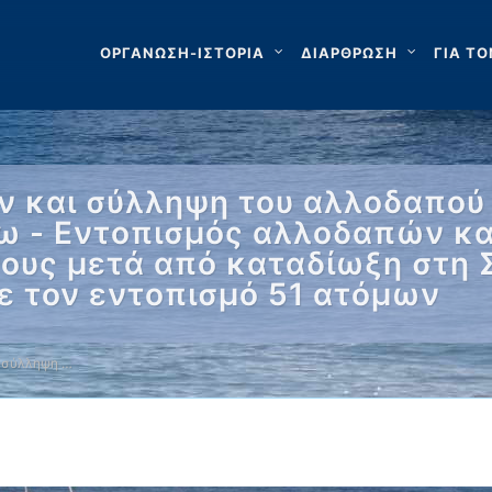
ΟΡΓΑΝΩΣΗ-ΙΣΤΟΡΙΑ
ΔΙΑΡΘΡΩΣΗ
ΓΙΑ ΤΟ
 και σύλληψη του αλλοδαπού 
ω - Εντοπισμός αλλοδαπών κα
ους μετά από καταδίωξη στη 
ε τον εντοπισμό 51 ατόμων
 σύλληψη …