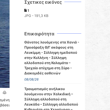
Σχετικες εικόνες
1
JPG - 191,3 KB
Επικαιρότητα
Θάνατος λουόμενης στα Χανιά -
Προσάραξη Θ/Γ σκάφους στη
Λευκίμμη - Σύλληψη ημεδαπού
στην Κυλλήνη - Σύλληψη
αλλοδαπού στη Καλαμάτα –
Τροχαίο ατύχημα στη Σύρο -
Διακομιδές ασθενών
08/08/26
Τραυματισμός ανήλικου
λουόμενου στην Χαλκιδική –
Σύλληψη αλλοδαπού στη
σμένη
Λευκάδα – Σύλληψη αλλοδαπού
ιβάσει
Κυβερνήτη στη Χερσόνησο –