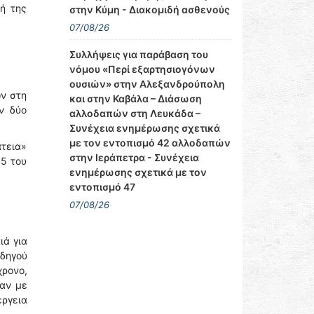
ή της
στην Κύμη - Διακομιδή ασθενούς
07/08/26
Συλλήψεις για παράβαση του
νόμου «Περί εξαρτησιογόνων
ουσιών» στην Αλεξανδρούπολη
ών στη
και στην Καβάλα – Διάσωση
ν δύο
αλλοδαπών στη Λευκάδα –
Συνέχεια ενημέρωσης σχετικά
με τον εντοπισμό 42 αλλοδαπών
άτεια»
στην Ιεράπετρα - Συνέχεια
45 του
ενημέρωσης σχετικά με τον
εντοπισμό 47
07/08/26
ιά για
οδηγού
χρονο,
καν με
έργεια