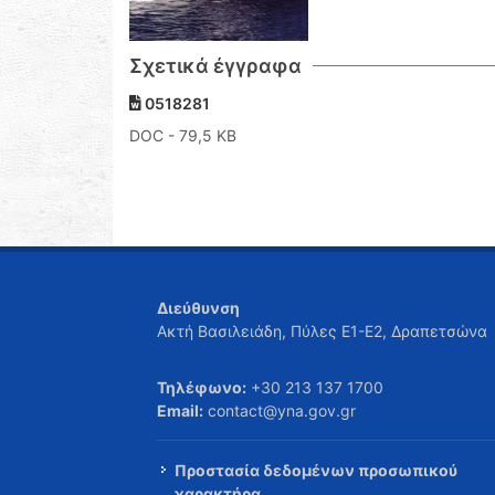
Σχετικά έγγραφα
0518281
DOC
- 79,5 KB
Διεύθυνση
Ακτή Βασιλειάδη, Πύλες Ε1-Ε2, Δραπετσώνα
Τηλέφωνο:
+30 213 137 1700
Email:
contact@yna.gov.gr
Προστασία δεδομένων προσωπικού
χαρακτήρα