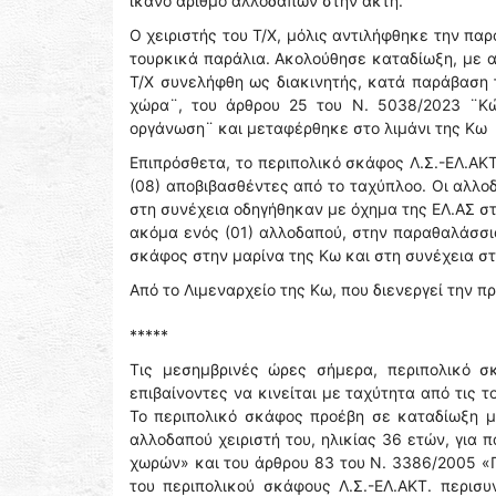
ικανό αριθμό αλλοδαπών στην ακτή.
Ο χειριστής του Τ/Χ, μόλις αντιλήφθηκε την πα
τουρκικά παράλια. Ακολούθησε καταδίωξη, με α
Τ/Χ συνελήφθη ως διακινητής, κατά παράβαση 
χώρα¨, του άρθρου 25 του Ν. 5038/2023 ¨Κώ
οργάνωση¨ και μεταφέρθηκε στο λιμάνι της Κω
Επιπρόσθετα, το περιπολικό σκάφος Λ.Σ.-ΕΛ.ΑΚ
(08) αποβιβασθέντες από το ταχύπλοο. Οι αλλοδ
στη συνέχεια οδηγήθηκαν με όχημα της ΕΛ.ΑΣ στο
ακόμα ενός (01) αλλοδαπού, στην παραθαλάσσια
σκάφος στην μαρίνα της Κω και στη συνέχεια στο
Από το Λιμεναρχείο της Κω, που διενεργεί την 
*****
Τις μεσημβρινές ώρες σήμερα, περιπολικό σ
επιβαίνοντες να κινείται με ταχύτητα από τις 
Το περιπολικό σκάφος προέβη σε καταδίωξη μ
αλλοδαπού χειριστή του, ηλικίας 36 ετών, για
χωρών» και του άρθρου 83 του Ν. 3386/2005 «
του περιπολικού σκάφους Λ.Σ.-ΕΛ.ΑΚΤ. περισυ