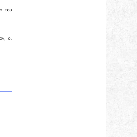
ο του
ν, οι
,