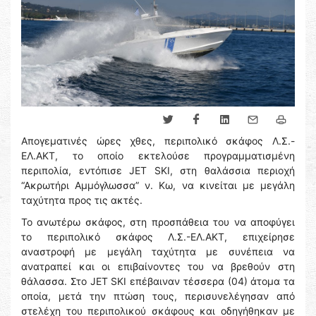
Απογεματινές ώρες χθες, περιπολικό σκάφος Λ.Σ.-
ΕΛ.ΑΚΤ, το οποίο εκτελούσε προγραμματισμένη
περιπολία, εντόπισε JET SKI, στη θαλάσσια περιοχή
“Ακρωτήρι Αμμόγλωσσα” ν. Κω, να κινείται με μεγάλη
ταχύτητα προς τις ακτές.
Το ανωτέρω σκάφος, στη προσπάθεια του να αποφύγει
το περιπολικό σκάφος Λ.Σ.-ΕΛ.ΑΚΤ, επιχείρησε
αναστροφή με μεγάλη ταχύτητα με συνέπεια να
ανατραπεί και οι επιβαίνοντες του να βρεθούν στη
θάλασσα. Στο JET SKI επέβαιναν τέσσερα (04) άτομα τα
οποία, μετά την πτώση τους, περισυνελέγησαν από
στελέχη του περιπολικού σκάφους και οδηγήθηκαν με