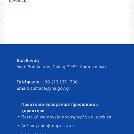
06/08/26
Διεύθυνση
Ακτή Βασιλειάδη, Πύλες Ε1-Ε2, Δραπετσώνα
Τηλέφωνο:
+30 213 137 1700
Email:
contact@yna.gov.gr
Προστασία δεδομένων προσωπικού
χαρακτήρα
Πολιτική για αρχεία καταγραφής και cookies
Δήλωση προσβασιμότητας