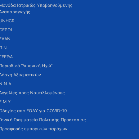
Μονάδα Ιατρικώς Υποβοηθούμενης
Αναπαραγωγής
UNHCR
CEPOL
ΕΑΑΝ
Π.Ν.
ΓΕΕΘΑ
Περιοδικό “Λιμενική Ηχώ”
Λέσχη Αξιωματικών
Ν.Ν.Α.
Αγγελίες προς Ναυτιλλομένους
Ε.Μ.Υ.
Οδηγίες από ΕΟΔΥ για COVID-19
Γενική Γραμματεία Πολιτικής Προστασίας
Προσφορές εμπορικών παρόχων