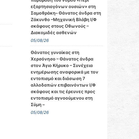
εξαρτησιογόνων ουσιών» στη
Σαμοθράκη– Θάνατος άνδρα στη
Ζάκυνθο –Μηχανική Βλάβη Ι/Φ
σκάφους στους Οθωνούς –
Διακομιδές ασθενών
05/08/26
Θάνατος γυναίκας στη
Χερσόνησο – Θάνατος άνδρα
στον Άγιο Κήρυκο – Συνέχεια
ενημέρωσης αναφορικά με τον
εντοπισμό και διάσωση 7
αλλοδαπών επιβαινόντων Ι/Φ
σκάφους και τις έρευνες προς
εντοπισμό αγνοούμενου στη
Σύμη –
05/08/26