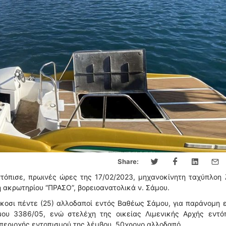
Share:
τόπισε, πρωινές ώρες της 17/02/2023, μηχανοκίνητη ταχύπλοη
 ακρωτηρίου “ΠΡΑΣΟ”, βορειοανατολικά ν. Σάμου.
κοσι πέντε (25) αλλοδαποί εντός Βαθέως Σάμου, για παράνομη 
ου 3386/05, ενώ στελέχη της οικείας Λιμενικής Αρχής εντόπ
 περιοχής εντοπισμού της λέμβου, 50χρονο αλλοδαπό.