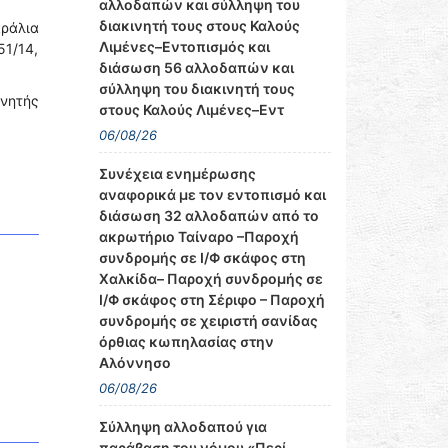
αλλοδαπών και σύλληψη του
διακινητή τους στους Καλούς
αράλια
Λιμένες–Εντοπισμός και
1/14,
διάσωση 56 αλλοδαπών και
σύλληψη του διακινητή τους
ινητής
στους Καλούς Λιμένες–Εντ
06/08/26
Συνέχεια ενημέρωσης
αναφορικά με τον εντοπισμό και
διάσωση 32 αλλοδαπών από το
ακρωτήριο Ταίναρο –Παροχή
συνδρομής σε Ι/Φ σκάφος στη
Χαλκίδα– Παροχή συνδρομής σε
Ι/Φ σκάφος στη Σέριφο – Παροχή
συνδρομής σε χειριστή σανίδας
όρθιας κωπηλασίας στην
Αλόννησο
06/08/26
Σύλληψη αλλοδαπού για
παράβαση του νόμου «Περί