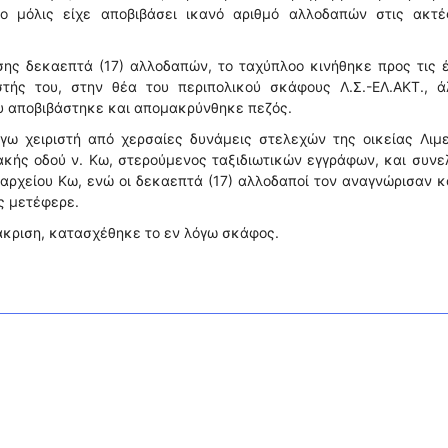
ο μόλις είχε αποβιβάσει ικανό αριθμό αλλοδαπών στις ακτέ
σης δεκαεπτά (17) αλλοδαπών, το ταχύπλοο κινήθηκε προς τις 
στής του, στην θέα του περιπολικού σκάφους Λ.Σ.-ΕΛ.ΑΚΤ., ά
υ αποβιβάστηκε και απομακρύνθηκε πεζός.
γω χειριστή από χερσαίες δυνάμεις στελεχών της οικείας Λιμε
ιακής οδού ν. Κω, στερούμενος ταξιδιωτικών εγγράφων, και συν
αρχείου Κω, ενώ οι δεκαεπτά (17) αλλοδαποί τον αναγνώρισαν κ
ς μετέφερε.
άκριση, κατασχέθηκε το εν λόγω σκάφος.