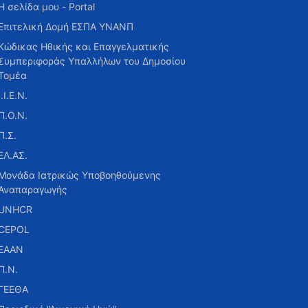
Η σελίδα μου - Portal
Επιτελική Δομή ΕΣΠΑ ΥΝΑΝΠ
Κώδικας Ηθικής και Επαγγελματικής
Συμπεριφοράς Υπαλλήλων του Δημοσίου
Τομέα
Ι.Ι.Ε.Ν.
Π.Ο.Ν.
Π.Σ.
ΕΛ.ΑΣ.
Μονάδα Ιατρικώς Υποβοηθούμενης
Αναπαραγωγής
UNHCR
CEPOL
ΕΑΑΝ
Π.Ν.
ΓΕΕΘΑ