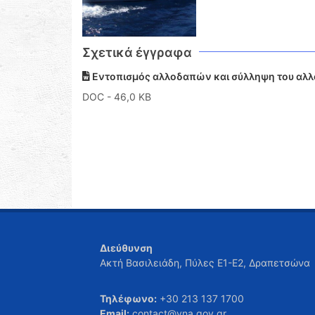
Σχετικά έγγραφα
Εντοπισμός αλλοδαπών και σύλληψη του αλλ
DOC
- 46,0 KB
Διεύθυνση
Ακτή Βασιλειάδη, Πύλες Ε1-Ε2, Δραπετσώνα
Τηλέφωνο:
+30 213 137 1700
Email:
contact@yna.gov.gr