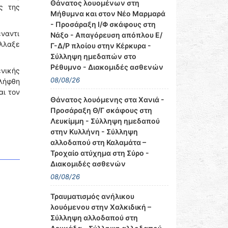
Θάνατος λουομένων στη
ς της
Μήθυμνα και στον Νέο Μαρμαρά
- Προσάραξη Ι/Φ σκάφους στη
έναντι
Νάξο - Απαγόρευση απόπλου Ε/
λλαξε
Γ-Δ/Ρ πλοίου στην Κέρκυρα -
Σύλληψη ημεδαπών στο
Ρέθυμνο - Διακομιδές ασθενών
νικής
08/08/26
ελήφθη
αι τον
Θάνατος λουόμενης στα Χανιά -
Προσάραξη Θ/Γ σκάφους στη
Λευκίμμη - Σύλληψη ημεδαπού
στην Κυλλήνη - Σύλληψη
αλλοδαπού στη Καλαμάτα –
Τροχαίο ατύχημα στη Σύρο -
Διακομιδές ασθενών
08/08/26
Τραυματισμός ανήλικου
λουόμενου στην Χαλκιδική –
Σύλληψη αλλοδαπού στη