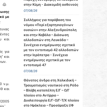
στην Κύμη - Διακομιδή ασθενούς
07/08/26
ρωσης
κά με
Συλλήψεις για παράβαση του
ς
νόμου «Περί εξαρτησιογόνων
τυνας
ουσιών» στην Αλεξανδρούπολη
θέντες
και στην Καβάλα – Διάσωση
υ και
αλλοδαπών στη Λευκάδα –
Συνέχεια ενημέρωσης σχετικά
με τον εντοπισμό 42 αλλοδαπών
ς για
στην Ιεράπετρα - Συνέχεια
η” και
ενημέρωσης σχετικά με τον
νων.
εντοπισμό 47
07/08/26
Θάνατος άνδρα στη Χαλκιδική –
0 ν.μ.
Τραυματισμός ναυτικού στη Ρόδο
39 και
– Βλάβη καταπέλτη Ε/Γ – Ο/Γ
πλοίου στο Αντίρριο –
Δυσλειτουργία Ε/Γ-Ο/Γ-Τ/Χ πλοίου
/2005
στο Ηράκλειο – Προσάραξη Ι/Φ
ία¨.