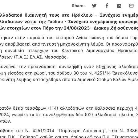
Share:
λλοδαπού διακινητή τους στο Ηράκλειο - Συνέχεια ενημέ
αλλοδαπών νότια της Γαύδου - Συνέχεια ενημέρωσης αναφορι
ών στοιχείων στον Πόρο την 24/08/2023 – Διακομιδή ασθενού
στηκαν στην παραλία του οικισμού Αγίου Ιωάννη του δήμου Γόρ
ίχαν αποβιβαστεί από πνευστή μηχανοκίνητη λέμβο. Οι προαναφερ
 συνοδεία στελεχών του Κεντρικού Λιμεναρχείου Ηρακλείο
σεων (Τ.Α.Ε.) ΕΛ.ΑΣ. Μεσσαράς.
διενεργεί την προανάκριση, συνελήφθη ένας 50χρονος αλλοδαπό
η είσοδος στη χώρα”, του άρθρου 30 του Ν. 4251/14 “Διευκόλυνσ
νοκίνητη λέμβος κατασχέθηκε από το Λιμενικό Σταθμό Καλών Λιμέ
κατόν δέκα τεσσάρων (114) αλλοδαπών στη θαλάσσια περιοχή 4
024, γνωρίζεται ότι συνελήφθησαν δύο (02) αλλοδαποί, ηλικίας 
απών.
ράβαση του Ν. 4251/2014 ¨Παράνομη Διακίνηση¨, του Ν. 3386
ου Π.Κ. ¨Έκθεση¨ καθώς και του άρθρου 45 του Π.Κ. ¨Συναυτουργ