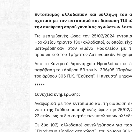
Εντοπισμός αλλοδαπών και σύλληψη του α
σχετικά με τον εντοπισμό και διάσωση 114 
την ανεύρεση σορού γυναίκας αγνώστων λοιπ
Τις μεσημβρινές ώρες την 25/02/2024 εντοπί
Ηρακλείου τριάντα (30) αλλοδαποί, οι οποίοι ε
μεταφέρθηκαν στον λιμένα Ηρακλείου με τη
προσωπικού του Τμήματος Αστυνομικών Επιχειρή
Από το Κεντρικό Λιμεναρχείο Ηρακλείου που 
παράβαση του άρθρου 83 του Ν. 336/05 “Παράνομ
του άρθρου 306 Π.Κ. “Έκθεση”. Η πνευστή μηχα
*****
Συνέχεια ενημέρωσης:
Αναφορικά με τον εντοπισμό και τη διάσωση ε
νότια της Γαύδου μεσημβρινές ώρες την 25/02/2
22 ετών, ως οι διακινητές των υπόλοιπων αλλοδ
Οι δύο (02) αλλοδαποί συνελήφθησαν για πα
¨Παράνομη είσοδος στη χώρα¨, του άρθρου 306 τ