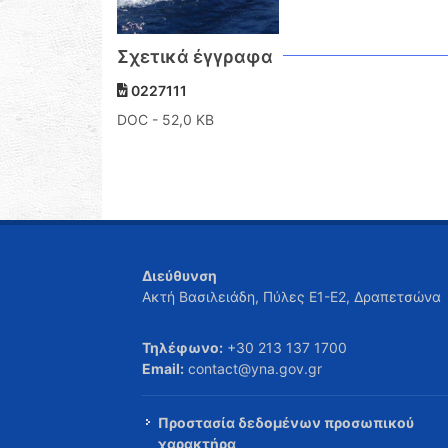
Σχετικά έγγραφα
0227111
DOC
- 52,0 KB
Διεύθυνση
Ακτή Βασιλειάδη, Πύλες Ε1-Ε2, Δραπετσώνα
Τηλέφωνο:
+30 213 137 1700
Email:
contact@yna.gov.gr
Προστασία δεδομένων προσωπικού
χαρακτήρα