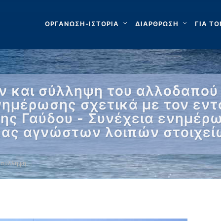
ΟΡΓΑΝΩΣΗ-ΙΣΤΟΡΙΑ
ΔΙΑΡΘΡΩΣΗ
ΓΙΑ ΤΟ
 και σύλληψη του αλλοδαπού 
νημέρωσης σχετικά με τον εντ
ης Γαύδου - Συνέχεια ενημέρ
κας αγνώστων λοιπών στοιχεί
 σύλληψη …