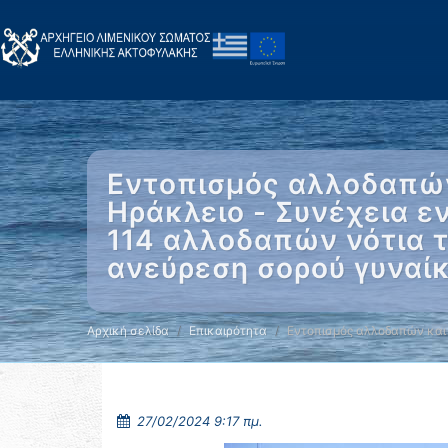
Εντοπισμός αλλοδαπών
Ηράκλειο - Συνέχεια ε
114 αλλοδαπών νότια τ
ανεύρεση σορού γυναί
Αρχική σελίδα
Επικαιρότητα
Εντοπισμός αλλοδαπών και
27/02/2024 9:17 πμ.