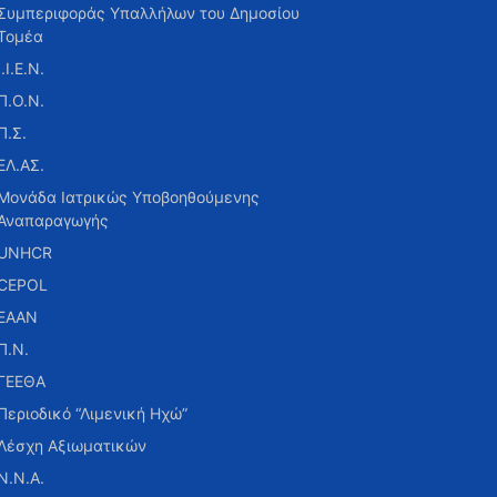
Συμπεριφοράς Υπαλλήλων του Δημοσίου
Τομέα
Ι.Ι.Ε.Ν.
Π.Ο.Ν.
Π.Σ.
ΕΛ.ΑΣ.
Μονάδα Ιατρικώς Υποβοηθούμενης
Αναπαραγωγής
UNHCR
CEPOL
ΕΑΑΝ
Π.Ν.
ΓΕΕΘΑ
Περιοδικό “Λιμενική Ηχώ”
Λέσχη Αξιωματικών
Ν.Ν.Α.