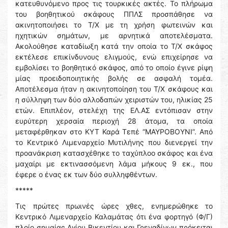
κατευθυνόμενο προς τις τουρκικές ακτές. Το πλήρωμα
του βοηθητικού σκάφους ΠΠΛΣ προσπάθησε να
ακινητοποιήσει το Τ/Χ με τη χρήση φωτεινών και
ηχητικών σημάτων, με αρνητικά αποτελέσματα.
Ακολούθησε καταδίωξη κατά την οποία το Τ/Χ σκάφος
εκτέλεσε επικίνδυνους ελιγμούς, ενώ επιχείρησε να
εμβολίσει το βοηθητικό σκάφος, από το οποίο έγινε ρίψη
μίας προειδοποιητικής βολής σε ασφαλή τομέα.
Αποτέλεσμα ήταν η ακινητοποίηση του Τ/Χ σκάφους και
η σύλληψη των δύο αλλοδαπών χειριστών του, ηλικίας 25
ετών. Επιπλέον, στελέχη της ΕΛ.ΑΣ εντόπισαν στην
ευρύτερη χερσαία περιοχή 28 άτομα, τα οποία
μεταφέρθηκαν στο ΚΥΤ Καρά Τεπέ “ΜΑΥΡΟΒΟΥΝΙ”. Από
το Κεντρικό Λιμεναρχείο Μυτιλήνης που διενεργεί την
προανάκριση κατασχέθηκε το ταχύπλοο σκάφος και ένα
μαχαίρι με εκτινασσόμενη λάμα μήκους 9 εκ., που
έφερε ο ένας εκ των δύο συλληφθέντων.
*****
Τις πρώτες πρωινές ώρες χθες, ενημερώθηκε το
Κεντρικό Λιμεναρχείο Καλαμάτας ότι ένα φορτηγό (Φ/Γ)
πλοίο σημαίας Αγίου Βικεντίου και Γρεναδίνων πρόκειται