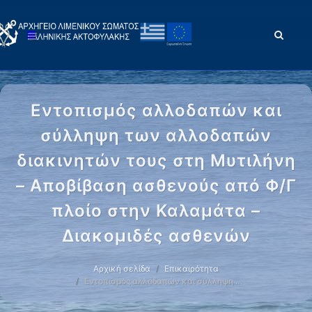
Εντοπισμός αλλοδαπών και
σύλληψη των αλλοδαπών
διακινητών τους στη Μυτιλήνη
– Αποβίβαση ασθενούς από Φ/Γ
πλοίο στην Καλαμάτα –
Διακομιδές ασθενών
Αρχική σελίδα
Επικαιρότητα
Εντοπισμός αλλοδαπών και σύλληψη …