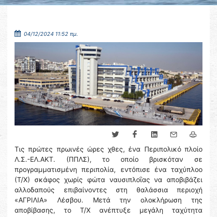
04/12/2024 11:52 πμ.
Τις πρώτες πρωινές ώρες χθες, ένα Περιπολικό πλοίο
Λ.Σ.-ΕΛ.ΑΚΤ. (ΠΠΛΣ), το οποίο βρισκόταν σε
προγραμματισμένη περιπολία, εντόπισε ένα ταχύπλοο
(Τ/Χ) σκάφος χωρίς φώτα ναυσιπλοΐας να αποβιβάζει
αλλοδαπούς επιβαίνοντες στη θαλάσσια περιοχή
«ΑΓΡΙΛΙΑ» Λέσβου. Μετά την ολοκλήρωση της
αποβίβασης, το Τ/Χ ανέπτυξε μεγάλη ταχύτητα