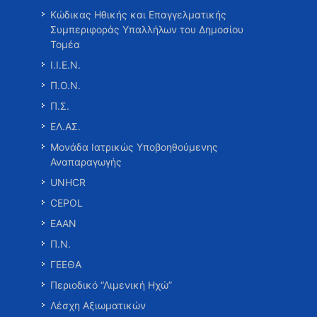
Κώδικας Ηθικής και Επαγγελματικής
Συμπεριφοράς Υπαλλήλων του Δημοσίου
Τομέα
Ι.Ι.Ε.Ν.
Π.Ο.Ν.
Π.Σ.
ΕΛ.ΑΣ.
Μονάδα Ιατρικώς Υποβοηθούμενης
Αναπαραγωγής
UNHCR
CEPOL
ΕΑΑΝ
Π.Ν.
ΓΕΕΘΑ
Περιοδικό “Λιμενική Ηχώ”
Λέσχη Αξιωματικών