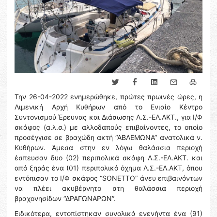
Την 26-04-2022 ενημερώθηκε, πρώτες πρωινές ώρες, η
Λιμενική Αρχή Κυθήρων από το Ενιαίο Κέντρο
Συντονισμού Έρευνας και Διάσωσης Λ.Σ.-ΕΛ.ΑΚΤ., για Ι/Φ
σκάφος (α.λ.σ.) με αλλοδαπούς επιβαίνοντες, το οποίο
προσέγγισε σε βραχώδη ακτή “ΑΒΛΕΜΩΝΑ” ανατολικά ν.
Κυθήρων. Άμεσα στην εν λόγω θαλάσσια περιοχή
έσπευσαν δυο (02) περιπολικά σκάφη Λ.Σ.-ΕΛ.ΑΚΤ. και
από ξηράς ένα (01) περιπολικό όχημα Λ.Σ.-ΕΛ.ΑΚΤ, όπου
εντόπισαν το Ι/Φ σκάφος “SONETTO” άνευ επιβαινόντων
να πλέει ακυβέρνητο στη θαλάσσια περιοχή
βραχονησίδων “ΔΡΑΓΩΝΑΡΩΝ”.
Ειδικότερα, εντοπίστηκαν συνολικά ενενήντα ένα (91)