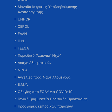
Μονάδα Ιατρικώς Υποβοηθούμενης
Αναπαραγωγής
UNHCR
CEPOL
ΕΑΑΝ
Π.Ν.
ΓΕΕΘΑ
Περιοδικό “Λιμενική Ηχώ”
Λέσχη Αξιωματικών
Ν.Ν.Α.
Αγγελίες προς Ναυτιλλομένους
Ε.Μ.Υ.
Οδηγίες από ΕΟΔΥ για COVID-19
Γενική Γραμματεία Πολιτικής Προστασίας
Προσφορές εμπορικών παρόχων