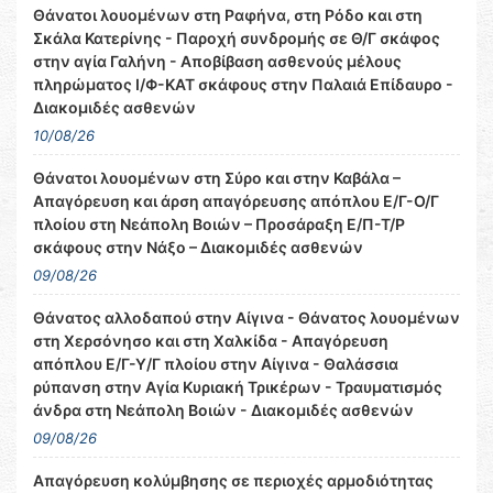
Θάνατοι λουομένων στη Ραφήνα, στη Ρόδο και στη
Σκάλα Κατερίνης - Παροχή συνδρομής σε Θ/Γ σκάφος
στην αγία Γαλήνη - Αποβίβαση ασθενούς μέλους
πληρώματος Ι/Φ-ΚΑΤ σκάφους στην Παλαιά Επίδαυρο -
Διακομιδές ασθενών
10/08/26
Θάνατοι λουομένων στη Σύρο και στην Καβάλα –
Απαγόρευση και άρση απαγόρευσης απόπλου Ε/Γ-Ο/Γ
πλοίου στη Νεάπολη Βοιών – Προσάραξη Ε/Π-Τ/Ρ
σκάφους στην Νάξο – Διακομιδές ασθενών
09/08/26
Θάνατος αλλοδαπού στην Αίγινα - Θάνατος λουομένων
στη Χερσόνησο και στη Χαλκίδα - Απαγόρευση
απόπλου Ε/Γ-Υ/Γ πλοίου στην Αίγινα - Θαλάσσια
ρύπανση στην Αγία Κυριακή Τρικέρων - Τραυματισμός
άνδρα στη Νεάπολη Βοιών - Διακομιδές ασθενών
09/08/26
Απαγόρευση κολύμβησης σε περιοχές αρμοδιότητας