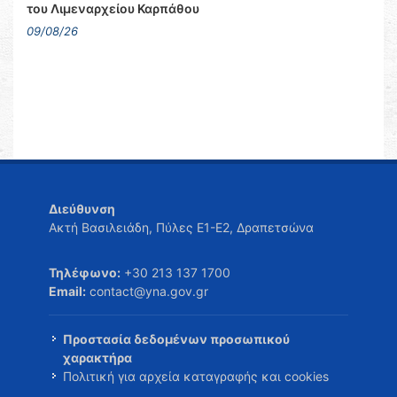
του Λιμεναρχείου Καρπάθου
09/08/26
Διεύθυνση
Ακτή Βασιλειάδη, Πύλες Ε1-Ε2, Δραπετσώνα
Τηλέφωνο:
+30 213 137 1700
Email:
contact@yna.gov.gr
Προστασία δεδομένων προσωπικού
χαρακτήρα
Πολιτική για αρχεία καταγραφής και cookies