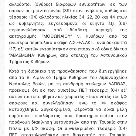
αλλοδαποί (άνδρες) διάφορων εθνικοτήτων, εκ των
οποίων οι τριάντα εννέα (39) ήταν ανήλικοι, καθώς και
τέσσερις (04) αλλοδαποί ηλικίας 34, 22, 20 και 44 ετών
ως κυβερνήτες. Συγκεκριμένα, οι εξήντα έξι (66)
περισυνελέγησαν από δύσβατη περιοχή της
ακτογραμμής “ΜΟΘΩΝΑΙΟΥ” ν. Κυθήρων από τα
ανωτέρω περιπολικά σκάφη Λ.Σ.-ΕΛ.ΑΚΤ., ενώ δεκαεπτά
(17) εξ' αυτών εντοπίστηκαν στο επαρχιακό οδικό δίκτυο
“ΑΒΛΕΜΩΝΑ” Κυθήρων, από στελέχη του Αστυνομικού
Τμήματος Κυθήρων.
Κατά τη διάρκεια της προανάκρισης που διενεργήθηκε
από το Β' Λιμενικό Τμήμα Κυθήρων του Λιμεναρχείου
Νεάπολης Βοιών, με τη συνδρομή στελεχών ΔΑΠΘΑΣ,
προέκυψε ότι εκ των ανωτέρω ΠΕΠ τέσσερις (04) εξ’
αυτών ταυτοποιήθηκαν ως χειριστές – διακινητές του Ι/Φ
σκάφους και συνελήφθησαν, ενώ το Ι/Φ σκάφος
κατασχέθηκε. Συγκεκριμένα, φέρονται να είναι μέλη
ευρύτερου κυκλώματος που δραστηριοποιείται στην
παράνομη διακίνηση μεταναστών από την Τουρκία στην
Ιταλία με Ι/Φ σκάφη. Οι συγκεκριμένοι τέσσερις (04)
ΠΕΠ στρατολογήθηκαν από διακινητές στη Τουρκία,