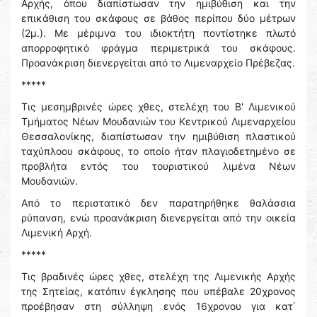
Αρχής, όπου διαπίστωσαν την ημιβύθιση και την
επικάθιση του σκάφους σε βάθος περίπου δύο μέτρων
(2μ.). Με μέριμνα του ιδιοκτήτη ποντίστηκε πλωτό
απορροφητικό φράγμα περιμετρικά του σκάφους.
Προανάκριση διενεργείται από το Λιμεναρχείο Πρέβεζας.
*****
Τις μεσημβρινές ώρες χθες, στελέχη του Β' Λιμενικού
Τμήματος Νέων Μουδανιών του Κεντρικού Λιμεναρχείου
Θεσσαλονίκης, διαπίστωσαν την ημιβύθιση πλαστικού
ταχύπλοου σκάφους, το οποίο ήταν πλαγιοδετημένο σε
προβλήτα εντός του τουριστικού λιμένα Νέων
Μουδανιών.
Από το περιστατικό δεν παρατηρήθηκε θαλάσσια
ρύπανση, ενώ προανάκριση διενεργείται από την οικεία
Λιμενική Αρχή.
*****
Τις βραδινές ώρες χθες, στελέχη της Λιμενικής Αρχής
της Σητείας, κατόπιν έγκλησης που υπέβαλε 20χρονος
προέβησαν στη σύλληψη ενός 16χρονου για κατ΄