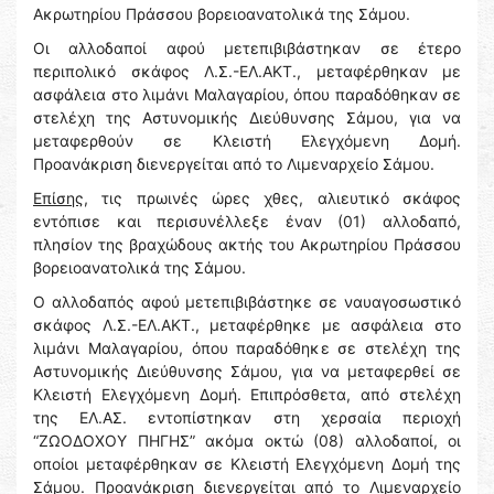
Ακρωτηρίου Πράσσου βορειοανατολικά της Σάμου.
Οι αλλοδαποί αφού μετεπιβιβάστηκαν σε έτερο
περιπολικό σκάφος Λ.Σ.-ΕΛ.ΑΚΤ., μεταφέρθηκαν με
ασφάλεια στο λιμάνι Μαλαγαρίου, όπου παραδόθηκαν σε
στελέχη της Αστυνομικής Διεύθυνσης Σάμου, για να
μεταφερθούν σε Κλειστή Ελεγχόμενη Δομή.
Προανάκριση διενεργείται από το Λιμεναρχείο Σάμου.
Επίσης
, τις πρωινές ώρες χθες, αλιευτικό σκάφος
εντόπισε και περισυνέλλεξε έναν (01) αλλοδαπό,
πλησίον της βραχώδους ακτής του Ακρωτηρίου Πράσσου
βορειοανατολικά της Σάμου.
Ο αλλοδαπός αφού μετεπιβιβάστηκε σε ναυαγοσωστικό
σκάφος Λ.Σ.-ΕΛ.ΑΚΤ., μεταφέρθηκε με ασφάλεια στο
λιμάνι Μαλαγαρίου, όπου παραδόθηκε σε στελέχη της
Αστυνομικής Διεύθυνσης Σάμου, για να μεταφερθεί σε
Κλειστή Ελεγχόμενη Δομή. Επιπρόσθετα, από στελέχη
της ΕΛ.ΑΣ. εντοπίστηκαν στη χερσαία περιοχή
“ΖΩΟΔΟΧΟΥ ΠΗΓΗΣ” ακόμα οκτώ (08) αλλοδαποί, οι
οποίοι μεταφέρθηκαν σε Κλειστή Ελεγχόμενη Δομή της
Σάμου. Προανάκριση διενεργείται από το Λιμεναρχείο