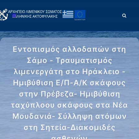
Εντοπισμός αλλοδαπών στη
Σάμο - Τραυματισμός
λιμενεργάτη στο Ηράκλειο -
Ημιβύθιση Ε/Π-Α/Κ σκάφους
στην Πρέβεζα- Ημιβύθιση
ταχύπλοου σκάφους στα Νέα
Μουδανιά- Σύλληψη ατόμων
στη Σητεία-Διακομιδές
ασθενών