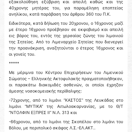
εξακολούθηση εξύβριση και απειλή καθώς και της
40χρονης μητέρας του, για παραμέληση εποπτείας
ανηλίκου, κατά παράβαση του άρθρου 360 του Π.Κ.
Ειδικότερα, κατά δήλωση του 20χρονου, ο 16χρονος μαζί
με έτερο 16χρονο προέβησαν σε εκφοβισμό και απειλή
εις βάρος του, εντός της χερσαίας ζώνης του λιμανιού
της Σητείας. Από το Λιμεναρχείο Σητείας που διενεργεί
την προανάκριση, αναζητούνται ο έτερος 16χρονος και
οι γονείς του.
*****
Με μέριμνα του Κέντρου Επιχειρήσεων του Λιμενικού
Σώματος – Ελληνικής Ακτοφυλακής πραγματοποιήθηκαν,
οι παρακάτω διακομιδές ασθενών, οι οποίοι έχρηζαν
άμεσης νοσοκομειακής περίθαλψης:
-72χρονης, από το λιμάνι “ΚΑΣΤΟΣ” της Λευκάδας στο
λιμάνι “ΜΥΤΙΚΑ” της Αιτωλοακαρνανίας, με το Θ/Τ
“ΝΤΟΛΦΙΝ ΕΞΠΡΕΣ ΙΙ” Ν.Λ. 313 και
-66χρονου, από το λιμάνι της Σκοπέλου στο λιμάνι του
Βόλου, με περιπολικό σκάφος Λ.Σ.-ΕΛ.ΑΚΤ..