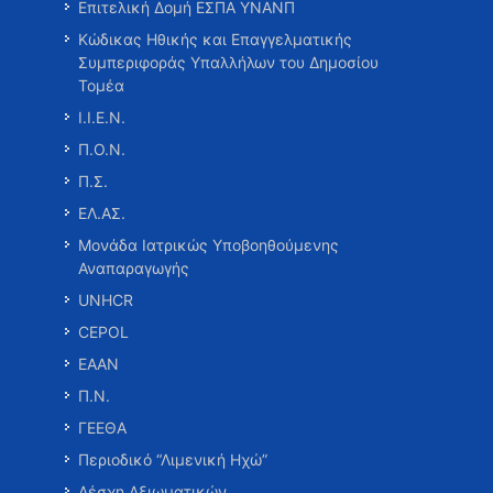
Επιτελική Δομή ΕΣΠΑ ΥΝΑΝΠ
Κώδικας Ηθικής και Επαγγελματικής
Συμπεριφοράς Υπαλλήλων του Δημοσίου
Τομέα
Ι.Ι.Ε.Ν.
Π.Ο.Ν.
Π.Σ.
ΕΛ.ΑΣ.
Μονάδα Ιατρικώς Υποβοηθούμενης
Αναπαραγωγής
UNHCR
CEPOL
ΕΑΑΝ
Π.Ν.
ΓΕΕΘΑ
Περιοδικό “Λιμενική Ηχώ”
Λέσχη Αξιωματικών