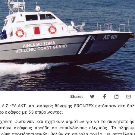
Share:
ς Λ.Σ.-ΕΛ.ΑΚΤ. και σκάφος δύναμης FRONTEX εντόπισαν στη θαλ
ρο σκάφος με 53 επιβαίνοντες.
 χρήση φωτεινών και ηχητικών σημάτων για να το ακινητοποιήσ
ωτέρω σκάφους προέβη σε επικίνδυνους ελιγμούς. Το πλήρωμ
ε ρίψη προειδοποιητικών βολών σε ασφαλή τομέα, με αποτέλεσμ