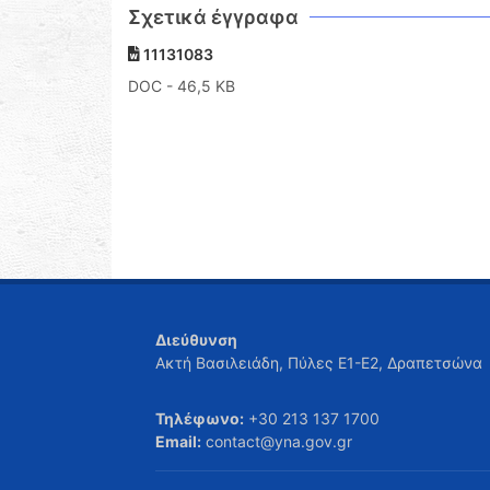
Σχετικά έγγραφα
11131083
DOC
- 46,5 KB
Διεύθυνση
Ακτή Βασιλειάδη, Πύλες Ε1-Ε2, Δραπετσώνα
Τηλέφωνο:
+30 213 137 1700
Email:
contact@yna.gov.gr