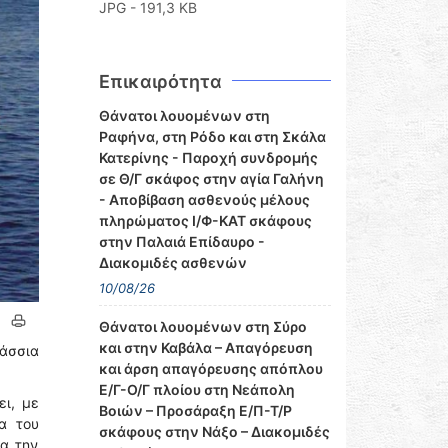
JPG - 191,3 KB
Επικαιρότητα
Θάνατοι λουομένων στη
Ραφήνα, στη Ρόδο και στη Σκάλα
Κατερίνης - Παροχή συνδρομής
σε Θ/Γ σκάφος στην αγία Γαλήνη
- Αποβίβαση ασθενούς μέλους
πληρώματος Ι/Φ-ΚΑΤ σκάφους
στην Παλαιά Επίδαυρο -
Διακομιδές ασθενών
10/08/26
Θάνατοι λουομένων στη Σύρο
και στην Καβάλα – Απαγόρευση
άσσια
και άρση απαγόρευσης απόπλου
Ε/Γ-Ο/Γ πλοίου στη Νεάπολη
ει, με
Βοιών – Προσάραξη Ε/Π-Τ/Ρ
α του
σκάφους στην Νάξο – Διακομιδές
α την