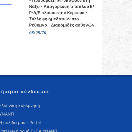
- Προσάραξη Ι/Φ σκάφους στη
Νάξο - Απαγόρευση απόπλου Ε/
Γ-Δ/Ρ πλοίου στην Κέρκυρα -
Σύλληψη ημεδαπών στο
Ρέθυμνο - Διακομιδές ασθενών
08/08/26
ρήσιμοι σύνδεσμοι
Ελληνική κυβέρνηση
ΥΝΑΝΠ
Η σελίδα μου - Portal
Επιτελική Δομή ΕΣΠΑ ΥΝΑΝΠ