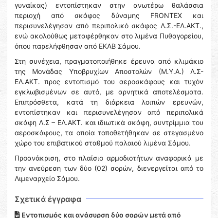
γυναίκας) εντοπίστηκαν στην ανωτέρω θαλάσσια
περιοχή από σκάφος δύναμης FRONTEX και
περισυνελέγησαν από περιπολικό σκάφος Λ.Σ.-ΕΛ.ΑΚΤ.,
ενώ ακολούθως μεταφέρθηκαν στο λιμένα Πυθαγορείου,
όπου παρελήφθησαν από ΕΚΑΒ Σάμου.
Στη συνέχεια, πραγματοποιήθηκε έρευνα από κλιμάκιο
της Μονάδας Υποβρυχίων Αποστολών (Μ.Υ.Α.) Λ.Σ-
ΕΛ.ΑΚΤ. προς εντοπισμό του αεροσκάφους και τυχόν
εγκλωβισμένων σε αυτό, με αρνητικά αποτελέσματα.
Επιπρόσθετα, κατά τη διάρκεια λοιπών ερευνών,
εντοπίστηκαν και περισυνελέγησαν από περιπολικά
σκάφη Λ.Σ – ΕΛ.ΑΚΤ. και ιδιωτικά σκάφη, συντρίμμια του
αεροσκάφους, τα οποία τοποθετήθηκαν σε στεγασμένο
χώρο του επιβατικού σταθμού παλαιού λιμένα Σάμου.
Προανάκριση, στο πλαίσιο αρμοδιοτήτων αναφορικά με
την ανεύρεση των δύο (02) σορών, διενεργείται από το
Λιμεναρχείο Σάμου.
Σχετικά έγγραφα
Εντοπισμός και ανάσυρση δύο σορών μετά από