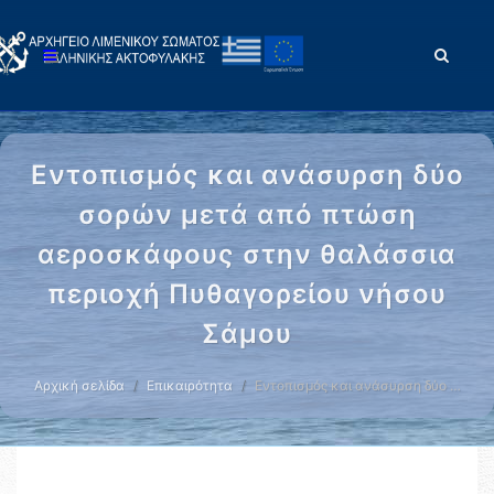
Εντοπισμός και ανάσυρση δύο
σορών μετά από πτώση
αεροσκάφους στην θαλάσσια
περιοχή Πυθαγορείου νήσου
Σάμου
Αρχική σελίδα
Επικαιρότητα
Εντοπισμός και ανάσυρση δύο …