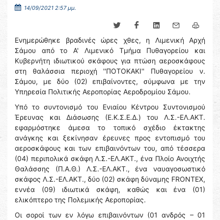
14/09/2021 2:57 μμ.
Ενημερώθηκε βραδινές ώρες χθες, η Λιμενική Αρχή
Σάμου από το Α' Λιμενικό Τμήμα Πυθαγορείου και
Κυβερνήτη ιδιωτικού σκάφους για πτώση αεροσκάφους
στη θαλάσσια περιοχή ''ΠΟΤΟΚΑΚΙ'' Πυθαγορείου ν.
Σάμου, με δύο (02) επιβαίνοντες, σύμφωνα με την
Υπηρεσία Πολιτικής Αεροπορίας Αεροδρομίου Σάμου.
Υπό το συντονισμό του Ενιαίου Κέντρου Συντονισμού
Έρευνας και Διάσωσης (Ε.Κ.Σ.Ε.Δ.) του Λ.Σ.-ΕΛ.ΑΚΤ.
εφαρμόστηκε άμεσα το τοπικό σχέδιο έκτακτης
ανάγκης και ξεκίνησαν έρευνες προς εντοπισμό του
αεροσκάφους και των επιβαινόντων του, από τέσσερα
(04) περιπολικά σκάφη Λ.Σ.-ΕΛ.ΑΚΤ., ένα Πλοίο Ανοιχτής
Θαλάσσης (Π.Α.Θ.) Λ.Σ.-ΕΛ.ΑΚΤ., ένα ναυαγοσωστικό
σκάφος Λ.Σ.-ΕΛ.ΑΚΤ., δύο (02) σκάφη δύναμης FRONTEX,
εννέα (09) ιδιωτικά σκάφη, καθώς και ένα (01)
ελικόπτερο της Πολεμικής Αεροπορίας.
Οι σοροί των εν λόγω επιβαινόντων (01 ανδρός – 01