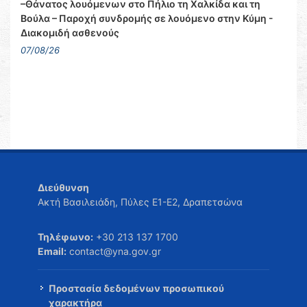
–Θάνατος λουόμενων στο Πήλιο τη Χαλκίδα και τη
Βούλα – Παροχή συνδρομής σε λουόμενο στην Κύμη -
Διακομιδή ασθενούς
07/08/26
Διεύθυνση
Ακτή Βασιλειάδη, Πύλες Ε1-Ε2, Δραπετσώνα
Τηλέφωνο:
+30 213 137 1700
Email:
contact@yna.gov.gr
Προστασία δεδομένων προσωπικού
χαρακτήρα