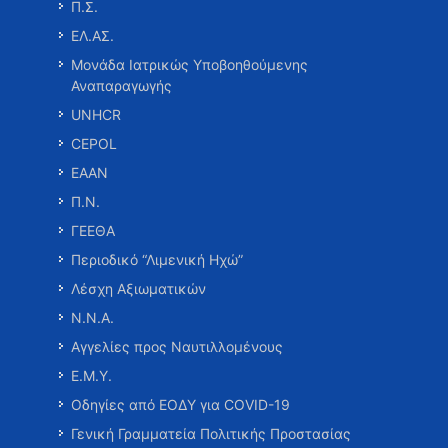
Π.Σ.
ΕΛ.ΑΣ.
Μονάδα Ιατρικώς Υποβοηθούμενης
Αναπαραγωγής
UNHCR
CEPOL
ΕΑΑΝ
Π.Ν.
ΓΕΕΘΑ
Περιοδικό “Λιμενική Ηχώ”
Λέσχη Αξιωματικών
Ν.Ν.Α.
Αγγελίες προς Ναυτιλλομένους
Ε.Μ.Υ.
Οδηγίες από ΕΟΔΥ για COVID-19
Γενική Γραμματεία Πολιτικής Προστασίας