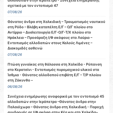
αλλοδαπών στην Ιεράπετρα - Συνέχεια ενημέρωσης
σχετικά με τον εντοπισμό 47
07/08/26
Θάνατος άνδρα στη Χαλκιδική – Τραυματισμός ναυτικού
στη Ρόδο – Βλάβη καταπέλτη Ε/Γ – Ο/Γ πλοίου στο
Αντίρριο – Δυσλειτουργία Ε/Γ-Ο/Γ-Τ/Χ πλοίου στο
Ηράκλειο – Προσάραξη Ι/Φ σκάφους στο Λαύριο –
Εντοπισμός αλλοδαπών στους Καλούς Λιμένες –
Διακομιδές ασθενώ
07/08/26
Πτώση γυναίκας στη θάλασσα στη Χαλκίδα - Ρύπανση
στο Κερατσίνι - Εντοπισμός πυρομαχικού υλικού στα
Ίσθμια - Θάνατος αλλοδαπού επιβάτη Ε/Γ – Τ/Ρ πλοίου
στη Ζάκυνθο –
06/08/26
Συνέχεια ενημέρωσης αναφορικά με τον εντοπισμό 45
αλλοδαπών στην Ιεράπετρα –Θάνατος άνδρα στην
Παλαιόχωρα – Θάνατος άνδρα στη Χαλκιδική - Παροχή
συνδρομής σε Ι/Φ σκάφη στην Κέα και στη Χαλκίδα–