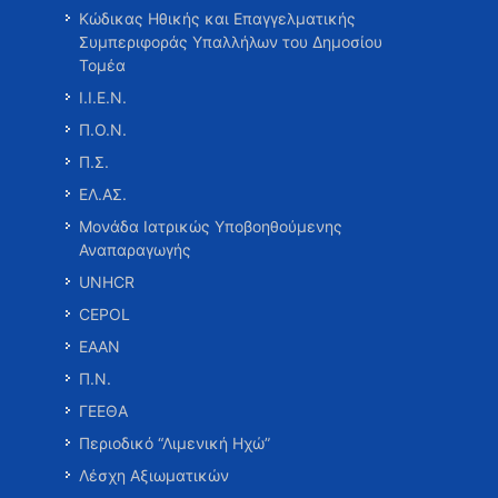
Κώδικας Ηθικής και Επαγγελματικής
Συμπεριφοράς Υπαλλήλων του Δημοσίου
Τομέα
Ι.Ι.Ε.Ν.
Π.Ο.Ν.
Π.Σ.
ΕΛ.ΑΣ.
Μονάδα Ιατρικώς Υποβοηθούμενης
Αναπαραγωγής
UNHCR
CEPOL
ΕΑΑΝ
Π.Ν.
ΓΕΕΘΑ
Περιοδικό “Λιμενική Ηχώ”
Λέσχη Αξιωματικών