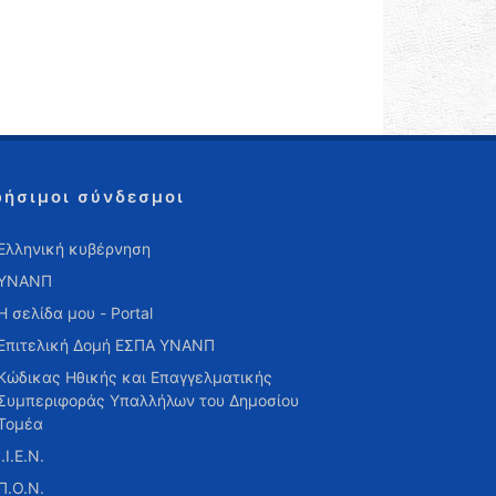
ρήσιμοι σύνδεσμοι
Ελληνική κυβέρνηση
ΥΝΑΝΠ
Η σελίδα μου - Portal
Επιτελική Δομή ΕΣΠΑ ΥΝΑΝΠ
Κώδικας Ηθικής και Επαγγελματικής
Συμπεριφοράς Υπαλλήλων του Δημοσίου
Τομέα
Ι.Ι.Ε.Ν.
Π.Ο.Ν.