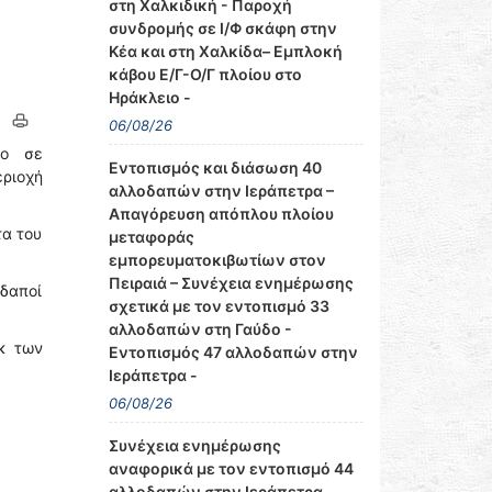
στη Χαλκιδική - Παροχή
συνδρομής σε Ι/Φ σκάφη στην
Κέα και στη Χαλκίδα– Εμπλοκή
κάβου Ε/Γ-Ο/Γ πλοίου στο
Ηράκλειο -
06/08/26
νο σε
Εντοπισμός και διάσωση 40
ριοχή
αλλοδαπών στην Ιεράπετρα –
Απαγόρευση απόπλου πλοίου
τα του
μεταφοράς
εμπορευματοκιβωτίων στον
Πειραιά – Συνέχεια ενημέρωσης
οδαποί
σχετικά με τον εντοπισμό 33
αλλοδαπών στη Γαύδο -
κ των
Εντοπισμός 47 αλλοδαπών στην
Ιεράπετρα -
06/08/26
Συνέχεια ενημέρωσης
αναφορικά με τον εντοπισμό 44
αλλοδαπών στην Ιεράπετρα–