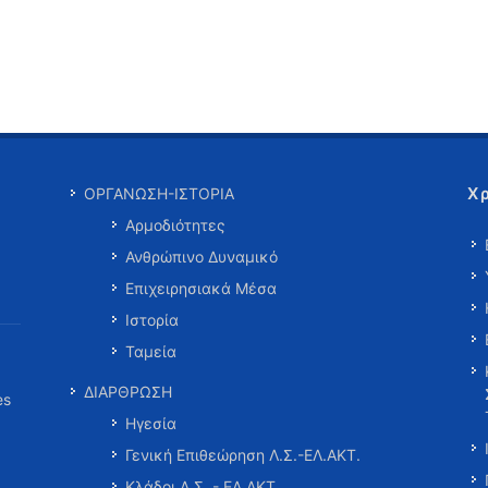
Χ
ΟΡΓΑΝΩΣΗ-ΙΣΤΟΡΙΑ
Αρμοδιότητες
Ανθρώπινο Δυναμικό
Επιχειρησιακά Μέσα
Ιστορία
Ταμεία
ΔΙΑΡΘΡΩΣΗ
es
Ηγεσία
Γενική Επιθεώρηση Λ.Σ.-ΕΛ.ΑΚΤ.
Κλάδοι Λ.Σ. - ΕΛ.ΑΚΤ.