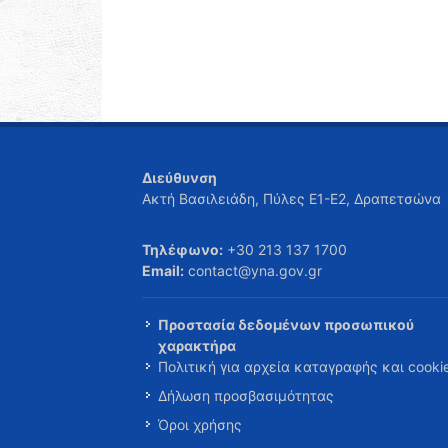
Διεύθυνση
Ακτή Βασιλειάδη, Πύλες Ε1-Ε2, Δραπετσώνα
Τηλέφωνο:
+30 213 137 1700
Email:
contact@yna.gov.gr
Προστασία δεδομένων προσωπικού
χαρακτήρα
Πολιτική για αρχεία καταγραφής και cooki
Δήλωση προσβασιμότητας
Όροι χρήσης