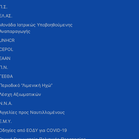
Π.Σ.
ΕΛ.ΑΣ.
Μονάδα Ιατρικώς Υποβοηθούμενης
Αναπαραγωγής
UNHCR
CEPOL
ΕΑΑΝ
Π.Ν.
ΓΕΕΘΑ
Περιοδικό “Λιμενική Ηχώ”
Λέσχη Αξιωματικών
Ν.Ν.Α.
Αγγελίες προς Ναυτιλλομένους
Ε.Μ.Υ.
Οδηγίες από ΕΟΔΥ για COVID-19