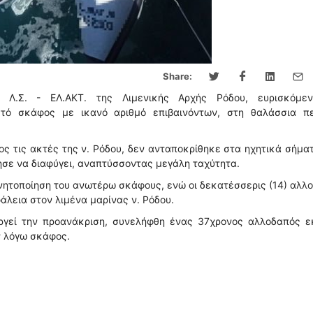
Share:
 Λ.Σ. - ΕΛ.ΑΚΤ. της Λιμενικής Αρχής Ρόδου, ευρισκόμε
στό σκάφος με ικανό αριθμό επιβαινόντων, στη θαλάσσια πε
ς τις ακτές της ν. Ρόδου, δεν ανταποκρίθηκε στα ηχητικά σήμα
ησε να διαφύγει, αναπτύσσοντας μεγάλη ταχύτητα.
ητοποίηση του ανωτέρω σκάφους, ενώ οι δεκατέσσερις (14) αλλ
άλεια στον λιμένα μαρίνας ν. Ρόδου.
εργεί την προανάκριση, συνελήφθη ένας 37χρονος αλλοδαπός ε
ν λόγω σκάφος.