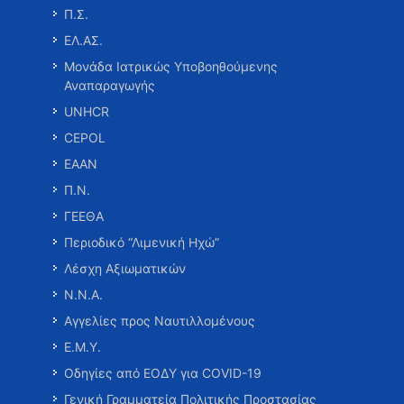
Π.Σ.
ΕΛ.ΑΣ.
Μονάδα Ιατρικώς Υποβοηθούμενης
Αναπαραγωγής
UNHCR
CEPOL
ΕΑΑΝ
Π.Ν.
ΓΕΕΘΑ
Περιοδικό “Λιμενική Ηχώ”
Λέσχη Αξιωματικών
Ν.Ν.Α.
Αγγελίες προς Ναυτιλλομένους
Ε.Μ.Υ.
Οδηγίες από ΕΟΔΥ για COVID-19
Γενική Γραμματεία Πολιτικής Προστασίας