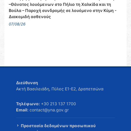
–Θάνατος λουόμενων στο Πήλιο τη Χαλκίδα και τη
Βούλα – Παροχή συνδρομής σε λουόμενο στην Κύμη -
Διακομιδή ασθενούς
07/08/26
Διεύθυνση
Ακτή Βασιλειάδη, Πύλες Ε1-Ε2, Δραπετσώνα
Τηλέφωνο:
+30 213 137 1700
Email:
contact@yna.gov.gr
Προστασία δεδομένων προσωπικού