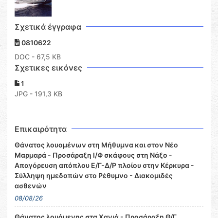
Σχετικά έγγραφα
0810622
DOC
- 67,5 KB
Σχετικες εικόνες
1
JPG - 191,3 KB
Επικαιρότητα
Θάνατος λουομένων στη Μήθυμνα και στον Νέο
Μαρμαρά - Προσάραξη Ι/Φ σκάφους στη Νάξο -
Απαγόρευση απόπλου Ε/Γ-Δ/Ρ πλοίου στην Κέρκυρα -
Σύλληψη ημεδαπών στο Ρέθυμνο - Διακομιδές
ασθενών
08/08/26
Θάνατος λουόμενης στα Χανιά - Προσάραξη Θ/Γ