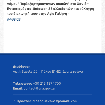
νόμου "Περί εξαρτησιογόνων ουσιών" στα Χανιά -
Εντοπισμός και διάσωση 33 αλλοδαπών και σύλληψη
του διακινητή τους στην Αγία Γαλήνη -
04/08/26
Διεύθυνση
Ακτή Βασιλειάδη, Πύλες Ε1-Ε2, Δραπετσώνα
Τηλέφωνο:
+30 213 137 1700
Email:
contact@yna.gov.gr
Προστασία δεδομένων προσωπικού