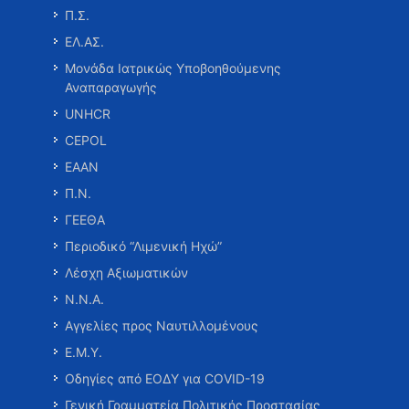
Π.Σ.
ΕΛ.ΑΣ.
Μονάδα Ιατρικώς Υποβοηθούμενης
Αναπαραγωγής
UNHCR
CEPOL
ΕΑΑΝ
Π.Ν.
ΓΕΕΘΑ
Περιοδικό “Λιμενική Ηχώ”
Λέσχη Αξιωματικών
Ν.Ν.Α.
Αγγελίες προς Ναυτιλλομένους
Ε.Μ.Υ.
Οδηγίες από ΕΟΔΥ για COVID-19
Γενική Γραμματεία Πολιτικής Προστασίας