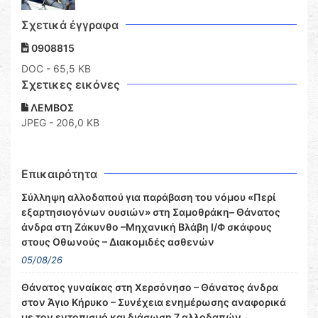
Σχετικά έγγραφα
0908815
DOC
- 65,5 KB
Σχετικες εικόνες
ΛΕΜΒΟΣ
JPEG - 206,0 KB
Επικαιρότητα
Σύλληψη αλλοδαπού για παράβαση του νόμου «Περί
εξαρτησιογόνων ουσιών» στη Σαμοθράκη– Θάνατος
άνδρα στη Ζάκυνθο –Μηχανική Βλάβη Ι/Φ σκάφους
στους Οθωνούς – Διακομιδές ασθενών
05/08/26
Θάνατος γυναίκας στη Χερσόνησο – Θάνατος άνδρα
στον Άγιο Κήρυκο – Συνέχεια ενημέρωσης αναφορικά
με τον εντοπισμό και διάσωση 7 αλλοδαπών