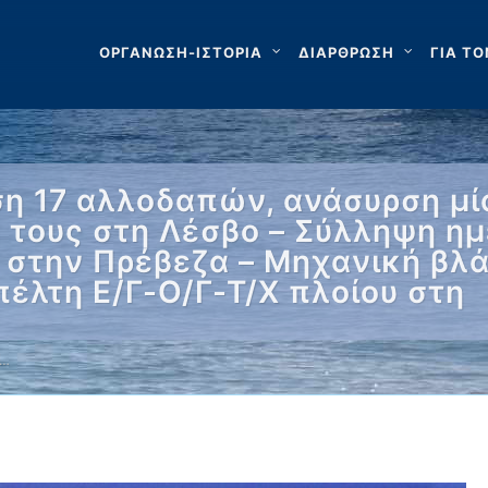
ΟΡΓΑΝΩΣΗ-ΙΣΤΟΡΙΑ
ΔΙΑΡΘΡΩΣΗ
ΓΙΑ ΤΟ
η 17 αλλοδαπών, ανάσυρση μία
 τους στη Λέσβο – Σύλληψη η
 στην Πρέβεζα – Μηχανική βλ
έλτη Ε/Γ-Ο/Γ-Τ/Χ πλοίου στη
 …