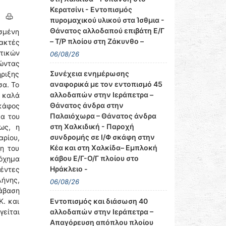
Κερατσίνι - Εντοπισμός
πυρομαχικού υλικού στα Ίσθμια -
Θάνατος αλλοδαπού επιβάτη Ε/Γ
ισμένη
– Τ/Ρ πλοίου στη Ζάκυνθο –
 ακτές
τικών
06/08/26
ώντας
Συνέχεια ενημέρωσης
ήριξης
αναφορικά με τον εντοπισμό 45
σα. Το
αλλοδαπών στην Ιεράπετρα –
 καλά
Θάνατος άνδρα στην
σκάφος
Παλαιόχωρα – Θάνατος άνδρα
μα του
στη Χαλκιδική - Παροχή
ως, η
συνδρομής σε Ι/Φ σκάφη στην
αρίου,
Κέα και στη Χαλκίδα– Εμπλοκή
η του
κάβου Ε/Γ-Ο/Γ πλοίου στο
όχημα
Ηράκλειο -
έντες
ήνης,
06/08/26
άβαση
Κ. και
Εντοπισμός και διάσωση 40
γείται
αλλοδαπών στην Ιεράπετρα –
Απαγόρευση απόπλου πλοίου