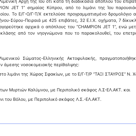
ιμενική Αρχή της Ίου ότι κατά τη διαδικασία απόπλου του επιβα
PION JET 1” σημαίας Κύπρου, από το λιμάνι της Ίου παρουσιά
οίου. Το Ε/Γ-Ο/Γ-Τ/Χ εκτελούσε προγραμματισμένο δρομολόγιο 
ήνου-Σύρου-Πειραιά με 425 επιβάτες, 32 Ε.Ι.Χ. οχήματα, 7 δίκυκ
παγορεύτηκε αρχικά ο απόπλους του “CHAMPION JET 1”, ενώ μετ
 κλάσης από τον νηογνώμονα που το παρακολουθεί, του επετρ
Λιμενικού Σώματος-Ελληνικής Ακτοφυλακής, πραγματοποιήθηκ
αν άμεσης νοσοκομειακής περίθαλψης:
στο λιμάνι της Χώρας Σφακίων, με το Ε/Γ-Τ/Ρ “ΤΑΞΙ ΣΤΑΥΡΟΣ” Ν. 
ι των Μυρτιών Καλύμνου, με Περιπολικό σκάφος Λ.Σ-ΕΛ.ΑΚΤ. και
νι του Βόλου, με Περιπολικό σκάφος Λ.Σ.-ΕΛ.ΑΚΤ.