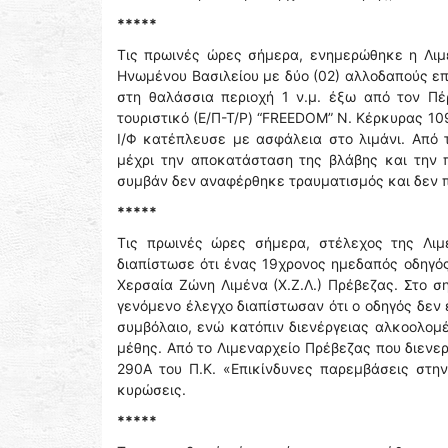
*****
Τις πρωινές ώρες σήμερα, ενημερώθηκε η Λιμε
Ηνωμένου Βασιλείου με δύο (02) αλλοδαπούς επ
στη θαλάσσια περιοχή 1 ν.μ. έξω από τον Πέ
τουριστικό (Ε/Π-Τ/P) “FREEDOM” Ν. Κέρκυρας 109
Ι/Φ κατέπλευσε με ασφάλεια στο λιμάνι. Από 
μέχρι την αποκατάσταση της βλάβης και την 
συμβάν δεν αναφέρθηκε τραυματισμός και δεν 
*****
Τις πρωινές ώρες σήμερα, στέλεχος της Λιμ
διαπίστωσε ότι ένας 19χρονος ημεδαπός οδηγός
Χερσαία Ζώνη Λιμένα (Χ.Ζ.Λ.) Πρέβεζας. Στο σ
γενόμενο έλεγχο διαπίστωσαν ότι ο οδηγός δεν
συμβόλαιο, ενώ κατόπιν διενέργειας αλκοολομέ
μέθης. Από το Λιμεναρχείο Πρέβεζας που διενε
290Α του Π.Κ. «Επικίνδυνες παρεμβάσεις στην
κυρώσεις.
*****