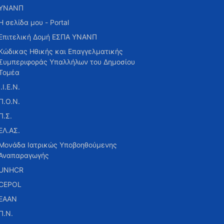
ΥΝΑΝΠ
Η σελίδα μου - Portal
Επιτελική Δομή ΕΣΠΑ ΥΝΑΝΠ
Κώδικας Ηθικής και Επαγγελματικής
Συμπεριφοράς Υπαλλήλων του Δημοσίου
Τομέα
Ι.Ι.Ε.Ν.
Π.Ο.Ν.
Π.Σ.
ΕΛ.ΑΣ.
Μονάδα Ιατρικώς Υποβοηθούμενης
Αναπαραγωγής
UNHCR
CEPOL
ΕΑΑΝ
Π.Ν.