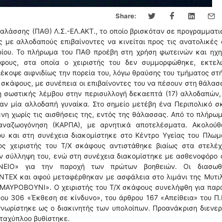
Share:
Θαλάσσης (ΠΑΘ) Λ.Σ.-ΕΛ.ΑΚΤ., το οποίο βρισκόταν σε προγραμματ
ς με αλλοδαπούς επιβαίνοντες να κινείται προς τις ανατολικές
ρίου. Το πλήρωμα του ΠΑΘ προέβη στη χρήση φωτεινών και ηχη
άφους, στα οποία ο χειριστής του δεν συμμορφώθηκε, εκτελ
ιέκοψε αιφνιδίως την πορεία του, λόγω θραύσης του τμήματος στ
 σκάφους, με συνέπεια οι επιβαίνοντες του να πέσουν στη θάλασ
η σωστικής λέμβου στην περισυλλογή δεκαεπτά (17) αλλοδαπών,
ύταν μία αλλοδαπή γυναίκα. Στο σημείο μετέβη ένα Περιπολικό 
ενη χωρίς τις αισθήσεις της, εντός της θάλασσας. Από το πλήρω
αναζωογόνηση (ΚΑΡΠΑ), με αρνητικά αποτελέσματα. Ακολούθ
υ και στη συνέχεια διακομίστηκε στο Κέντρο Υγείας του Πλωμ
ς χειριστής του Τ/Χ σκάφους αντιστάθηκε βιαίως στα στελέχ
ν σύλληψη του, ενώ στη συνέχεια διακομίστηκε με ασθενοφόρο 
ΝΕΙΟ» για την παροχή των πρώτων βοηθειών. Οι διασωθ
NTEX και αφού μεταφέρθηκαν με ασφάλεια στο λιμάνι της Μυτιλ
«ΜΑΥΡΟΒΟΥΝΙ». Ο χειριστής του Τ/Χ σκάφους συνελήφθη για παρ
ου 306 «Έκθεση σε κίνδυνο», του άρθρου 167 «Απείθεια» του Π.
ωρίστηκε ως ο διακινητής των υπολοίπων. Προανάκριση διενερ
 ταχύπλοο βυθίστηκε.