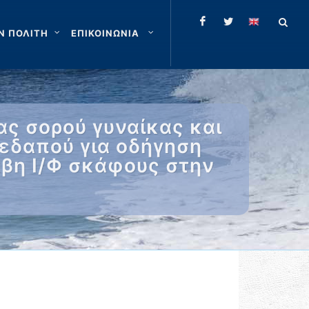
Ν ΠΟΛΙΤΗ
ΕΠΙΚΟΙΝΩΝΙΑ
ς σορού γυναίκας και
μεδαπού για οδήγηση
άβη Ι/Φ σκάφους στην