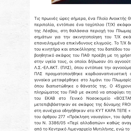
Τις πρωινές ώρες σήμερα, ένα Πλοίο Ανοικτής 
περιπολία, εντόπισε ένα ταχύπλοο (Τ/Χ) σκάφο
της Λέσβου, στη θαλάσσια περιοχή του Πλωμα
σημάτων για την ακινητοποίηση του Τ/Χ σκ
επανειλημμένα επικίνδυνους ελιγμούς. Το Τ/Χ δ
του κινητήρα και αποκόλλησης του δαπέδου του
βοηθητικό σκάφος του ΠΑΘ προέβη με τη χρήσ
στην υγεία τους, οι οποίοι δήλωσαν ότι αγνοο
Λ.Σ.-ΕΛ.ΑΚΤ. (ΠΛΣ), όπου εντόπισε την αγνοούμ
ΠΛΣ πραγματοποιήθηκε καρδιοαναπνευστική 
γυναίκα μεταφέρθηκε στο λιμάνι του Πλωμαρίο
όπου διαπιστώθηκε ο θάνατός της. Ο 45χρονο
πληρώματος του ΠΑΘ με σκοπό να αποφύγει τη
του ΕΚΑΒ στο Γενικό Νοσοκομείο «ΒΟΣΤΑ
μετεπιβιβάστηκαν σε σκάφος της δύναμης FRO
στη συνέχεια οδηγήθηκαν στο ΚΥΤ ΚΑΡΑ ΤΕΠΕ 
του άρθρου 277 «Πρόκληση ναυαγίου», του άρθρ
του Ν. 3386/05 «Περί αλλοδαπών» καθώς αναγν
από το Κεντρικό Λιμεναρχείο Μυτιλήνης, ενώ το