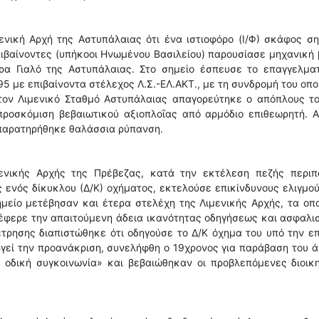
νική Αρχή της Αστυπάλαιας ότι ένα ιστιοφόρο (Ι/Φ) σκάφος σ
ιβαίνοντες (υπήκοοι Ηνωμένου Βασιλείου) παρουσίασε μηχανική
ρα Γιαλό της Αστυπάλαιας. Στο σημείο έσπευσε το επαγγελματ
5 με επιβαίνοντα στέλεχος Λ.Σ.-ΕΛ.ΑΚΤ., με τη συνδρομή του οπο
τον Λιμενικό Σταθμό Αστυπάλαιας απαγορεύτηκε ο απόπλους το
προσκόμιση βεβαιωτικού αξιοπλοΐας από αρμόδιο επιθεωρητή. Α
παρατηρήθηκε θαλάσσια ρύπανση.
ενικής Αρχής της Πρέβεζας, κατά την εκτέλεση πεζής περιπο
 ενός δίκυκλου (Δ/Κ) οχήματος, εκτελούσε επικίνδυνους ελιγμο
ημείο μετέβησαν και έτερα στελέχη της Λιμενικής Αρχής, τα οπ
 έφερε την απαιτούμενη άδεια ικανότητας οδηγήσεως και ασφαλι
τρησης διαπιστώθηκε ότι οδηγούσε το Δ/Κ όχημα του υπό την ε
ργεί την προανάκριση, συνελήφθη ο 19χρονος για παράβαση του 
 οδική συγκοινωνία» και βεβαιώθηκαν οι προβλεπόμενες διοικ