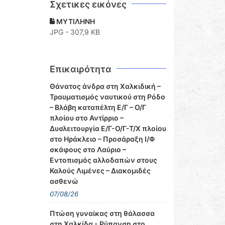
Σχετικες εικόνες
ΜΥΤΙΛΗΝΗ
JPG - 307,9 KB
Επικαιρότητα
Θάνατος άνδρα στη Χαλκιδική –
Τραυματισμός ναυτικού στη Ρόδο
– Βλάβη καταπέλτη Ε/Γ – Ο/Γ
πλοίου στο Αντίρριο –
Δυσλειτουργία Ε/Γ-Ο/Γ-Τ/Χ πλοίου
στο Ηράκλειο – Προσάραξη Ι/Φ
σκάφους στο Λαύριο –
Εντοπισμός αλλοδαπών στους
Καλούς Λιμένες – Διακομιδές
ασθενώ
07/08/26
Πτώση γυναίκας στη θάλασσα
στη Χαλκίδα - Ρύπανση στο