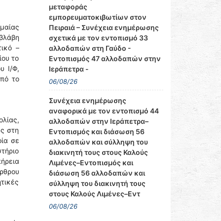
μεταφοράς
εμπορευματοκιβωτίων στον
ημαίας
Πειραιά – Συνέχεια ενημέρωσης
 βλάβη
σχετικά με τον εντοπισμό 33
ικό –
αλλοδαπών στη Γαύδο -
ίου το
Εντοπισμός 47 αλλοδαπών στην
υ Ι/Φ,
Ιεράπετρα -
πό το
06/08/26
Συνέχεια ενημέρωσης
αναφορικά με τον εντοπισμό 44
λίας,
αλλοδαπών στην Ιεράπετρα–
ύς στη
Εντοπισμός και διάσωση 56
οία σε
αλλοδαπών και σύλληψη του
στήριο
διακινητή τους στους Καλούς
πήρεια
Λιμένες–Εντοπισμός και
άρθρου
διάσωση 56 αλλοδαπών και
ητικές
σύλληψη του διακινητή τους
στους Καλούς Λιμένες–Εντ
06/08/26