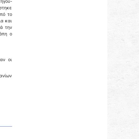
τηγού-
στηκε
από το
λα και
ά την
άπη ο
αν οι
Χανίων