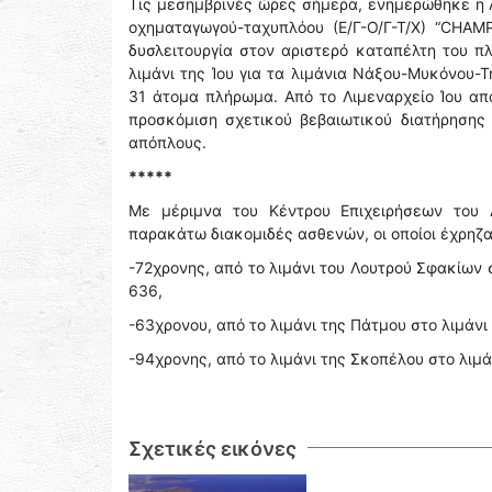
Τις μεσημβρινές ώρες σήμερα, ενημερώθηκε η Λ
οχηματαγωγού-ταχυπλόου (Ε/Γ-Ο/Γ-Τ/Χ) “CHAM
δυσλειτουργία στον αριστερό καταπέλτη του πλ
λιμάνι της Ίου για τα λιμάνια Νάξου-Μυκόνου-Τ
31 άτομα πλήρωμα. Από το Λιμεναρχείο Ίου α
προσκόμιση σχετικού βεβαιωτικού διατήρησης
απόπλους.
*****
Με μέριμνα του Κέντρου Επιχειρήσεων του 
παρακάτω διακομιδές ασθενών, οι οποίοι έχρηζ
-72χρονης, από το λιμάνι του Λουτρού Σφακίων 
636,
-63χρονου, από το λιμάνι της Πάτμου στο λιμάν
-94χρονης, από το λιμάνι της Σκοπέλου στο λιμά
Σχετικές εικόνες